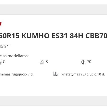
/60R15 KUMHO ES31 84H CBB7
15 84H
mas modeliams:
C
B
70
ėmimas rugpjūčio 7 d.
Pristatymas rugpjūčio 10 d.