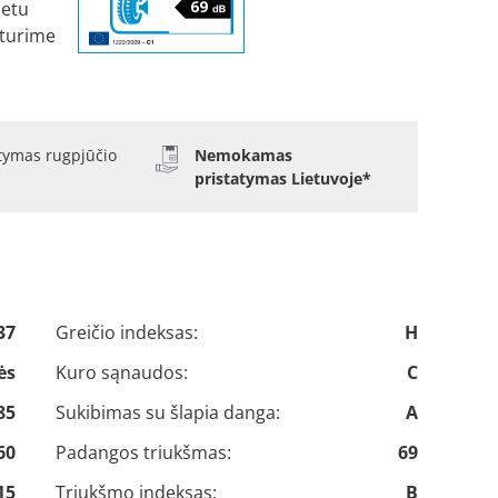
metu
eturime
atymas rugpjūčio
Nemokamas
pristatymas Lietuvoje*
37
Greičio indeksas:
H
ės
Kuro sąnaudos:
C
85
Sukibimas su šlapia danga:
A
60
Padangos triukšmas:
69
15
Triukšmo indeksas:
B