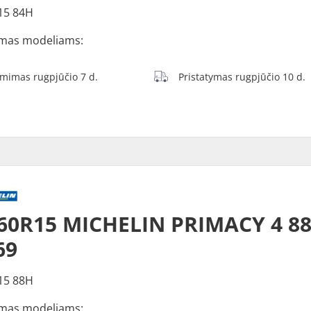
15 84H
mas modeliams:
ėmimas rugpjūčio 7 d.
Pristatymas rugpjūčio 10 d.
60R15 MICHELIN PRIMACY 4 8
69
15 88H
mas modeliams: