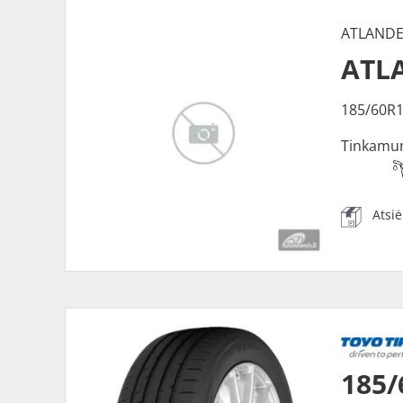
ATLAND
ATLA
185/60R
Tinkamu
Atsi
185