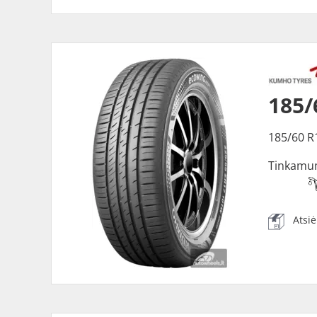
185
185/60 R
Tinkamu
Atsi