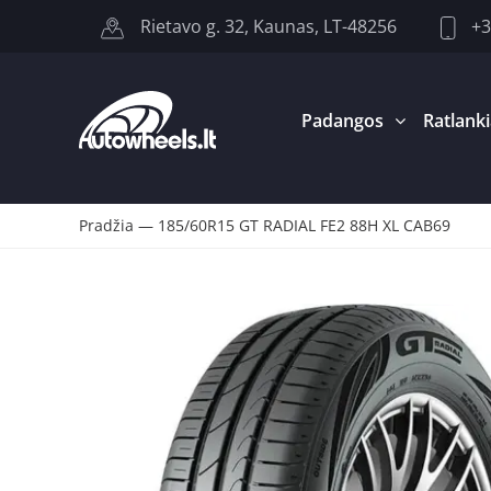
+3
Rietavo g. 32, Kaunas, LT-48256
Padangos
Ratlanki
Pradžia
—
185/60R15 GT RADIAL FE2 88H XL CAB69