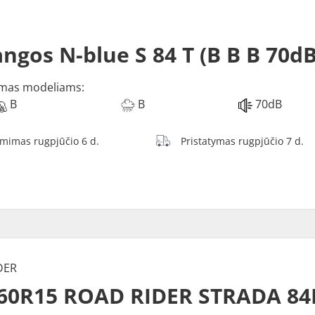
ngos N-blue S 84 T (B B B 70dB
mas modeliams:
B
B
70dB
ėmimas rugpjūčio 6 d.
Pristatymas rugpjūčio 7 d.
DER
/60R15 ROAD RIDER STRADA 84