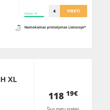
PIRKTI
Likutis >4
Nemokamas pristatymas Lietuvoje*
8H XL
19€
118
Šiuo metu prekės