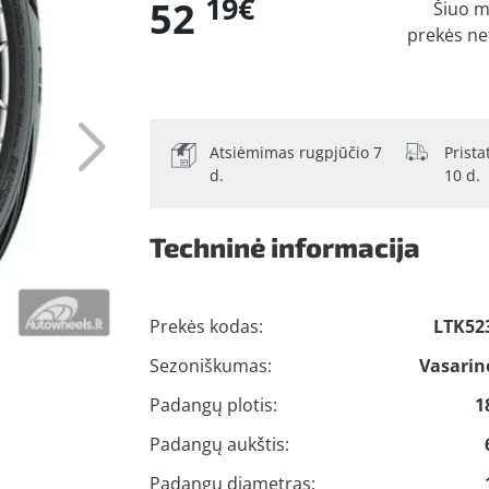
19€
52
Šiuo 
prekės n
Atsiėmimas rugpjūčio 7
Prist
d.
10 d.
Techninė informacija
Prekės kodas:
LTK52
Sezoniškumas:
Vasarin
Padangų plotis:
1
Padangų aukštis:
Padangų diametras: