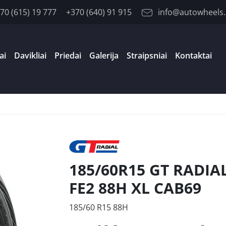
70 (615) 19 777
+370 (640) 91 915
info@autowheels.
ai
Davikliai
Priedai
Galerija
Straipsniai
Kontaktai
185/60R15 GT RADIA
FE2 88H XL CAB69
185/60 R15 88H