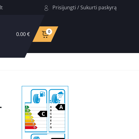
Prisijungti
/
Sukurti paskyrą
lt
0
0.00 €
L