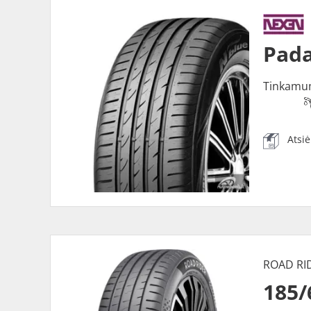
Pada
Tinkamu
Atsi
ROAD RI
185