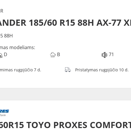
ER
NDER 185/60 R15 88H AX-77 X
15 88H
mas modeliams:
D
B
71
ėmimas rugpjūčio 7 d.
Pristatymas rugpjūčio 10 d.
/60R15 TOYO PROXES COMFOR