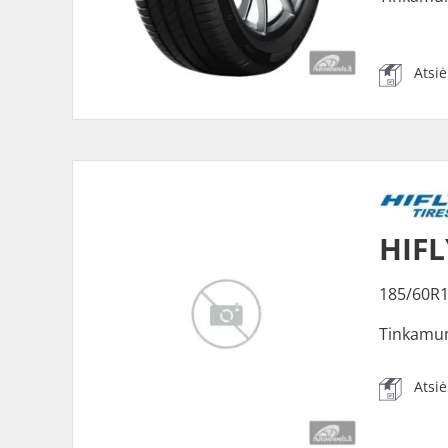
Atsi
HIFL
185/60R
Tinkamu
Atsi