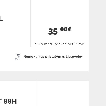
L
00€
35
Šiuo metu prekės neturime
Nemokamas pristatymas Lietuvoje*
T 88H