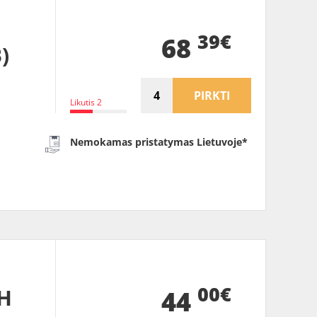
39€
68
)
PIRKTI
Likutis 2
Nemokamas pristatymas Lietuvoje*
00€
H
44