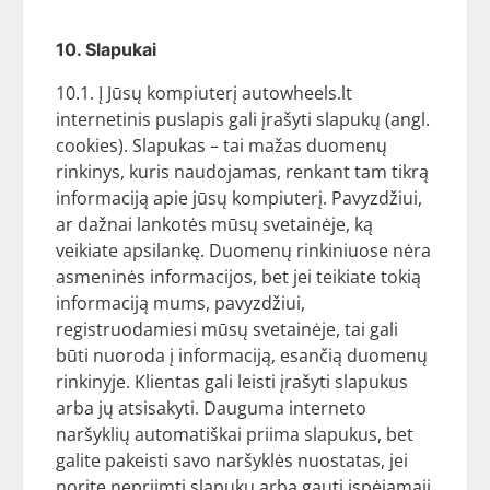
10. Slapukai
10.1. Į Jūsų kompiuterį autowheels.lt
internetinis puslapis gali įrašyti slapukų (angl.
cookies). Slapukas – tai mažas duomenų
rinkinys, kuris naudojamas, renkant tam tikrą
informaciją apie jūsų kompiuterį. Pavyzdžiui,
ar dažnai lankotės mūsų svetainėje, ką
veikiate apsilankę. Duomenų rinkiniuose nėra
asmeninės informacijos, bet jei teikiate tokią
informaciją mums, pavyzdžiui,
registruodamiesi mūsų svetainėje, tai gali
būti nuoroda į informaciją, esančią duomenų
rinkinyje. Klientas gali leisti įrašyti slapukus
arba jų atsisakyti. Dauguma interneto
naršyklių automatiškai priima slapukus, bet
galite pakeisti savo naršyklės nuostatas, jei
norite nepriimti slapukų arba gauti įspėjamąjį