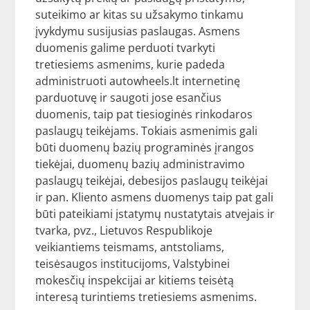
suteikimo ar kitas su užsakymo tinkamu
įvykdymu susijusias paslaugas. Asmens
duomenis galime perduoti tvarkyti
tretiesiems asmenims, kurie padeda
administruoti autowheels.lt internetinę
parduotuvę ir saugoti jose esančius
duomenis, taip pat tiesioginės rinkodaros
paslaugų teikėjams. Tokiais asmenimis gali
būti duomenų bazių programinės įrangos
tiekėjai, duomenų bazių administravimo
paslaugų teikėjai, debesijos paslaugų teikėjai
ir pan. Kliento asmens duomenys taip pat gali
būti pateikiami įstatymų nustatytais atvejais ir
tvarka, pvz., Lietuvos Respublikoje
veikiantiems teismams, antstoliams,
teisėsaugos institucijoms, Valstybinei
mokesčių inspekcijai ar kitiems teisėtą
interesą turintiems tretiesiems asmenims.