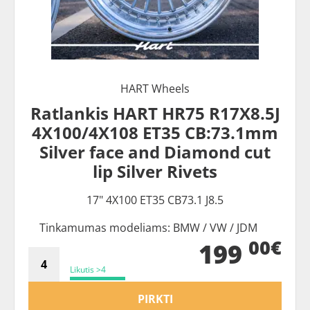
HART Wheels
Ratlankis HART HR75 R17X8.5J
4X100/4X108 ET35 CB:73.1mm
Silver face and Diamond cut
lip Silver Rivets
17" 4X100 ET35 CB73.1 J8.5
Tinkamumas modeliams: BMW / VW / JDM
00€
199
Likutis >4
PIRKTI