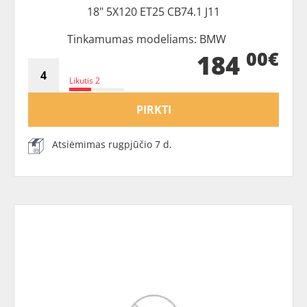
18" 5X120 ET25 CB74.1 J11
Tinkamumas modeliams: BMW
00€
184
Likutis 2
PIRKTI
Atsiėmimas rugpjūčio 7 d.