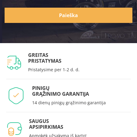
Paieška
GREITAS
PRISTATYMAS
Pristatysime per 1-2 d. d.
PINIGŲ
GRĄŽINIMO GARANTIJA
14 dienų pinigų grąžinimo garantija
SAUGUS
APSIPIRKIMAS
Apmokėk užsakymą iš karto!