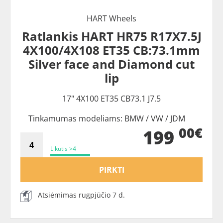
HART Wheels
Ratlankis HART HR75 R17X7.5J
4X100/4X108 ET35 CB:73.1mm
Silver face and Diamond cut
lip
17" 4X100 ET35 CB73.1 J7.5
Tinkamumas modeliams: BMW / VW / JDM
00€
199
Likutis >4
PIRKTI
Atsiėmimas rugpjūčio 7 d.