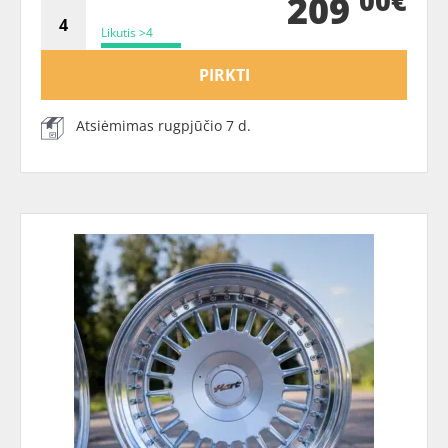
00€
209
Likutis >4
PIRKTI
Atsiėmimas rugpjūčio 7 d.