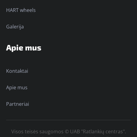
HART wheels
Galerija
Apie mus
Kontaktai
Apie mus
Partneriai
Visos teisės saugomos © UAB "Ratlankių centras".