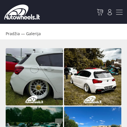
Pradžia
—
Galerija