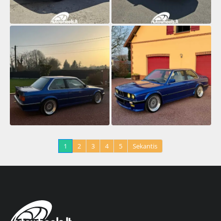
1
2
3
4
5
Sekantis