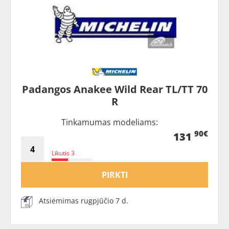
Padangos Anakee Wild Rear TL/TT 70
R
Tinkamumas modeliams:
90€
131
Likutis 3
PIRKTI
Atsiėmimas rugpjūčio 7 d.