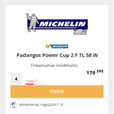
Padangos Power Cup 2 F TL 58 W
Tinkamumas modeliams:
59€
170
Likutis 2
PIRKTI
Atsiėmimas rugpjūčio 7 d.