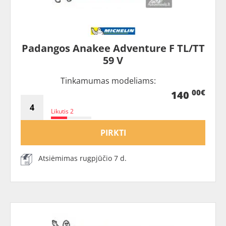
Padangos Anakee Adventure F TL/TT
59 V
Tinkamumas modeliams:
00€
140
Likutis 2
PIRKTI
Atsiėmimas rugpjūčio 7 d.