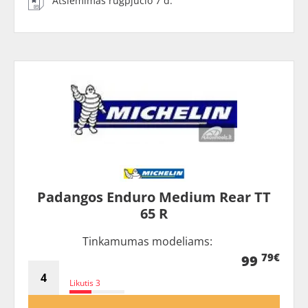
Atsiėmimas rugpjūčio 7 d.
Padangos Enduro Medium Rear TT
65 R
Tinkamumas modeliams:
79€
99
Likutis 3