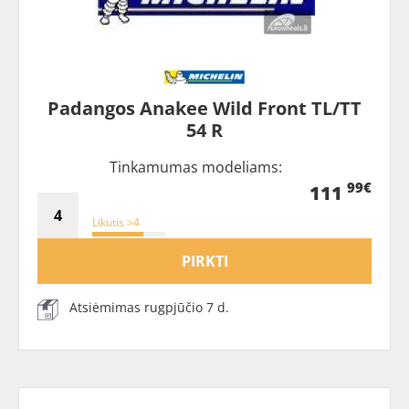
Padangos Anakee Wild Front TL/TT
54 R
Tinkamumas modeliams:
99€
111
Likutis >4
PIRKTI
Atsiėmimas rugpjūčio 7 d.