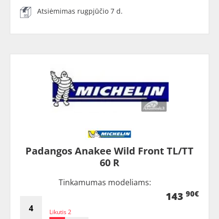
Atsiėmimas rugpjūčio 7 d.
Padangos Anakee Wild Front TL/TT
60 R
Tinkamumas modeliams:
90€
143
Likutis 2