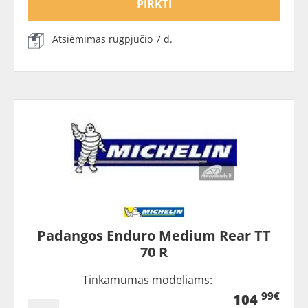
PIRKTI
Atsiėmimas rugpjūčio 7 d.
Padangos Enduro Medium Rear TT
70 R
Tinkamumas modeliams:
99€
104