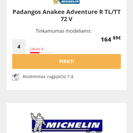
Padangos Anakee Adventure R TL/TT
72 V
Tinkamumas modeliams:
89€
164
Likutis 4
PIRKTI
Atsiėmimas rugpjūčio 7 d.