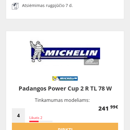
Atsiėmimas rugpjūčio 7 d.
Padangos Power Cup 2 R TL 78 W
Tinkamumas modeliams:
99€
241
Likutis 2