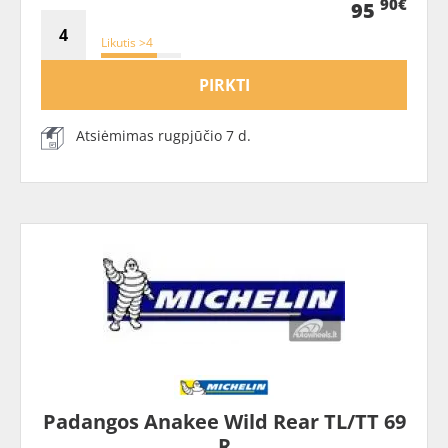
90€
95
Likutis >4
PIRKTI
Atsiėmimas rugpjūčio 7 d.
Padangos Anakee Wild Rear TL/TT 69
R