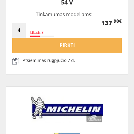
54 V
Tinkamumas modeliams:
90€
137
Likutis 3
PIRKTI
Atsiėmimas rugpjūčio 7 d.