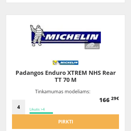
Padangos Enduro XTREM NHS Rear
TT 70 M
Tinkamumas modeliams:
29€
166
Likutis >4
PIRKTI