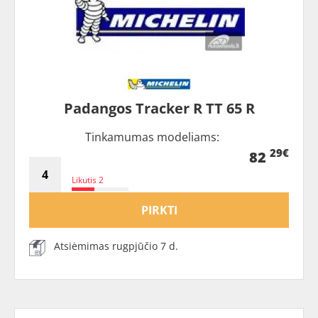
Padangos Tracker R TT 65 R
Tinkamumas modeliams:
29€
82
Likutis 2
PIRKTI
Atsiėmimas rugpjūčio 7 d.