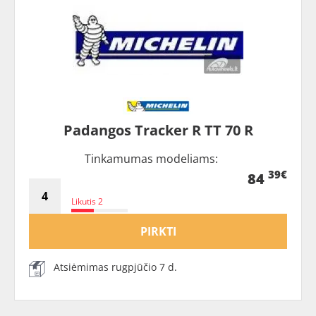
Padangos Tracker R TT 70 R
Tinkamumas modeliams:
39€
84
Likutis 2
PIRKTI
Atsiėmimas rugpjūčio 7 d.