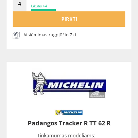
Likutis >4
PIRKTI
Atsiėmimas rugpjūčio 7 d.
Padangos Tracker R TT 62 R
Tinkamumas modeliams: