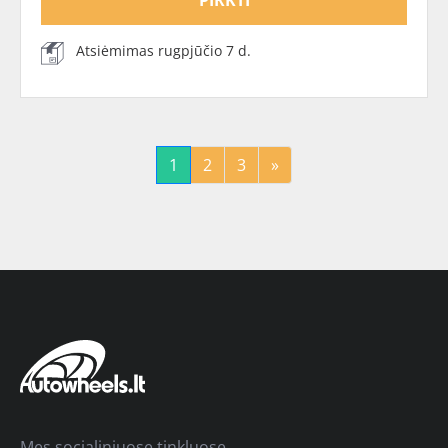
PIRKTI
Atsiėmimas rugpjūčio 7 d.
1
2
3
»
Mes socialiniuose tinkluose