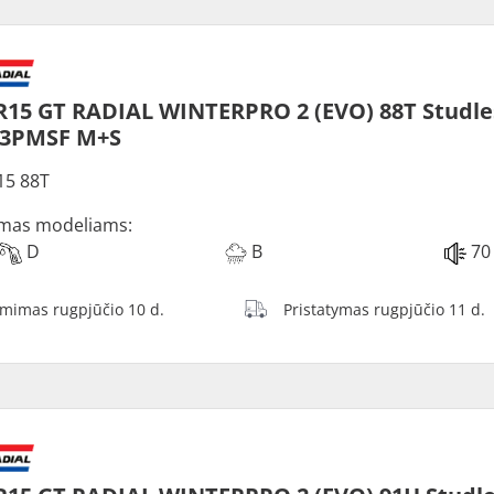
R15 GT RADIAL WINTERPRO 2 (EVO) 88T Studle
 3PMSF M+S
15 88T
mas modeliams:
D
B
70
ėmimas rugpjūčio 10 d.
Pristatymas rugpjūčio 11 d.