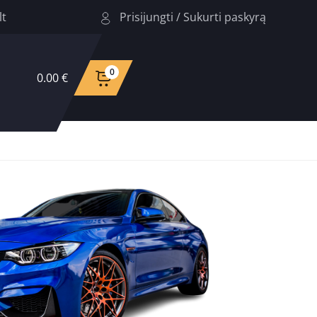
Prisijungti
/
Sukurti paskyrą
lt
0
0.00 €