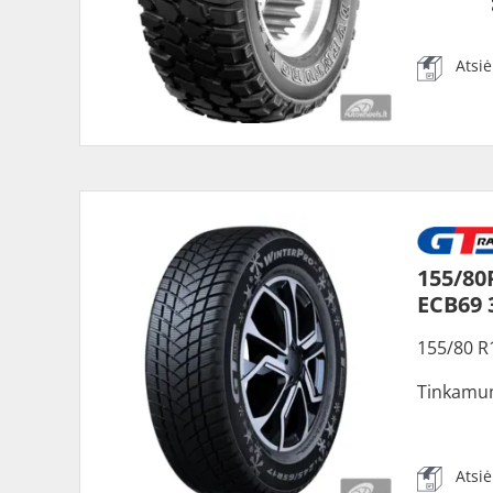
Atsi
155/80
ECB69
155/80 R
Tinkamu
Atsi