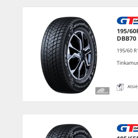
195/60
DBB70
195/60 R
Tinkamu
Atsi