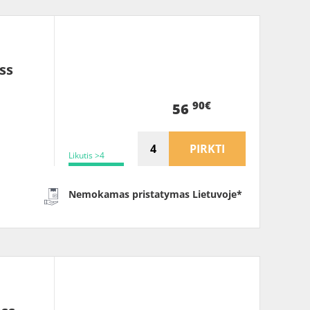
ss
90€
56
PIRKTI
Likutis >4
Nemokamas pristatymas Lietuvoje*