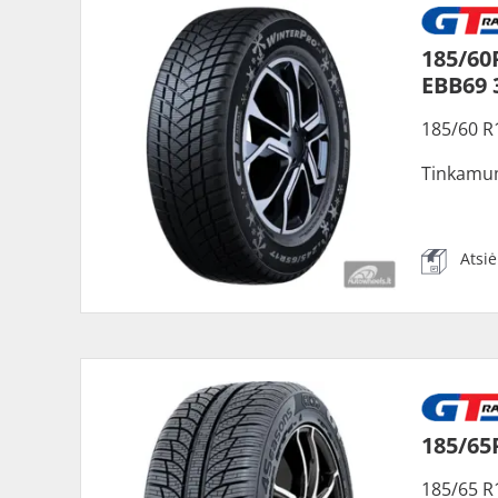
185/60
EBB69
185/60 R
Tinkamu
Atsi
185/65
185/65 R