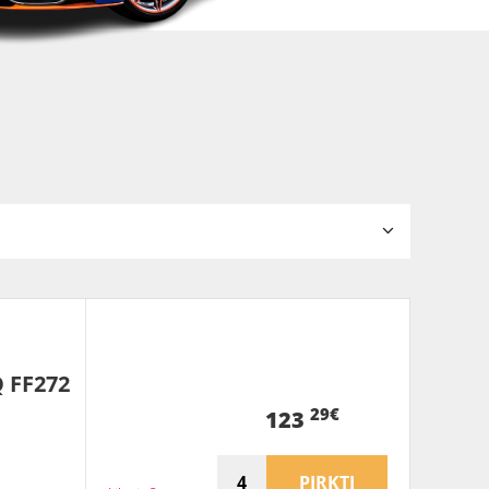
 FF272
29€
123
PIRKTI