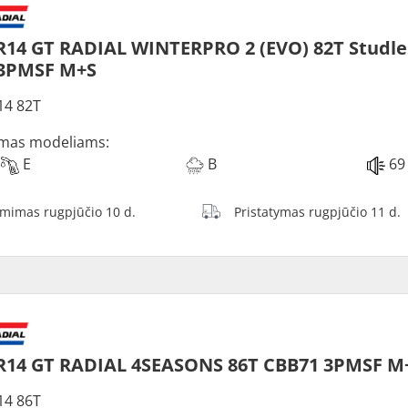
R14 GT RADIAL WINTERPRO 2 (EVO) 82T Studle
 3PMSF M+S
14 82T
mas modeliams:
E
B
69
ėmimas rugpjūčio 10 d.
Pristatymas rugpjūčio 11 d.
R14 GT RADIAL 4SEASONS 86T CBB71 3PMSF M
14 86T