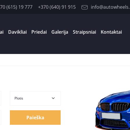
70 (615) 19 777
+370 (640) 91 915
info@autowheels.
ai
Davikliai
Priedai
Galerija
Straipsniai
Kontaktai
Paieška