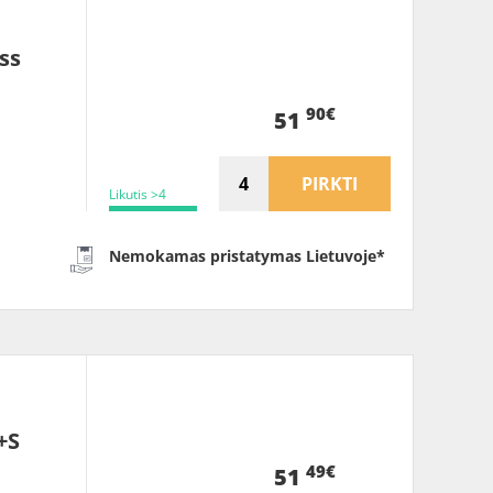
ss
90€
51
PIRKTI
Likutis >4
Nemokamas pristatymas Lietuvoje*
+S
49€
51