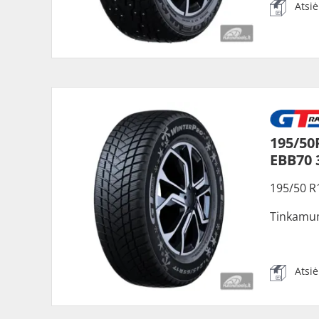
Atsi
195/50
EBB70
195/50 R
Tinkamu
Atsi