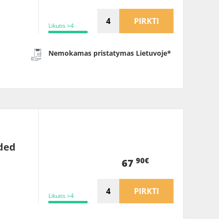
PIRKTI
Likutis >4
Nemokamas pristatymas Lietuvoje*
dded
90€
67
PIRKTI
Likutis >4