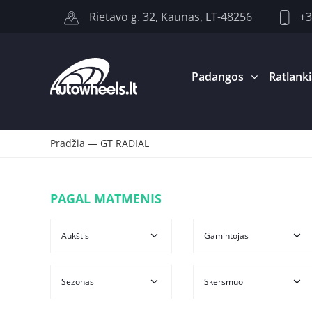
+3
Rietavo g. 32, Kaunas, LT-48256
Padangos
Ratlanki
Pradžia
—
GT RADIAL
PAGAL MATMENIS