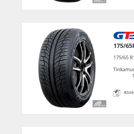
175/65
175/65 R
Tinkamu
Atsi