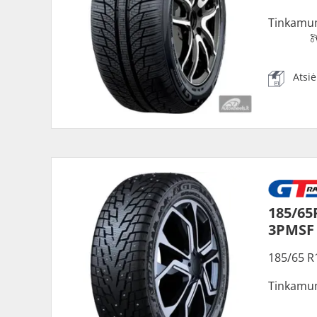
Tinkamu
Atsi
185/65
3PMSF
185/65 R
Tinkamu