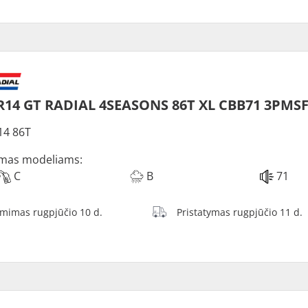
R14 GT RADIAL 4SEASONS 86T XL CBB71 3PMS
14 86T
mas modeliams:
C
B
71
ėmimas rugpjūčio 10 d.
Pristatymas rugpjūčio 11 d.