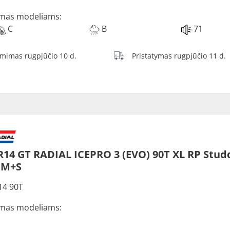
mas modeliams:
C
B
71
ėmimas rugpjūčio 10 d.
Pristatymas rugpjūčio 11 d.
R14 GT RADIAL ICEPRO 3 (EVO) 90T XL RP Stu
 M+S
14 90T
mas modeliams: