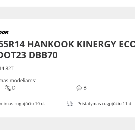
/65R14 HANKOOK KINERGY ECO
 DOT23 DBB70
14 82T
mas modeliams:
D
B
ėmimas rugpjūčio 10 d.
Pristatymas rugpjūčio 11 d.