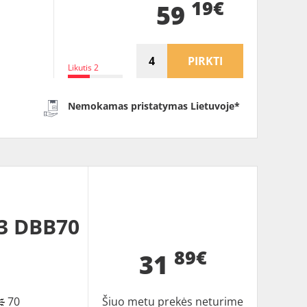
19€
59
PIRKTI
Likutis 2
Nemokamas pristatymas Lietuvoje*
3 DBB70
89€
31
70
Šiuo metu prekės neturime