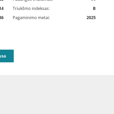
14
Triukšmo indeksas:
B
86
Pagaminimo metai:
2025
usa