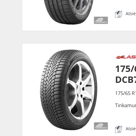
Atsi
175/
DCB
175/65 R
Tinkamu
Atsi