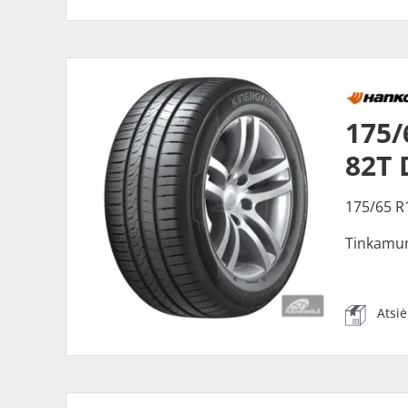
175
82T
175/65 R
Tinkamu
Atsi