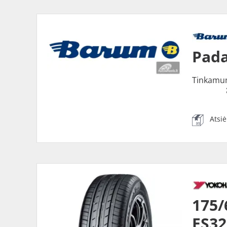
Pada
Tinkamu
Atsi
175
ES32