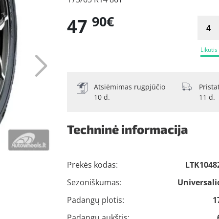
90€
47
Likutis
Atsiėmimas rugpjūčio
Prist
10 d.
11 d.
Techninė informacija
Prekės kodas:
LTK1048
Sezoniškumas:
Universali
Padangų plotis:
1
Padangų aukštis: