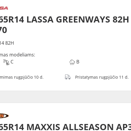
/65R14 LASSA GREENWAYS 82H
70
14 82H
mas modeliams:
C
B
ėmimas rugpjūčio 10 d.
Pristatymas rugpjūčio 11 d.
65R14 MAXXIS ALLSEASON AP3