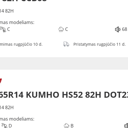
14 82H
mas modeliams:
C
C
68
ėmimas rugpjūčio 10 d.
Pristatymas rugpjūčio 11 d.
/65R14 KUMHO HS52 82H DOT2
14 82H
mas modeliams:
D
B