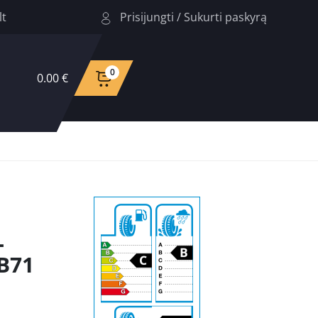
Prisijungti
/
Sukurti paskyrą
lt
0
0.00 €
L
B71