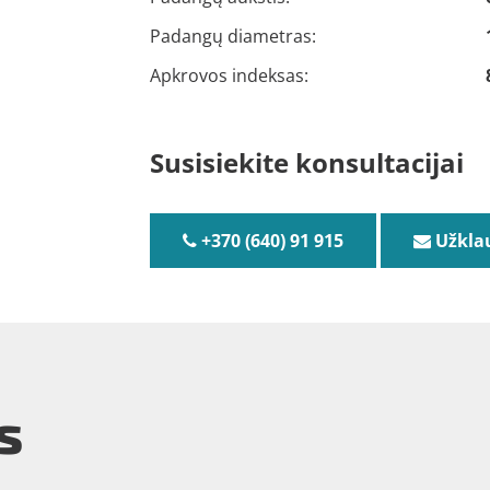
Padangų diametras:
Apkrovos indeksas:
Susisiekite konsultacijai
+370 (640) 91 915
Užkla
s