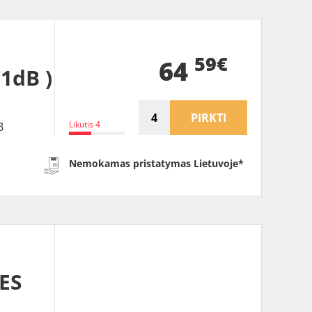
59€
64
71dB )
PIRKTI
Likutis 4
B
Nemokamas pristatymas Lietuvoje*
ES