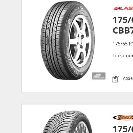
175
CBB
175/65 R
Tinkamu
Atsi
175/