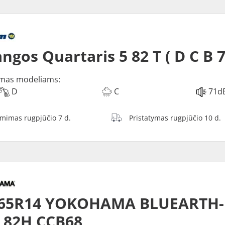
ngos Quartaris 5 82 T ( D C B 
mas modeliams:
D
C
71d
ėmimas rugpjūčio 7 d.
Pristatymas rugpjūčio 10 d.
/65R14 YOKOHAMA BLUEARTH-
 82H CCB68