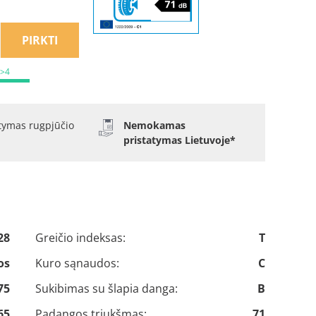
PIRKTI
 >4
atymas rugpjūčio
Nemokamas
pristatymas Lietuvoje*
28
Greičio indeksas:
T
os
Kuro sąnaudos:
C
75
Sukibimas su šlapia danga:
B
65
Padangos triukšmas:
71