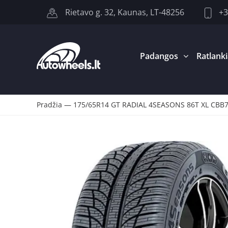
+3
Rietavo g. 32, Kaunas, LT-48256
Padangos
Ratlanki
Pradžia
—
175/65R14 GT RADIAL 4SEASONS 86T XL CBB