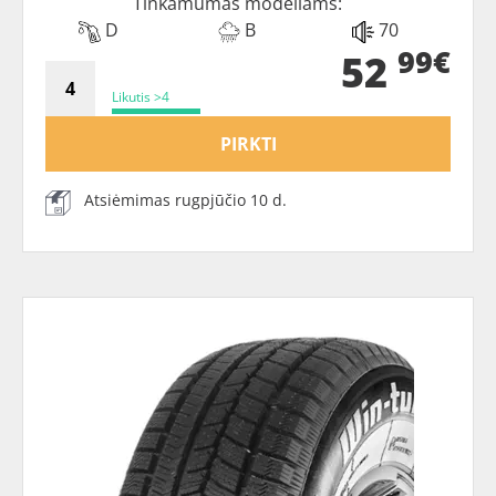
Tinkamumas modeliams:
D
B
70
99€
52
Likutis >4
PIRKTI
Atsiėmimas rugpjūčio 10 d.