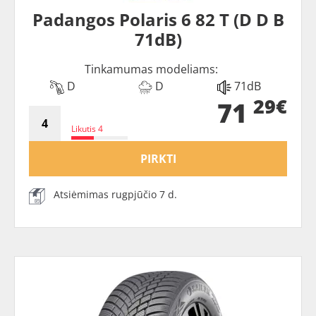
Padangos Polaris 6 82 T (D D B
71dB)
Tinkamumas modeliams:
D
D
71dB
29€
71
Likutis 4
PIRKTI
Atsiėmimas rugpjūčio 7 d.