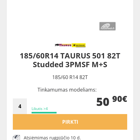
185/60R14 TAURUS 501 82T
Studded 3PMSF M+S
185/60 R14 82T
Tinkamumas modeliams:
90€
50
Likutis >4
PIRKTI
Atsiėmimas rugpjūčio 10 d.