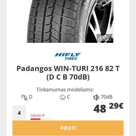
Padangos WIN-TURI 216 82 T
(D C B 70dB)
Tinkamumas modeliams:
D
C
70dB
29€
48
Likutis 4
PIRKTI