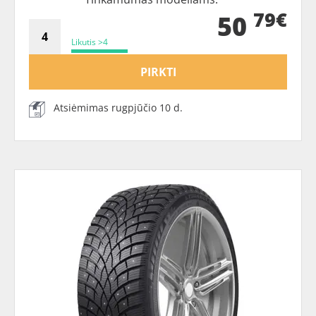
79€
50
Likutis >4
PIRKTI
Atsiėmimas rugpjūčio 10 d.