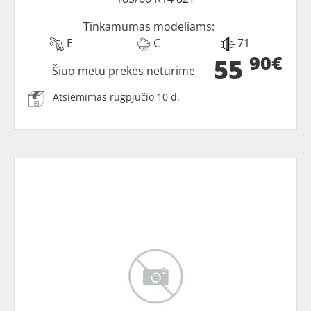
Tinkamumas modeliams:
E
C
71
90€
55
Šiuo metu prekės neturime
Atsiėmimas rugpjūčio 10 d.