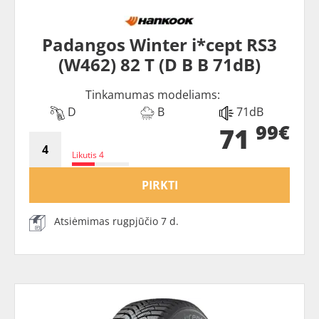
Padangos Winter i*cept RS3
(W462) 82 T (D B B 71dB)
Tinkamumas modeliams:
D
B
71dB
99€
71
Likutis 4
PIRKTI
Atsiėmimas rugpjūčio 7 d.