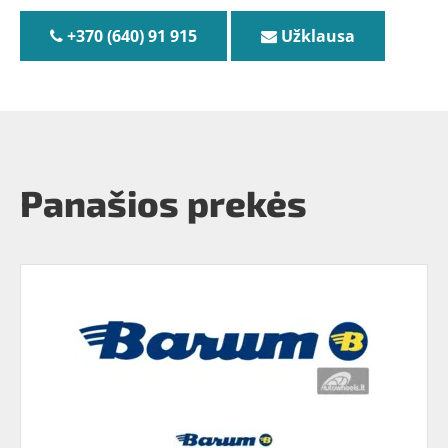
+370 (640) 91 915
Užklausa
Panašios prekės