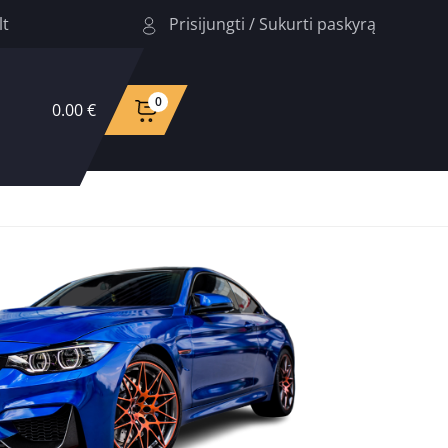
Prisijungti
/
Sukurti paskyrą
lt
0
0.00 €