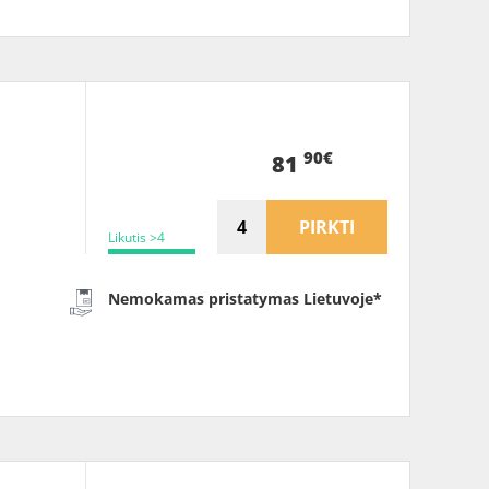
90€
81
PIRKTI
Likutis >4
Nemokamas pristatymas Lietuvoje*