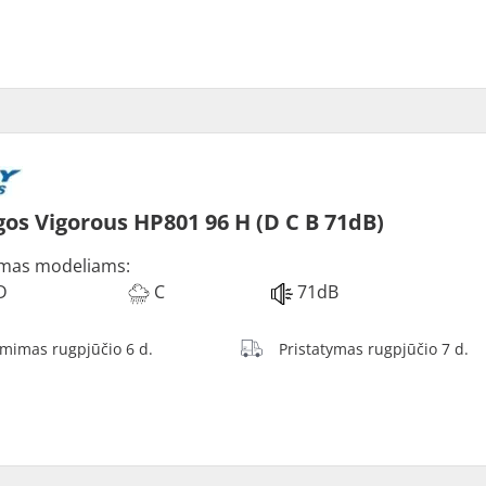
os Vigorous HP801 96 H (D C B 71dB)
mas modeliams:
D
C
71dB
ėmimas rugpjūčio 6 d.
Pristatymas rugpjūčio 7 d.