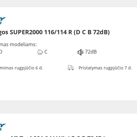
os SUPER2000 116/114 R (D C B 72dB)
mas modeliams:
D
C
72dB
ėmimas rugpjūčio 6 d.
Pristatymas rugpjūčio 7 d.