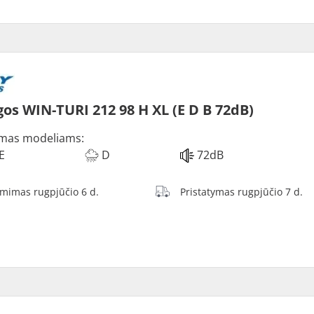
os WIN-TURI 212 98 H XL (E D B 72dB)
mas modeliams:
E
D
72dB
ėmimas rugpjūčio 6 d.
Pristatymas rugpjūčio 7 d.