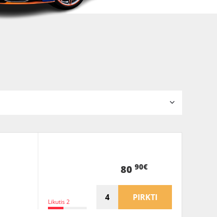
90€
80
PIRKTI
Likutis 2