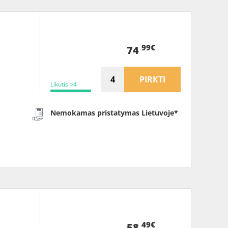
99€
74
PIRKTI
Likutis >4
Nemokamas pristatymas Lietuvoje*
49€
58