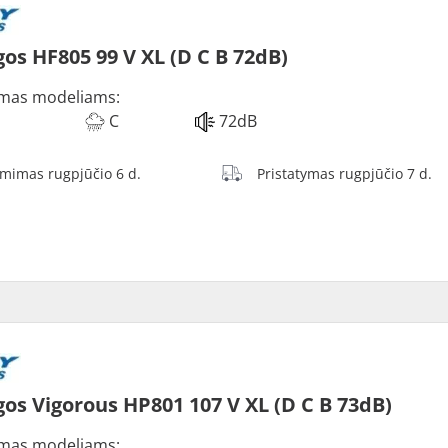
os HF805 99 V XL (D C B 72dB)
mas modeliams:
C
72dB
ėmimas rugpjūčio 6 d.
Pristatymas rugpjūčio 7 d.
os Vigorous HP801 107 V XL (D C B 73dB)
mas modeliams: