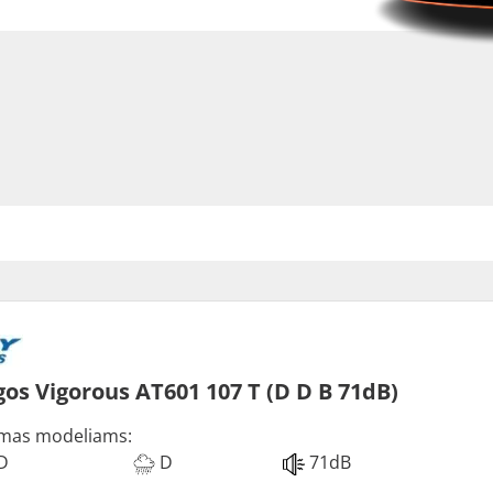
os Vigorous AT601 107 T (D D B 71dB)
mas modeliams:
D
D
71dB