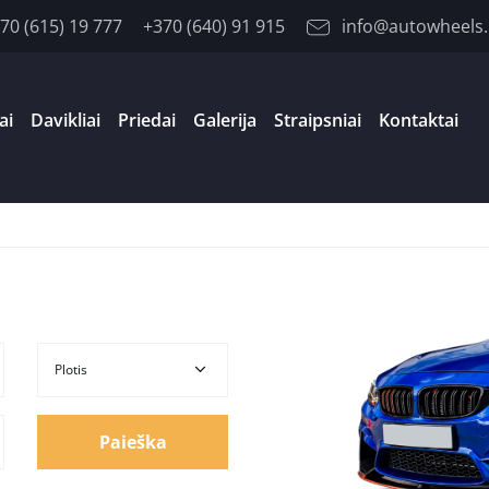
70 (615) 19 777
+370 (640) 91 915
info@autowheels.
ai
Davikliai
Priedai
Galerija
Straipsniai
Kontaktai
Paieška