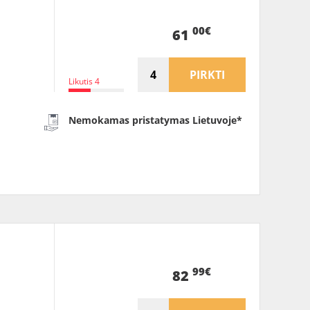
00€
61
PIRKTI
Likutis 4
Nemokamas pristatymas Lietuvoje*
99€
82