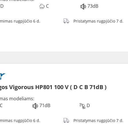
D
C
73dB
ėmimas rugpjūčio 6 d.
Pristatymas rugpjūčio 7 d.
os Vigorous HP801 100 V ( D C B 71dB )
mas modeliams:
C
71dB
D
ėmimas rugpjūčio 6 d.
Pristatymas rugpjūčio 7 d.