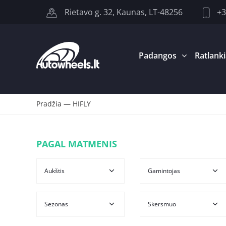
+3
Rietavo g. 32, Kaunas, LT-48256
Padangos
Ratlanki
Pradžia
—
HIFLY
PAGAL MATMENIS