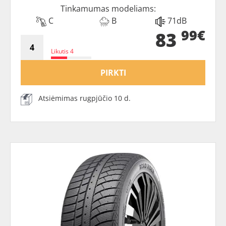
Tinkamumas modeliams:
C
B
71dB
99€
83
Likutis 4
PIRKTI
Atsiėmimas rugpjūčio 10 d.