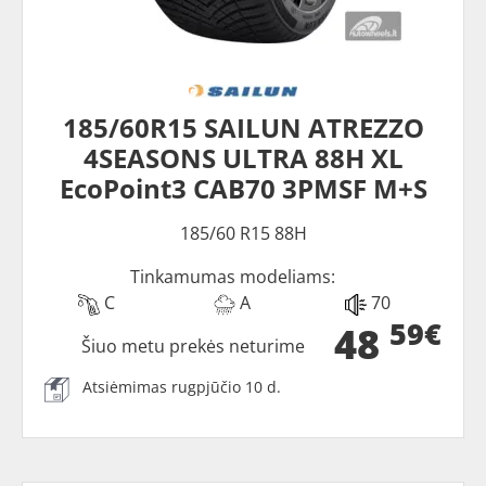
185/60R15 SAILUN ATREZZO
4SEASONS ULTRA 88H XL
EcoPoint3 CAB70 3PMSF M+S
185/60 R15 88H
Tinkamumas modeliams:
C
A
70
59€
48
Šiuo metu prekės neturime
Atsiėmimas rugpjūčio 10 d.