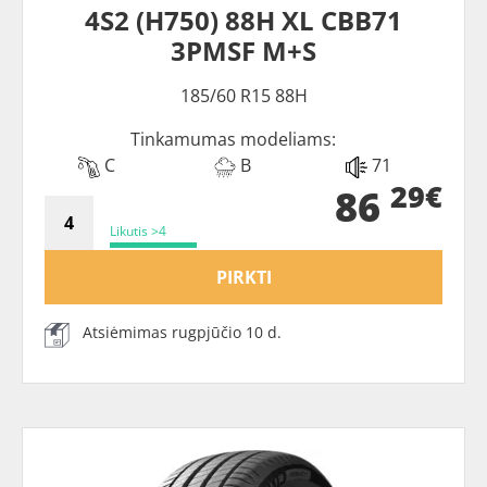
4S2 (H750) 88H XL CBB71
3PMSF M+S
185/60 R15 88H
Tinkamumas modeliams:
C
B
71
29€
86
Likutis >4
PIRKTI
Atsiėmimas rugpjūčio 10 d.