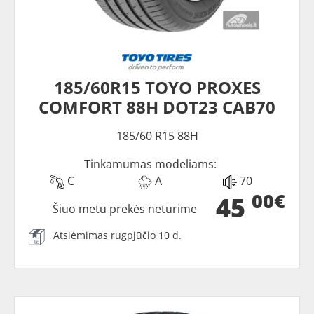
185/60R15 TOYO PROXES
COMFORT 88H DOT23 CAB70
185/60 R15 88H
Tinkamumas modeliams:
C
A
70
00€
45
Šiuo metu prekės neturime
Atsiėmimas rugpjūčio 10 d.