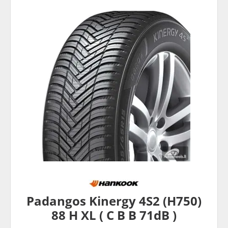
Padangos Kinergy 4S2 (H750)
88 H XL ( C B B 71dB )