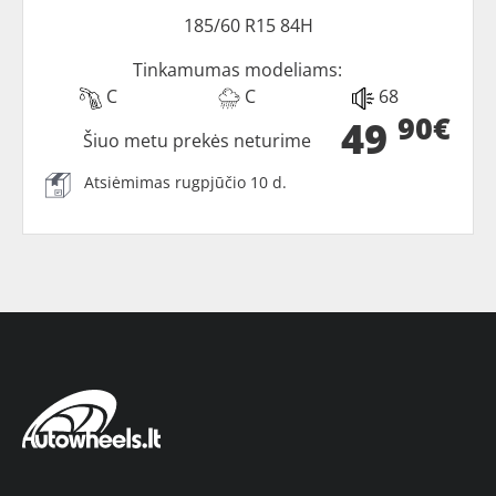
185/60 R15 84H
Tinkamumas modeliams:
C
C
68
90€
49
Šiuo metu prekės neturime
Atsiėmimas rugpjūčio 10 d.