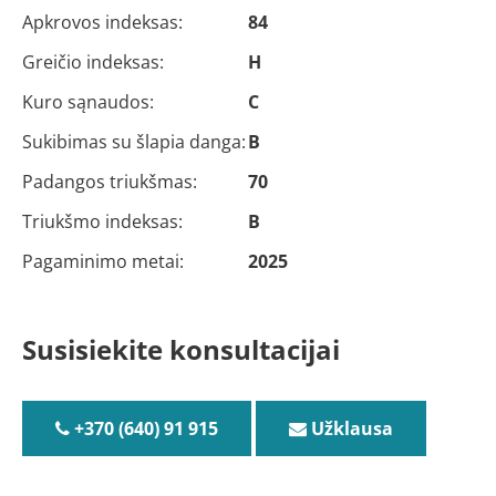
Apkrovos indeksas:
84
Greičio indeksas:
H
Kuro sąnaudos:
C
Sukibimas su šlapia danga:
B
Padangos triukšmas:
70
Triukšmo indeksas:
B
Pagaminimo metai:
2025
Susisiekite konsultacijai
+370 (640) 91 915
Užklausa