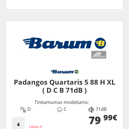
Padangos Quartaris 5 88 H XL
( D C B 71dB )
Tinkamumas modeliams:
D
C
71dB
99€
79
Likutis 4