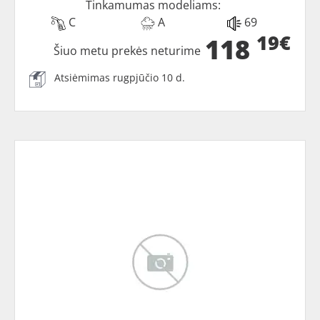
Tinkamumas modeliams:
C
A
69
19€
118
Šiuo metu prekės neturime
Atsiėmimas rugpjūčio 10 d.