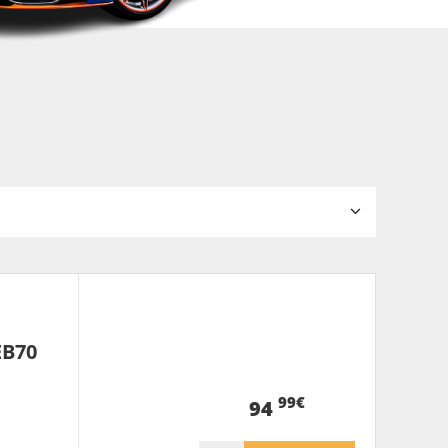
EB70
99€
94