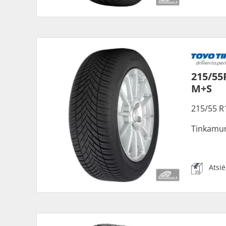
215/55
M+S
215/55 R
Tinkamu
Atsi