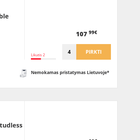
ble
99€
107
PIRKTI
Likutis 2
Nemokamas pristatymas Lietuvoje*
tudless