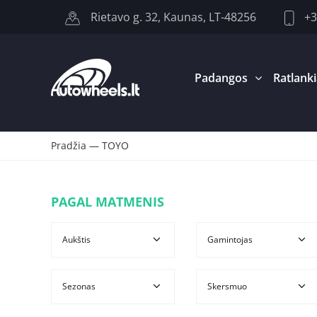
+3
Rietavo g. 32, Kaunas, LT-48256
Padangos
Ratlanki
Pradžia
—
TOYO
PAGAL MATMENIS