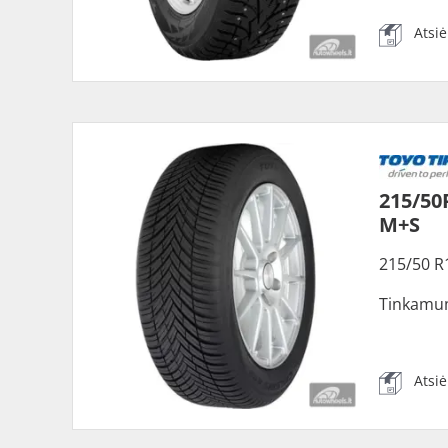
Atsi
215/50
M+S
215/50 R
Tinkamu
Atsi