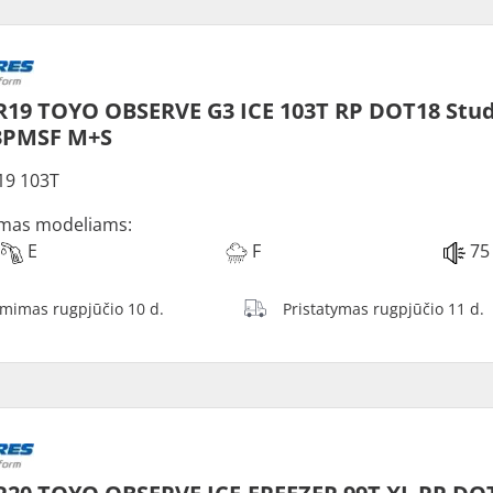
R19 TOYO OBSERVE G3 ICE 103T RP DOT18 Stu
3PMSF M+S
19 103T
mas modeliams:
E
F
75
ėmimas rugpjūčio 10 d.
Pristatymas rugpjūčio 11 d.