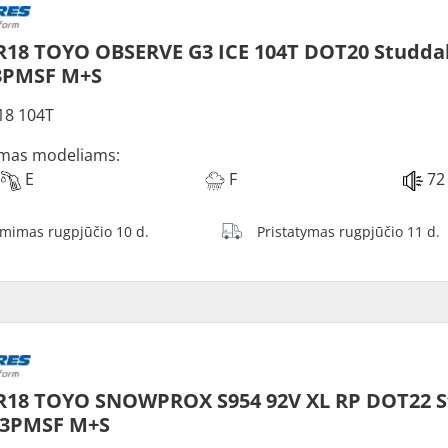
R18 TOYO OBSERVE G3 ICE 104T DOT20 Studda
3PMSF M+S
18 104T
mas modeliams:
E
F
72
ėmimas rugpjūčio 10 d.
Pristatymas rugpjūčio 11 d.
R18 TOYO SNOWPROX S954 92V XL RP DOT22 S
 3PMSF M+S