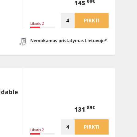
00€
145
PIRKTI
Likutis 2
Nemokamas pristatymas Lietuvoje*
ddable
89€
131
PIRKTI
Likutis 2