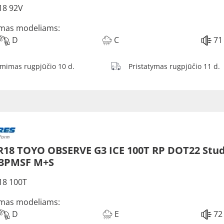
18 92V
mas modeliams:
D
C
71
ėmimas rugpjūčio 10 d.
Pristatymas rugpjūčio 11 d.
R18 TOYO OBSERVE G3 ICE 100T RP DOT22 Stu
 3PMSF M+S
18 100T
mas modeliams:
D
E
72