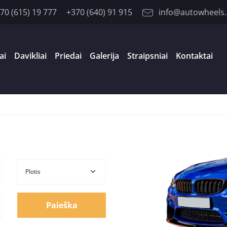
70 (615) 19 777
+370 (640) 91 915
info@autowheels.
ai
Davikliai
Priedai
Galerija
Straipsniai
Kontaktai
Paieška