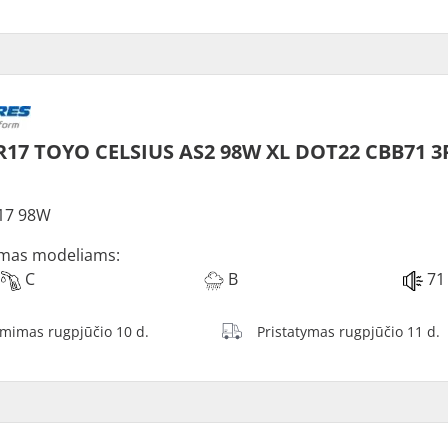
R17 TOYO CELSIUS AS2 98W XL DOT22 CBB71 
17 98W
mas modeliams:
C
B
71
ėmimas rugpjūčio 10 d.
Pristatymas rugpjūčio 11 d.