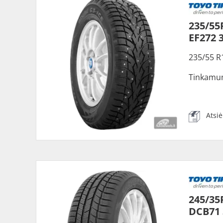
235/55
EF272 
235/55 R
Tinkamu
Atsi
245/35
DCB71