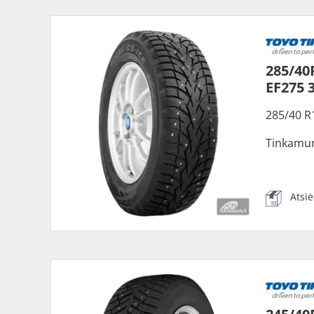
285/40
EF275 
285/40 R
Tinkamu
Atsi