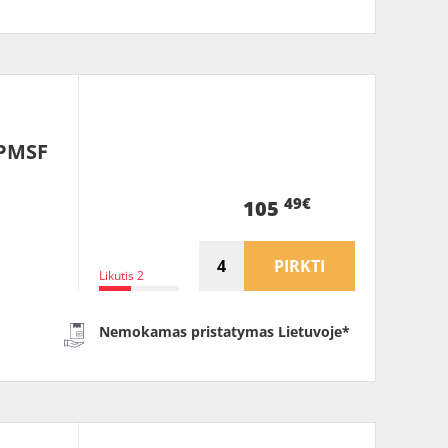
3PMSF
49€
105
PIRKTI
Likutis 2
Nemokamas pristatymas Lietuvoje*