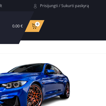
Prisijungti
/
Sukurti paskyrą
lt
0
0.00 €