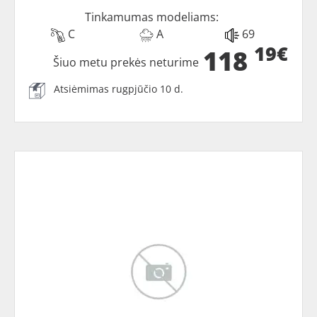
Tinkamumas modeliams:
C
A
69
19€
118
Šiuo metu prekės neturime
Atsiėmimas rugpjūčio 10 d.