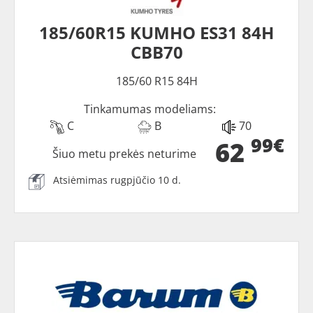
185/60R15 KUMHO ES31 84H
CBB70
185/60 R15 84H
Tinkamumas modeliams:
C
B
70
99€
62
Šiuo metu prekės neturime
Atsiėmimas rugpjūčio 10 d.