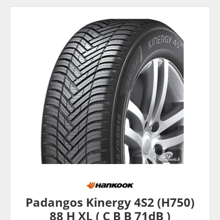
Padangos Kinergy 4S2 (H750)
88 H XL ( C B B 71dB )