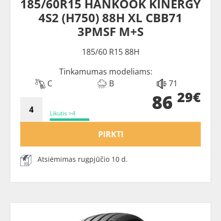
185/60R15 HANKOOK KINERGY
4S2 (H750) 88H XL CBB71
3PMSF M+S
185/60 R15 88H
Tinkamumas modeliams:
C
B
71
29€
86
Likutis >4
PIRKTI
Atsiėmimas rugpjūčio 10 d.