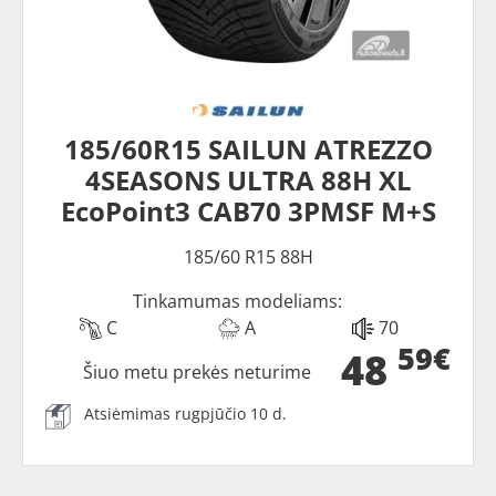
185/60R15 SAILUN ATREZZO
4SEASONS ULTRA 88H XL
EcoPoint3 CAB70 3PMSF M+S
185/60 R15 88H
Tinkamumas modeliams:
C
A
70
59€
48
Šiuo metu prekės neturime
Atsiėmimas rugpjūčio 10 d.