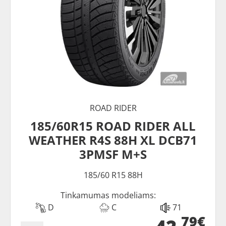
ROAD RIDER
185/60R15 ROAD RIDER ALL
WEATHER R4S 88H XL DCB71
3PMSF M+S
185/60 R15 88H
Tinkamumas modeliams:
D
C
71
79€