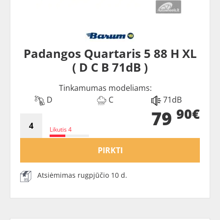
Padangos Quartaris 5 88 H XL
( D C B 71dB )
Tinkamumas modeliams:
D
C
71dB
90€
79
Likutis 4
PIRKTI
Atsiėmimas rugpjūčio 10 d.