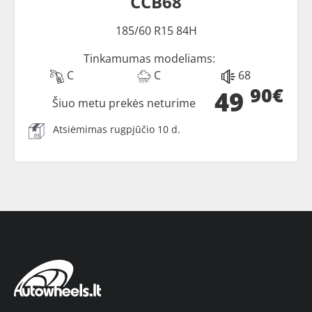
CCB68
185/60 R15 84H
Tinkamumas modeliams:
C
C
68
90€
49
Šiuo metu prekės neturime
Atsiėmimas rugpjūčio 10 d.