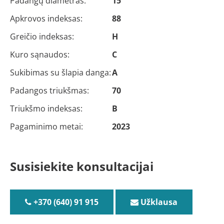
Padangų diametras:
15
Apkrovos indeksas:
88
Greičio indeksas:
H
Kuro sąnaudos:
C
Sukibimas su šlapia danga:
A
Padangos triukšmas:
70
Triukšmo indeksas:
B
Pagaminimo metai:
2023
Susisiekite konsultacijai
+370 (640) 91 915
Užklausa