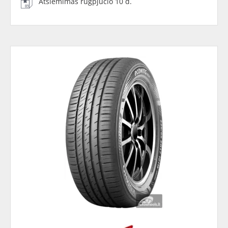
Atsiėmimas rugpjūčio 10 d.