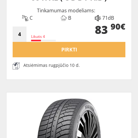
Tinkamumas modeliams:
C
B
71dB
90€
83
Likutis 4
PIRKTI
Atsiėmimas rugpjūčio 10 d.