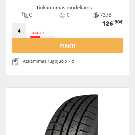
Tinkamumas modeliams:
C
C
72dB
90€
126
Likutis 2
PIRKTI
Atsiėmimas rugpjūčio 7 d.