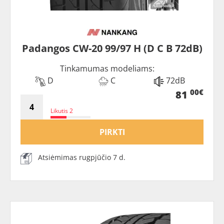
Padangos CW-20 99/97 H (D C B 72dB)
Tinkamumas modeliams:
D
C
72dB
00€
81
Likutis 2
PIRKTI
Atsiėmimas rugpjūčio 7 d.