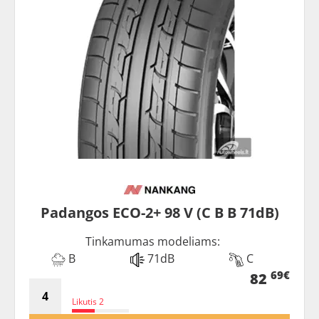
Padangos ECO-2+ 98 V (C B B 71dB)
Tinkamumas modeliams:
B
71dB
C
69€
82
Likutis 2