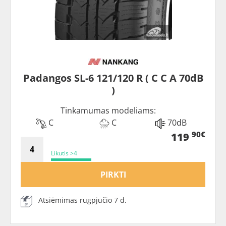
Padangos SL-6 121/120 R ( C C A 70dB
)
Tinkamumas modeliams:
C
C
70dB
90€
119
Likutis >4
PIRKTI
Atsiėmimas rugpjūčio 7 d.