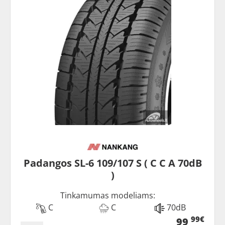
Padangos SL-6 109/107 S ( C C A 70dB
)
Tinkamumas modeliams:
C
C
70dB
99€
99