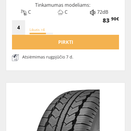
Tinkamumas modeliams:
C
C
72dB
90€
83
Likutis >4
PIRKTI
Atsiėmimas rugpjūčio 7 d.