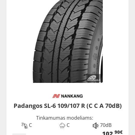
Padangos SL-6 109/107 R (C C A 70dB)
Tinkamumas modeliams:
C
C
70dB
90€
102