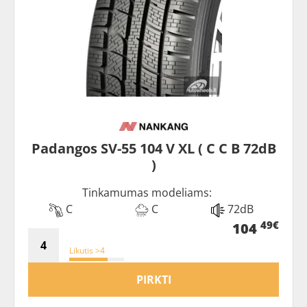
Padangos SV-55 104 V XL ( C C B 72dB
)
Tinkamumas modeliams:
C
C
72dB
49€
104
Likutis >4
PIRKTI