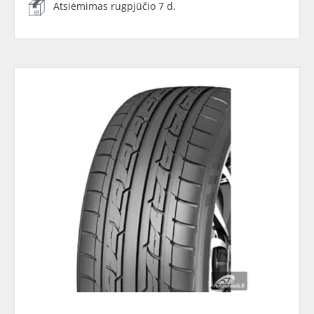
Atsiėmimas rugpjūčio 7 d.