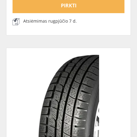
PIRKTI
Atsiėmimas rugpjūčio 7 d.