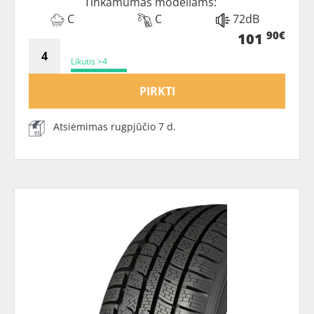
Tinkamumas modeliams:
C
C
72dB
90€
101
Likutis >4
PIRKTI
Atsiėmimas rugpjūčio 7 d.