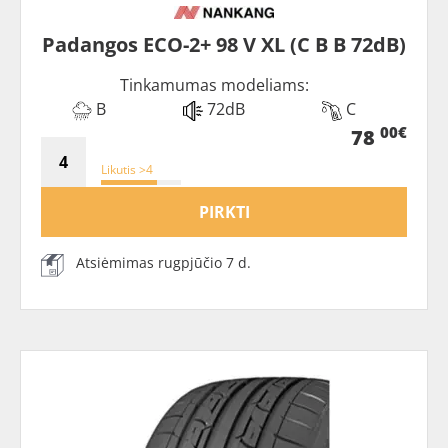
Padangos ECO-2+ 98 V XL (C B B 72dB)
Tinkamumas modeliams:
B
72dB
C
00€
78
Likutis >4
PIRKTI
Atsiėmimas rugpjūčio 7 d.