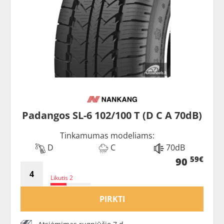
Padangos SL-6 102/100 T (D C A 70dB)
Tinkamumas modeliams:
D
C
70dB
59€
90
Likutis 2
PIRKTI