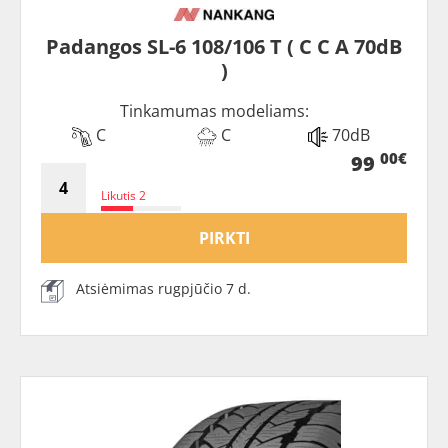
Padangos SL-6 108/106 T ( C C A 70dB
)
Tinkamumas modeliams:
C
C
70dB
00€
99
Likutis 2
PIRKTI
Atsiėmimas rugpjūčio 7 d.