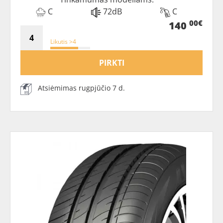
C
72dB
C
00€
140
Likutis >4
PIRKTI
Atsiėmimas rugpjūčio 7 d.