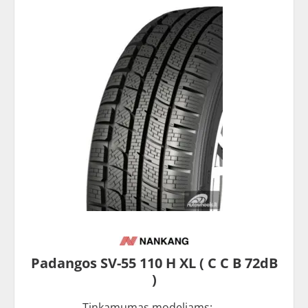
Padangos SV-55 110 H XL ( C C B 72dB
)
Tinkamumas modeliams: