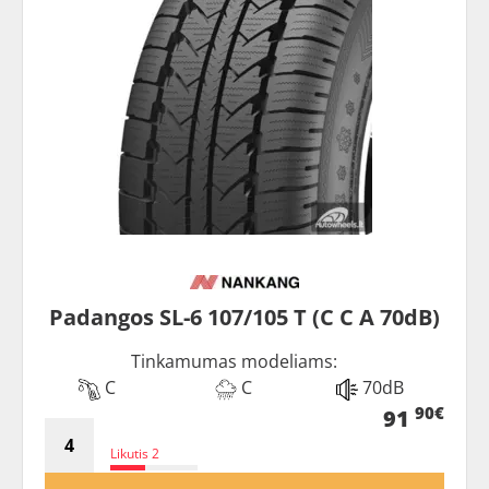
Padangos SL-6 107/105 T (C C A 70dB)
Tinkamumas modeliams:
C
C
70dB
90€
91
Likutis 2