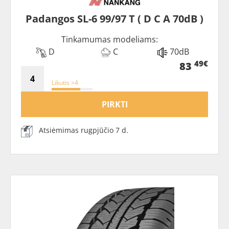
Padangos SL-6 99/97 T ( D C A 70dB )
Tinkamumas modeliams:
D
C
70dB
49€
83
Likutis >4
PIRKTI
Atsiėmimas rugpjūčio 7 d.