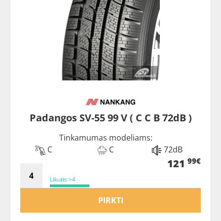
Padangos SV-55 99 V ( C C B 72dB )
Tinkamumas modeliams:
C
C
72dB
99€
121
Likutis >4
PIRKTI