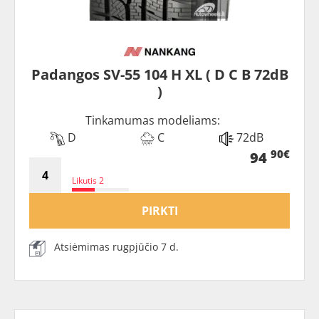
Padangos SV-55 104 H XL ( D C B 72dB
)
Tinkamumas modeliams:
D
C
72dB
90€
94
Likutis 2
PIRKTI
Atsiėmimas rugpjūčio 7 d.