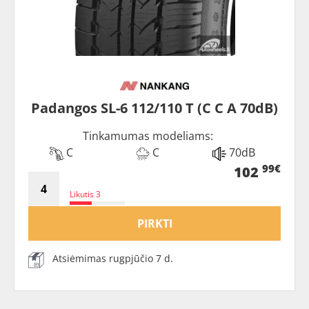
Padangos SL-6 112/110 T (C C A 70dB)
Tinkamumas modeliams:
C
C
70dB
99€
102
Likutis 3
PIRKTI
Atsiėmimas rugpjūčio 7 d.