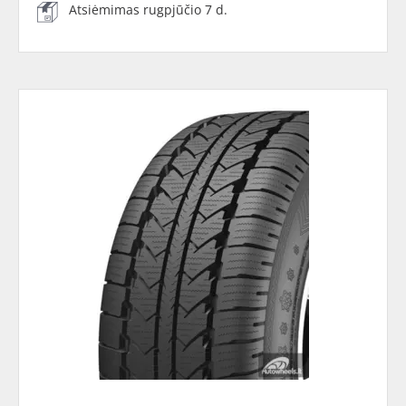
Atsiėmimas rugpjūčio 7 d.