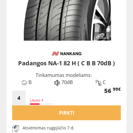
Padangos NA-1 82 H ( C B B 70dB )
Tinkamumas modeliams:
B
70dB
C
99€
56
Likutis 4
PIRKTI
Atsiėmimas rugpjūčio 7 d.