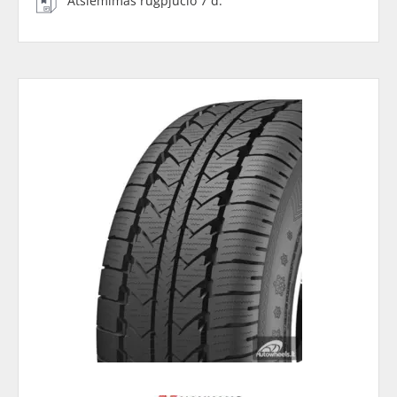
Atsiėmimas rugpjūčio 7 d.