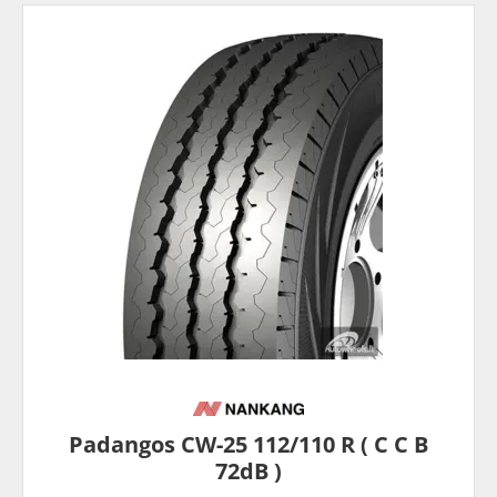
Padangos CW-25 112/110 R ( C C B
72dB )