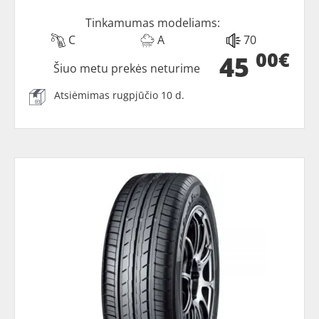
Tinkamumas modeliams:
C
A
70
00€
45
Šiuo metu prekės neturime
Atsiėmimas rugpjūčio 10 d.