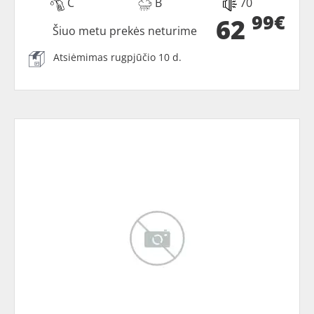
C
B
70
99€
62
Šiuo metu prekės neturime
Atsiėmimas rugpjūčio 10 d.