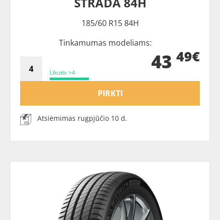
STRADA 84H
185/60 R15 84H
Tinkamumas modeliams:
49€
43
Likutis >4
PIRKTI
Atsiėmimas rugpjūčio 10 d.