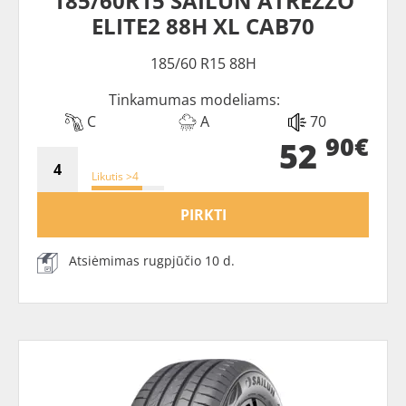
185/60R15 SAILUN ATREZZO
ELITE2 88H XL CAB70
185/60 R15 88H
Tinkamumas modeliams:
C
A
70
90€
52
Likutis >4
PIRKTI
Atsiėmimas rugpjūčio 10 d.