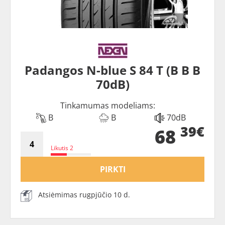
Padangos N-blue S 84 T (B B B
70dB)
Tinkamumas modeliams:
B
B
70dB
39€
68
Likutis 2
PIRKTI
Atsiėmimas rugpjūčio 10 d.