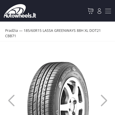
Pradžia
—
185/60R15 LASSA GREENWAYS 88H XL DOT21
CBB71