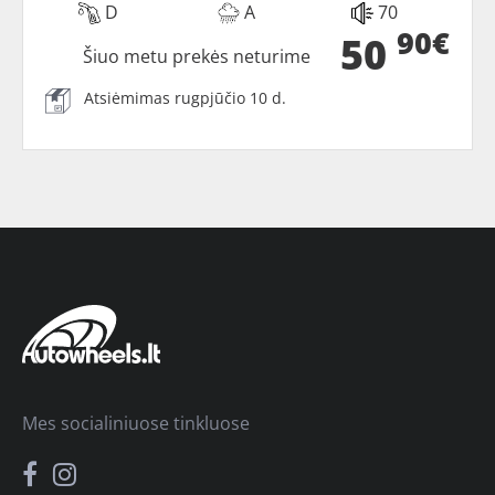
D
A
70
90€
50
Šiuo metu prekės neturime
Atsiėmimas rugpjūčio 10 d.
Mes socialiniuose tinkluose