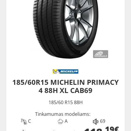
185/60R15 MICHELIN PRIMACY
4 88H XL CAB69
185/60 R15 88H
Tinkamumas modeliams:
C
A
69
19€