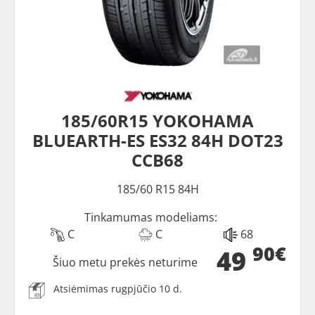
185/60R15 YOKOHAMA
BLUEARTH-ES ES32 84H DOT23
CCB68
185/60 R15 84H
Tinkamumas modeliams:
C
C
68
90€
49
Šiuo metu prekės neturime
Atsiėmimas rugpjūčio 10 d.