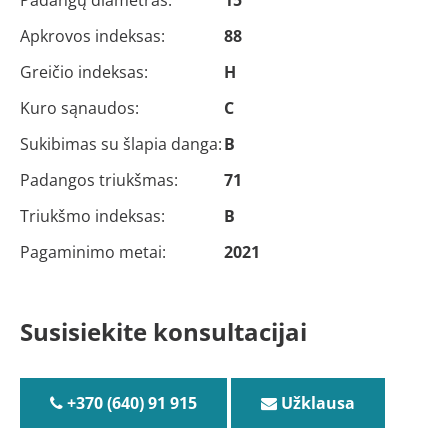
Apkrovos indeksas:
88
Greičio indeksas:
H
Kuro sąnaudos:
C
Sukibimas su šlapia danga:
B
Padangos triukšmas:
71
Triukšmo indeksas:
B
Pagaminimo metai:
2021
Susisiekite konsultacijai
+370 (640) 91 915
Užklausa