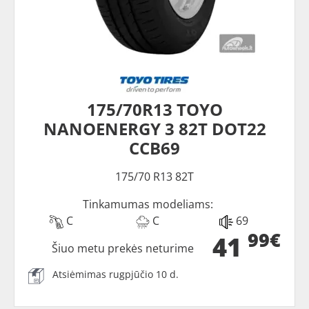
175/70R13 TOYO
NANOENERGY 3 82T DOT22
CCB69
175/70 R13 82T
Tinkamumas modeliams:
C
C
69
99€
41
Šiuo metu prekės neturime
Atsiėmimas rugpjūčio 10 d.