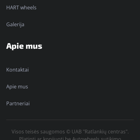
HART wheels
Galerija
Apie mus
Kontaktai
Apie mus
Partneriai
Visos teisės saugomos © UAB "Ratlankių centras".
Platinti ar kopijuoti be Autowheels sutikimo