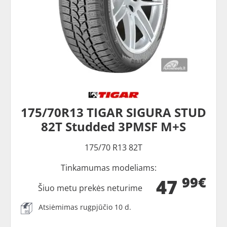
175/70R13 TIGAR SIGURA STUD
82T Studded 3PMSF M+S
175/70 R13 82T
Tinkamumas modeliams:
99€
47
Šiuo metu prekės neturime
Atsiėmimas rugpjūčio 10 d.