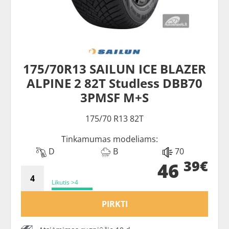
175/70R13 SAILUN ICE BLAZER
ALPINE 2 82T Studless DBB70
3PMSF M+S
175/70 R13 82T
Tinkamumas modeliams:
D
B
70
39€
46
Likutis >4
PIRKTI