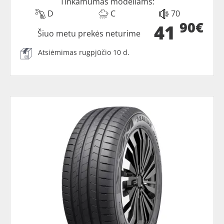
Tinkamumas modeliams:
D
C
70
90€
41
Šiuo metu prekės neturime
Atsiėmimas rugpjūčio 10 d.