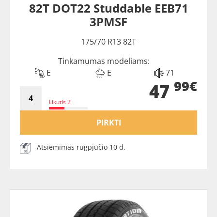
82T DOT22 Studdable EEB71
3PMSF
175/70 R13 82T
Tinkamumas modeliams:
E
E
71
99€
47
Likutis 2
PIRKTI
Atsiėmimas rugpjūčio 10 d.