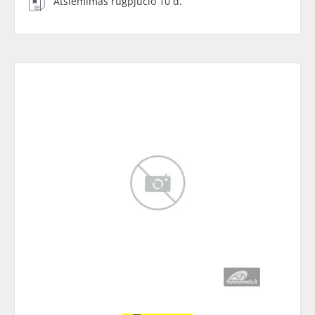
Atsiėmimas rugpjūčio 10 d.