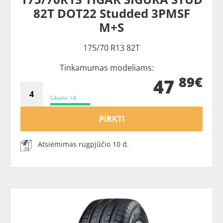
82T DOT22 Studded 3PMSF
M+S
175/70 R13 82T
Tinkamumas modeliams:
89€
47
Likutis >4
PIRKTI
Atsiėmimas rugpjūčio 10 d.