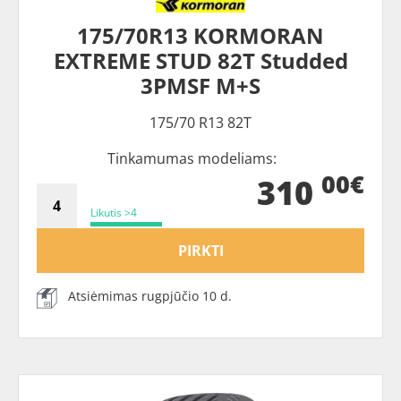
175/70R13 KORMORAN
EXTREME STUD 82T Studded
3PMSF M+S
175/70 R13 82T
Tinkamumas modeliams:
00€
310
Likutis >4
PIRKTI
Atsiėmimas rugpjūčio 10 d.