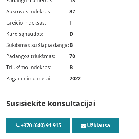
Padangų diametras:
13
Apkrovos indeksas:
82
Greičio indeksas:
T
Kuro sąnaudos:
D
Sukibimas su šlapia danga:
B
Padangos triukšmas:
70
Triukšmo indeksas:
B
Pagaminimo metai:
2022
Susisiekite konsultacijai
+370 (640) 91 915
Užklausa