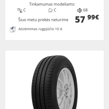
Tinkamumas modeliams:
C
C
68
99€
57
Šiuo metu prekės neturime
Atsiėmimas rugpjūčio 10 d.