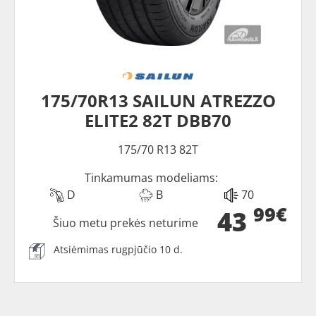
175/70R13 SAILUN ATREZZO
ELITE2 82T DBB70
175/70 R13 82T
Tinkamumas modeliams:
D
B
70
99€
43
Šiuo metu prekės neturime
Atsiėmimas rugpjūčio 10 d.