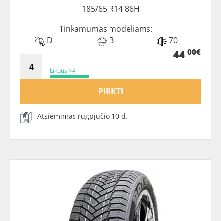
185/65 R14 86H
Tinkamumas modeliams:
D
B
70
00€
44
Likutis >4
PIRKTI
Atsiėmimas rugpjūčio 10 d.