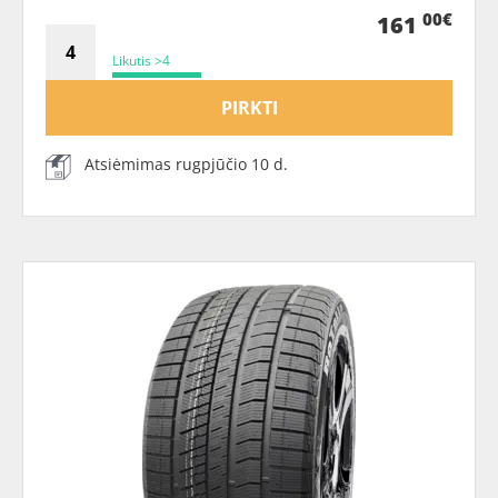
00€
161
Likutis >4
PIRKTI
Atsiėmimas rugpjūčio 10 d.