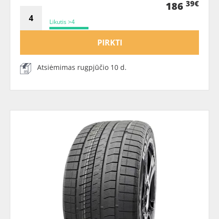
39€
186
Likutis >4
PIRKTI
Atsiėmimas rugpjūčio 10 d.