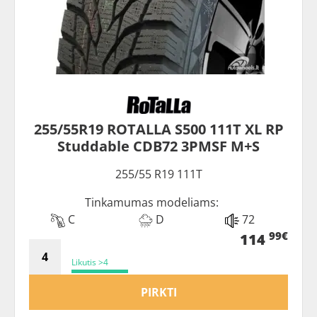
255/55R19 ROTALLA S500 111T XL RP
Studdable CDB72 3PMSF M+S
255/55 R19 111T
Tinkamumas modeliams:
C
D
72
99€
114
Likutis >4
PIRKTI