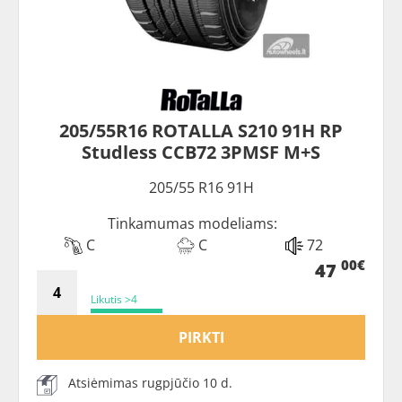
205/55R16 ROTALLA S210 91H RP
Studless CCB72 3PMSF M+S
205/55 R16 91H
Tinkamumas modeliams:
C
C
72
00€
47
Likutis >4
PIRKTI
Atsiėmimas rugpjūčio 10 d.