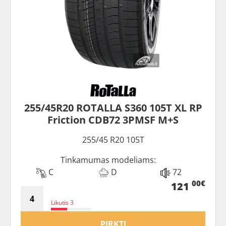
255/45R20 ROTALLA S360 105T XL RP
Friction CDB72 3PMSF M+S
255/45 R20 105T
Tinkamumas modeliams:
C
D
72
00€
121
Likutis 3
PIRKTI