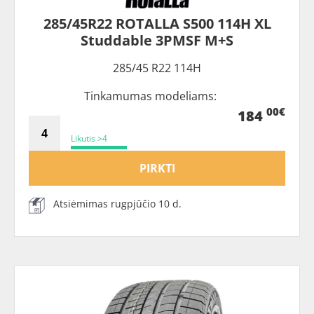
285/45R22 ROTALLA S500 114H XL
Studdable 3PMSF M+S
285/45 R22 114H
Tinkamumas modeliams:
00€
184
Likutis >4
PIRKTI
Atsiėmimas rugpjūčio 10 d.