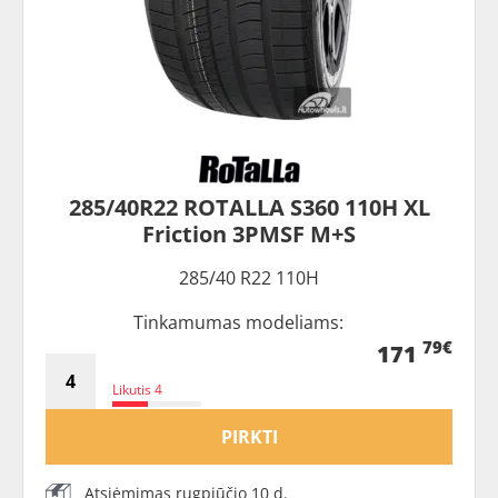
285/40R22 ROTALLA S360 110H XL
Friction 3PMSF M+S
285/40 R22 110H
Tinkamumas modeliams:
79€
171
Likutis 4
PIRKTI
Atsiėmimas rugpjūčio 10 d.