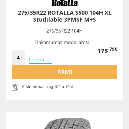
275/35R22 ROTALLA S500 104H XL
Studdable 3PMSF M+S
275/35 R22 104H
Tinkamumas modeliams:
79€
173
Likutis >4
PIRKTI
Atsiėmimas rugpjūčio 10 d.