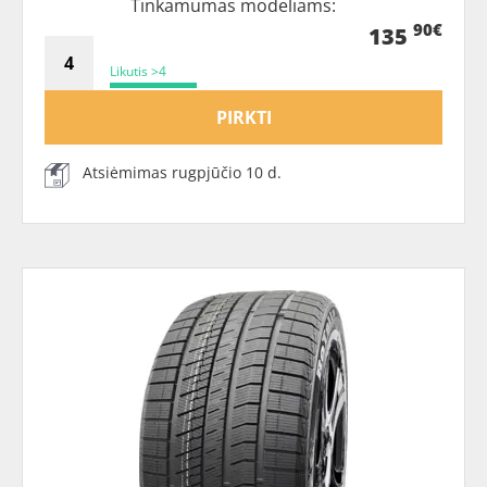
Tinkamumas modeliams:
90€
135
Likutis >4
PIRKTI
Atsiėmimas rugpjūčio 10 d.