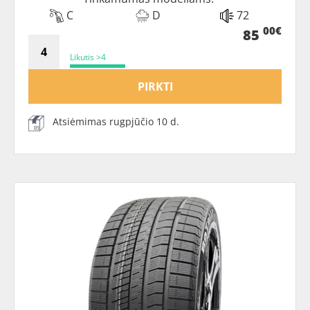
C
D
72
00€
85
Likutis >4
PIRKTI
Atsiėmimas rugpjūčio 10 d.