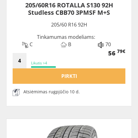
205/60R16 ROTALLA S130 92H
Studless CBB70 3PMSF M+S
205/60 R16 92H
Tinkamumas modeliams:
C
B
70
79€
56
Likutis >4
PIRKTI
Atsiėmimas rugpjūčio 10 d.