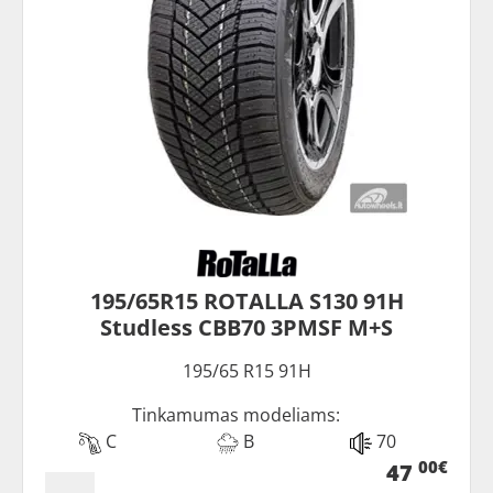
195/65R15 ROTALLA S130 91H
Studless CBB70 3PMSF M+S
195/65 R15 91H
Tinkamumas modeliams:
C
B
70
00€
47