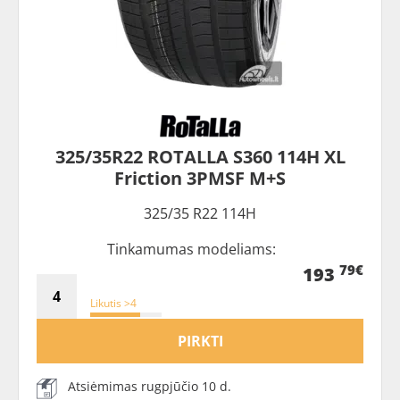
325/35R22 ROTALLA S360 114H XL
Friction 3PMSF M+S
325/35 R22 114H
Tinkamumas modeliams:
79€
193
Likutis >4
PIRKTI
Atsiėmimas rugpjūčio 10 d.