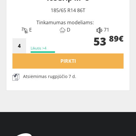
185/65 R14 86T
Tinkamumas modeliams:
E
D
71
89€
53
Likutis >4
PIRKTI
Atsiėmimas rugpjūčio 7 d.