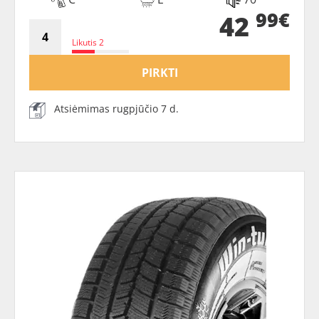
99€
42
Likutis 2
PIRKTI
Atsiėmimas rugpjūčio 7 d.