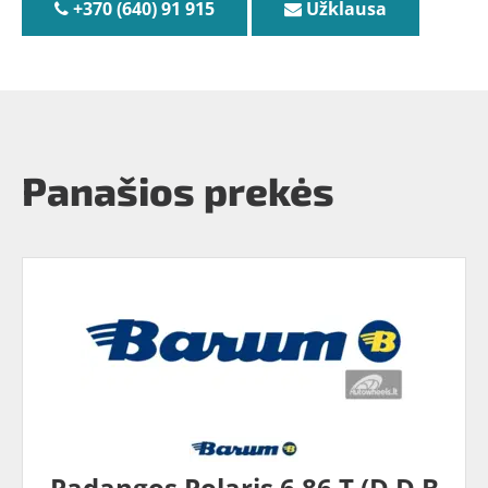
+370 (640) 91 915
Užklausa
Panašios prekės
Padangos Polaris 6 86 T (D D B