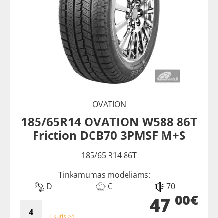
OVATION
185/65R14 OVATION W588 86T
Friction DCB70 3PMSF M+S
185/65 R14 86T
Tinkamumas modeliams:
D
C
70
00€
47
Likutis >4