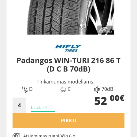
Padangos WIN-TURI 216 86 T
(D C B 70dB)
Tinkamumas modeliams:
D
C
70dB
00€
52
Likutis >4
PIRKTI
Atsiėmimas rugpjūčio 6 d.