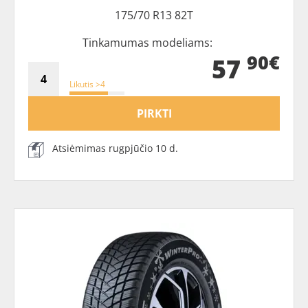
175/70 R13 82T
Tinkamumas modeliams:
90€
57
Likutis >4
PIRKTI
Atsiėmimas rugpjūčio 10 d.