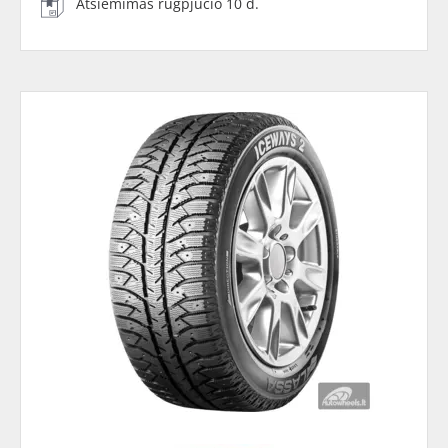
Atsiėmimas rugpjūčio 10 d.