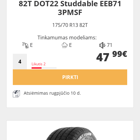
82T DOT22 Studdable EEB71
3PMSF
175/70 R13 82T
Tinkamumas modeliams:
E
E
71
99€
47
Likutis 2
PIRKTI
Atsiėmimas rugpjūčio 10 d.