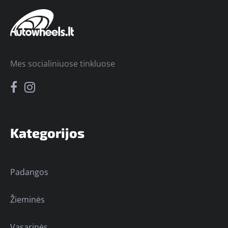
Mes socialiniuose tinkluose
Kategorijos
Padangos
Žieminės
Vasarinės