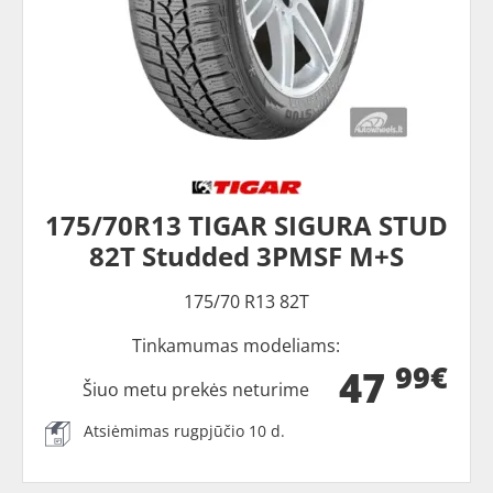
175/70R13 TIGAR SIGURA STUD
82T Studded 3PMSF M+S
175/70 R13 82T
Tinkamumas modeliams:
99€
47
Šiuo metu prekės neturime
Atsiėmimas rugpjūčio 10 d.