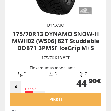
DYNAMO
175/70R13 DYNAMO SNOW-H
MWH02 (W506) 82T Studdable
DDB71 3PMSF IceGrip M+S
175/70 R13 82T
Tinkamumas modeliams:
D
D
71
90€
44
Likutis 2
PIRKTI