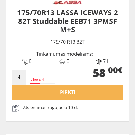
175/70R13 LASSA ICEWAYS 2
82T Studdable EEB71 3PMSF
M+S
175/70 R13 82T
Tinkamumas modeliams:
E
E
71
00€
58
Likutis 4
PIRKTI
Atsiėmimas rugpjūčio 10 d.