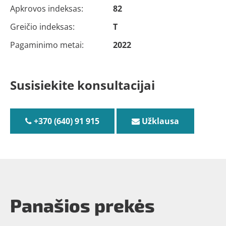
Apkrovos indeksas:
82
Greičio indeksas:
T
Pagaminimo metai:
2022
Susisiekite konsultacijai
+370 (640) 91 915
Užklausa
Panašios prekės