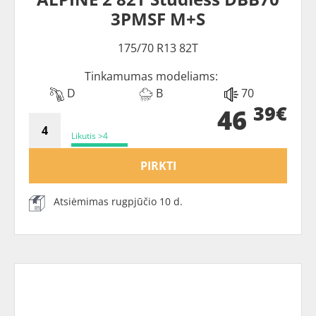
3PMSF M+S
175/70 R13 82T
Tinkamumas modeliams:
D
B
70
39€
46
Likutis >4
PIRKTI
Atsiėmimas rugpjūčio 10 d.