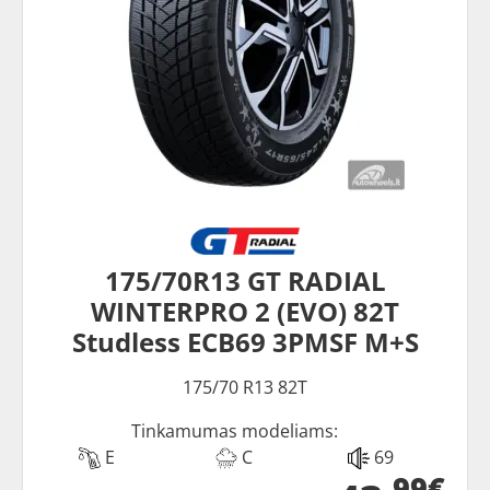
175/70R13 GT RADIAL
WINTERPRO 2 (EVO) 82T
Studless ECB69 3PMSF M+S
175/70 R13 82T
Tinkamumas modeliams:
E
C
69
99€