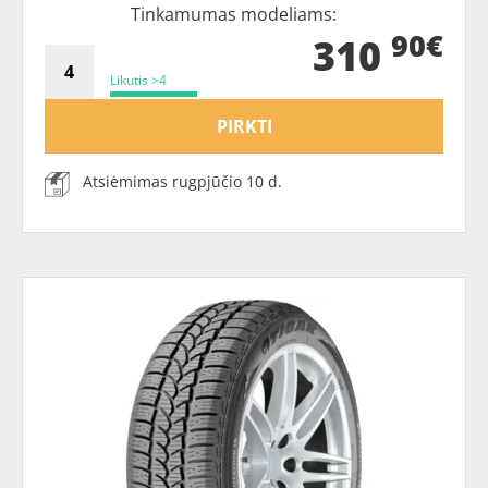
Tinkamumas modeliams:
90€
310
Likutis >4
PIRKTI
Atsiėmimas rugpjūčio 10 d.