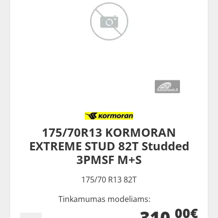
175/70R13 KORMORAN
EXTREME STUD 82T Studded
3PMSF M+S
175/70 R13 82T
Tinkamumas modeliams:
00€
310