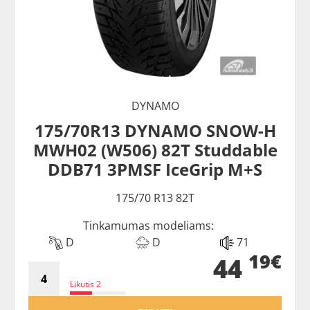
DYNAMO
175/70R13 DYNAMO SNOW-H
MWH02 (W506) 82T Studdable
DDB71 3PMSF IceGrip M+S
175/70 R13 82T
Tinkamumas modeliams:
D
D
71
19€
44
Likutis 2