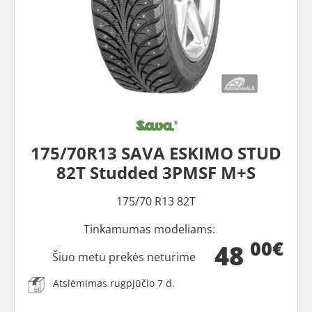
175/70R13 SAVA ESKIMO STUD
82T Studded 3PMSF M+S
175/70 R13 82T
Tinkamumas modeliams:
00€
48
Šiuo metu prekės neturime
Atsiėmimas rugpjūčio 7 d.