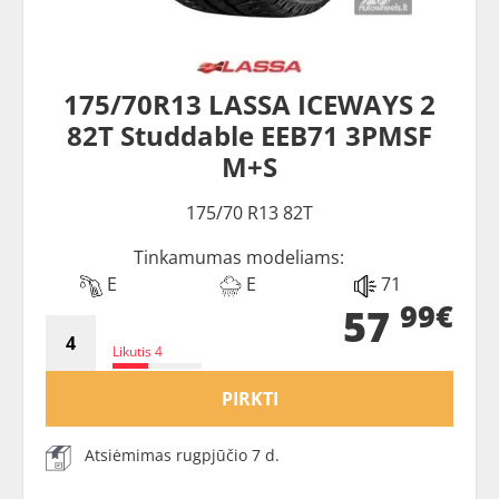
175/70R13 LASSA ICEWAYS 2
82T Studdable EEB71 3PMSF
M+S
175/70 R13 82T
Tinkamumas modeliams:
E
E
71
99€
57
Likutis 4
PIRKTI
Atsiėmimas rugpjūčio 7 d.