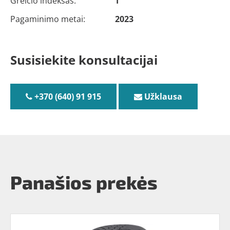
Greičio indeksas:
T
Pagaminimo metai:
2023
Susisiekite konsultacijai
+370 (640) 91 915
Užklausa
Panašios prekės