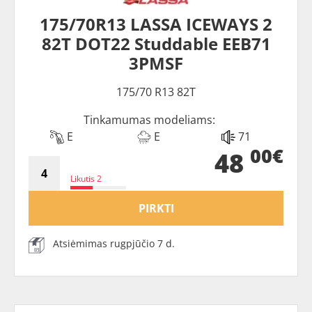
175/70R13 LASSA ICEWAYS 2
82T DOT22 Studdable EEB71
3PMSF
175/70 R13 82T
Tinkamumas modeliams:
E
E
71
00€
48
Likutis 2
PIRKTI
Atsiėmimas rugpjūčio 7 d.