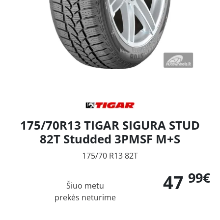
175/70R13 TIGAR SIGURA STUD
82T Studded 3PMSF M+S
175/70 R13 82T
99€
47
Šiuo metu
prekės neturime