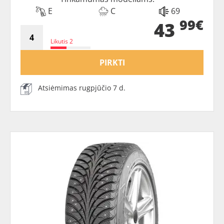
E
C
69
99€
43
Likutis 2
PIRKTI
Atsiėmimas rugpjūčio 7 d.