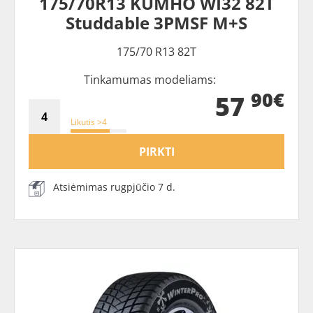
175/70R13 KUMHO WI32 82T
Studdable 3PMSF M+S
175/70 R13 82T
Tinkamumas modeliams:
90€
57
Likutis >4
PIRKTI
Atsiėmimas rugpjūčio 7 d.