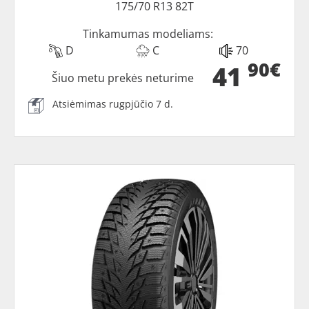
175/70 R13 82T
Tinkamumas modeliams:
D
C
70
90€
41
Šiuo metu prekės neturime
Atsiėmimas rugpjūčio 7 d.