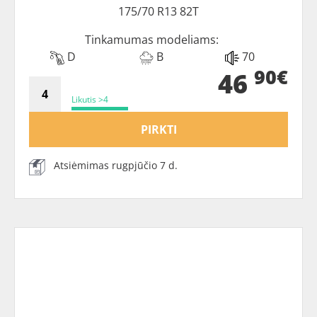
175/70 R13 82T
Tinkamumas modeliams:
D
B
70
90€
46
Likutis >4
PIRKTI
Atsiėmimas rugpjūčio 7 d.