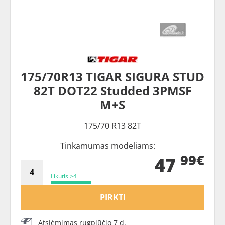
175/70R13 TIGAR SIGURA STUD
82T DOT22 Studded 3PMSF
M+S
175/70 R13 82T
Tinkamumas modeliams:
99€
47
Likutis >4
PIRKTI
Atsiėmimas rugpjūčio 7 d.