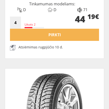
Tinkamumas modeliams:
D
D
71
19€
44
Likutis 2
PIRKTI
Atsiėmimas rugpjūčio 10 d.