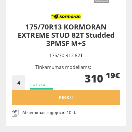
175/70R13 KORMORAN
EXTREME STUD 82T Studded
3PMSF M+S
175/70 R13 82T
Tinkamumas modeliams:
19€
310
Likutis >4
PIRKTI
Atsiėmimas rugpjūčio 10 d.