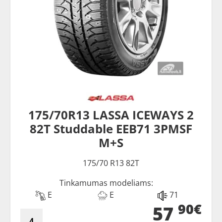
175/70R13 LASSA ICEWAYS 2
82T Studdable EEB71 3PMSF
M+S
175/70 R13 82T
Tinkamumas modeliams:
E
E
71
90€
57