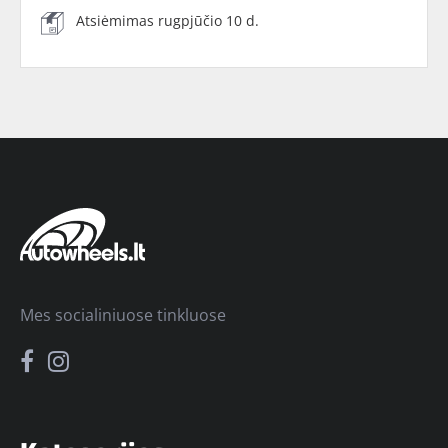
Atsiėmimas rugpjūčio 10 d.
Mes socialiniuose tinkluose