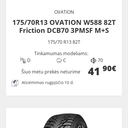
OVATION
175/70R13 OVATION W588 82T
Friction DCB70 3PMSF M+S
175/70 R13 82T
Tinkamumas modeliams:
D
C
70
90€
41
Šiuo metu prekės neturime
Atsiėmimas rugpjūčio 10 d.