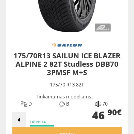
175/70R13 SAILUN ICE BLAZER
ALPINE 2 82T Studless DBB70
3PMSF M+S
175/70 R13 82T
Tinkamumas modeliams:
D
B
70
90€
46
Likutis >4