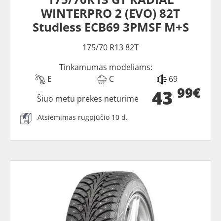
WINTERPRO 2 (EVO) 82T
Studless ECB69 3PMSF M+S
175/70 R13 82T
Tinkamumas modeliams:
E
C
69
99€
43
Šiuo metu prekės neturime
Atsiėmimas rugpjūčio 10 d.