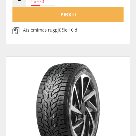
Likutis 4
PIRKTI
Atsiėmimas rugpjūčio 10 d.