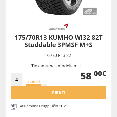
175/70R13 KUMHO WI32 82T
Studdable 3PMSF M+S
175/70 R13 82T
Tinkamumas modeliams:
00€
58
Likutis >4
PIRKTI
Atsiėmimas rugpjūčio 10 d.