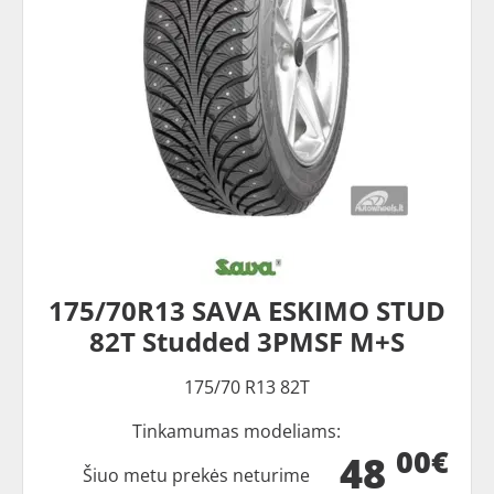
175/70R13 SAVA ESKIMO STUD
82T Studded 3PMSF M+S
175/70 R13 82T
Tinkamumas modeliams:
00€
48
Šiuo metu prekės neturime