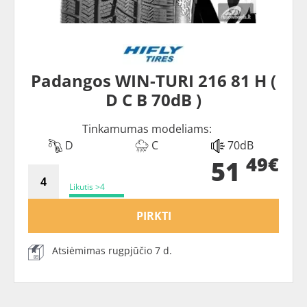
Padangos WIN-TURI 216 81 H (
D C B 70dB )
Tinkamumas modeliams:
D
C
70dB
49€
51
Likutis >4
PIRKTI
Atsiėmimas rugpjūčio 7 d.