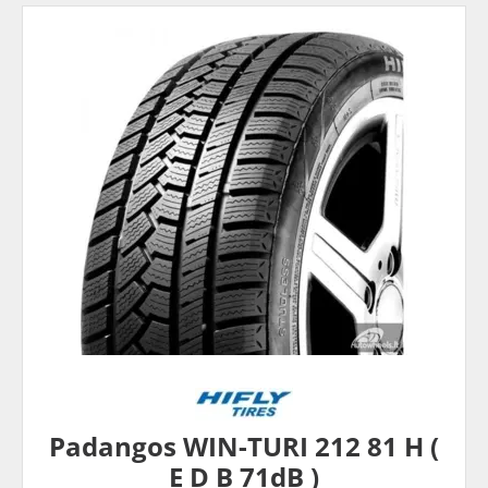
Padangos WIN-TURI 212 81 H (
E D B 71dB )