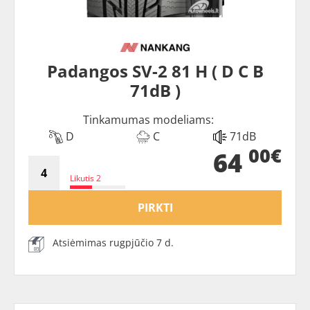
Padangos SV-2 81 H ( D C B
71dB )
Tinkamumas modeliams:
D
C
71dB
00€
64
Likutis 2
PIRKTI
Atsiėmimas rugpjūčio 7 d.