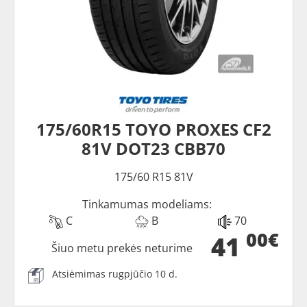
175/60R15 TOYO PROXES CF2
81V DOT23 CBB70
175/60 R15 81V
Tinkamumas modeliams:
C
B
70
00€
41
Šiuo metu prekės neturime
Atsiėmimas rugpjūčio 10 d.