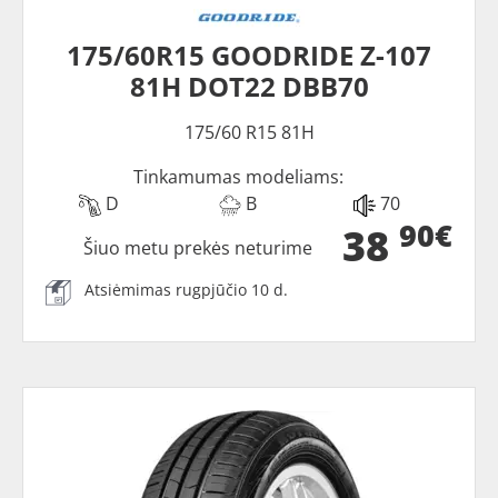
175/60R15 GOODRIDE Z-107
81H DOT22 DBB70
175/60 R15 81H
Tinkamumas modeliams:
D
B
70
90€
38
Šiuo metu prekės neturime
Atsiėmimas rugpjūčio 10 d.