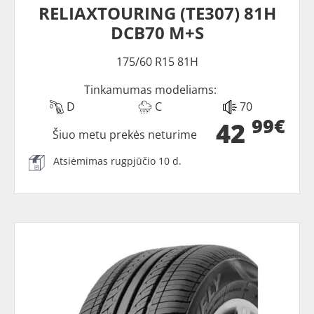
RELIAXTOURING (TE307) 81H
DCB70 M+S
175/60 R15 81H
Tinkamumas modeliams:
D
C
70
99€
42
Šiuo metu prekės neturime
Atsiėmimas rugpjūčio 10 d.