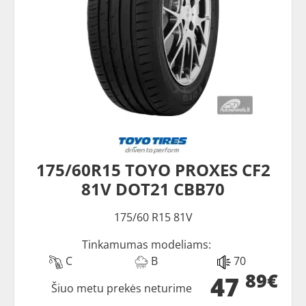
175/60R15 TOYO PROXES CF2
81V DOT21 CBB70
175/60 R15 81V
Tinkamumas modeliams:
C
B
70
89€
47
Šiuo metu prekės neturime