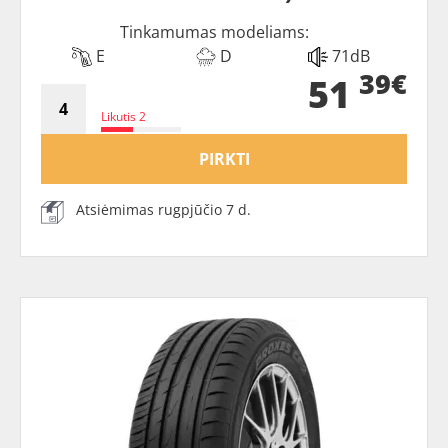
Tinkamumas modeliams:
E
D
71dB
39€
51
Likutis 2
PIRKTI
Atsiėmimas rugpjūčio 7 d.