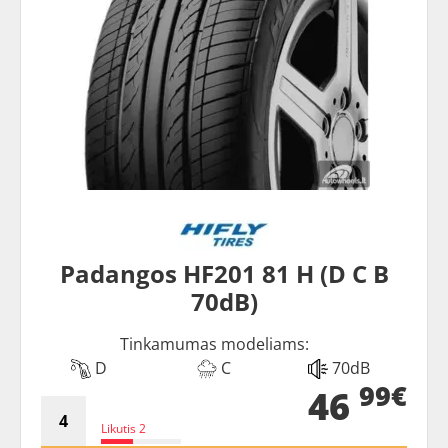
Padangos HF201 81 H (D C B
70dB)
Tinkamumas modeliams:
D
C
70dB
99€
46
Likutis 2