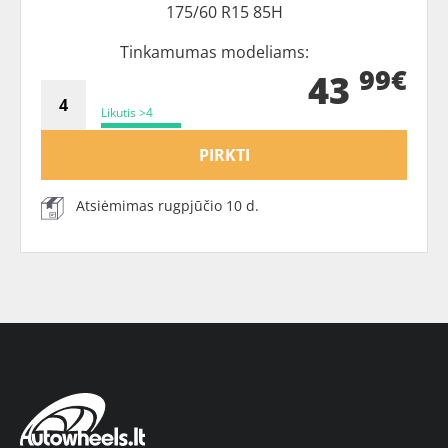
175/60 R15 85H
Tinkamumas modeliams:
99€
43
Likutis >4
PIRKTI
Atsiėmimas rugpjūčio 10 d.