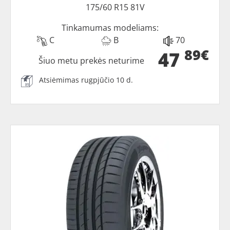
175/60 R15 81V
Tinkamumas modeliams:
C
B
70
89€
47
Šiuo metu prekės neturime
Atsiėmimas rugpjūčio 10 d.