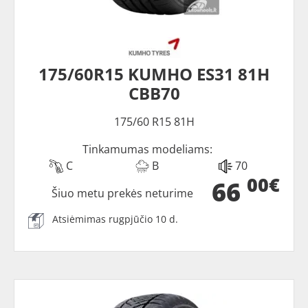
175/60R15 KUMHO ES31 81H
CBB70
175/60 R15 81H
Tinkamumas modeliams:
C
B
70
00€
66
Šiuo metu prekės neturime
Atsiėmimas rugpjūčio 10 d.