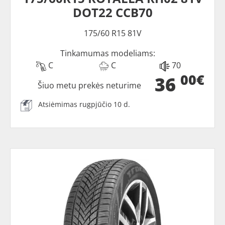
DOT22 CCB70
175/60 R15 81V
Tinkamumas modeliams:
C
C
70
00€
36
Šiuo metu prekės neturime
Atsiėmimas rugpjūčio 10 d.