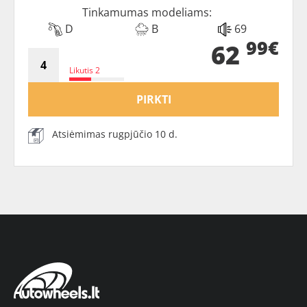
Tinkamumas modeliams:
D
B
69
99€
62
Likutis 2
PIRKTI
Atsiėmimas rugpjūčio 10 d.