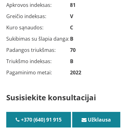
Apkrovos indeksas:
81
Greičio indeksas:
V
Kuro sąnaudos:
C
Sukibimas su šlapia danga:
B
Padangos triukšmas:
70
Triukšmo indeksas:
B
Pagaminimo metai:
2022
Susisiekite konsultacijai
+370 (640) 91 915
Užklausa