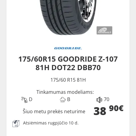
175/60R15 GOODRIDE Z-107
81H DOT22 DBB70
175/60 R15 81H
Tinkamumas modeliams:
D
B
70
90€
38
Šiuo metu prekės neturime
Atsiėmimas rugpjūčio 10 d.