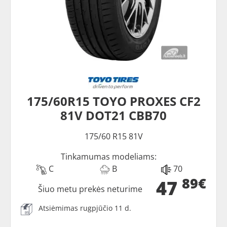
175/60R15 TOYO PROXES CF2
81V DOT21 CBB70
175/60 R15 81V
Tinkamumas modeliams:
C
B
70
89€
47
Šiuo metu prekės neturime
Atsiėmimas rugpjūčio 11 d.