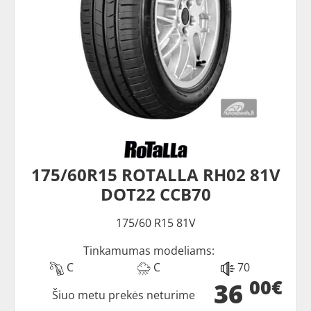
175/60R15 ROTALLA RH02 81V
DOT22 CCB70
175/60 R15 81V
Tinkamumas modeliams:
C
C
70
00€
36
Šiuo metu prekės neturime