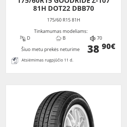
175/60R15 GOODRIDE Z-107
81H DOT22 DBB70
175/60 R15 81H
Tinkamumas modeliams:
D
B
70
90€
38
Šiuo metu prekės neturime
Atsiėmimas rugpjūčio 11 d.