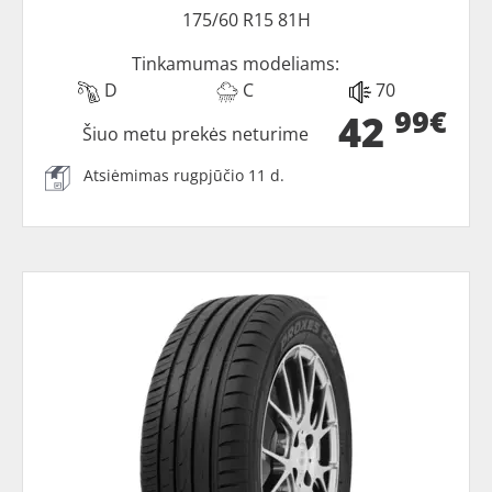
175/60 R15 81H
Tinkamumas modeliams:
D
C
70
99€
42
Šiuo metu prekės neturime
Atsiėmimas rugpjūčio 11 d.