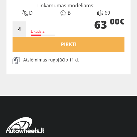
Tinkamumas modeliams:
D
B
69
00€
63
Likutis 2
PIRKTI
Atsiėmimas rugpjūčio 11 d.