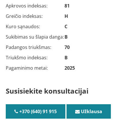
Apkrovos indeksas:
81
Greičio indeksas:
H
Kuro sąnaudos:
C
Sukibimas su šlapia danga:
B
Padangos triukšmas:
70
Triukšmo indeksas:
B
Pagaminimo metai:
2025
Susisiekite konsultacijai
+370 (640) 91 915
Užklausa