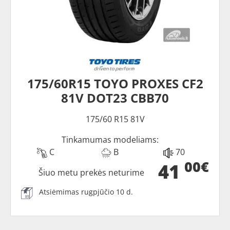
175/60R15 TOYO PROXES CF2
81V DOT23 CBB70
175/60 R15 81V
Tinkamumas modeliams:
C
B
70
00€
41
Šiuo metu prekės neturime
Atsiėmimas rugpjūčio 10 d.