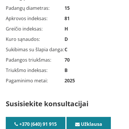
Padangų diametras:
15
Apkrovos indeksas:
81
Greičio indeksas:
H
Kuro sąnaudos:
D
Sukibimas su šlapia danga:
C
Padangos triukšmas:
70
Triukšmo indeksas:
B
Pagaminimo metai:
2025
Susisiekite konsultacijai
+370 (640) 91 915
Užklausa