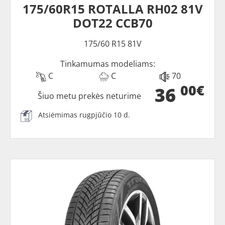
175/60R15 ROTALLA RH02 81V
DOT22 CCB70
175/60 R15 81V
Tinkamumas modeliams:
C
C
70
00€
36
Šiuo metu prekės neturime
Atsiėmimas rugpjūčio 10 d.