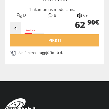
Tinkamumas modeliams:
D
B
69
90€
62
Likutis 2
PIRKTI
Atsiėmimas rugpjūčio 10 d.