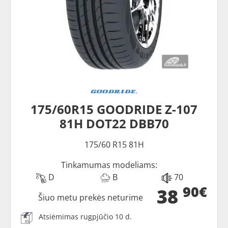
175/60R15 GOODRIDE Z-107
81H DOT22 DBB70
175/60 R15 81H
Tinkamumas modeliams:
D
B
70
90€
38
Šiuo metu prekės neturime
Atsiėmimas rugpjūčio 10 d.