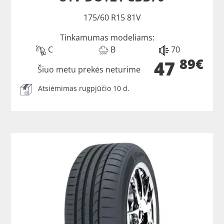
175/60 R15 81V
Tinkamumas modeliams:
C
B
70
89€
47
Šiuo metu prekės neturime
Atsiėmimas rugpjūčio 10 d.