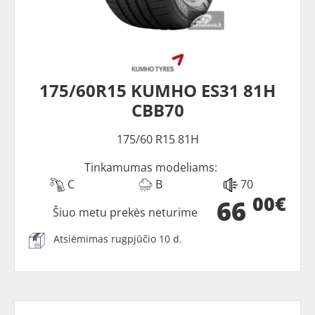
175/60R15 KUMHO ES31 81H
CBB70
175/60 R15 81H
Tinkamumas modeliams:
C
B
70
00€
66
Šiuo metu prekės neturime
Atsiėmimas rugpjūčio 10 d.