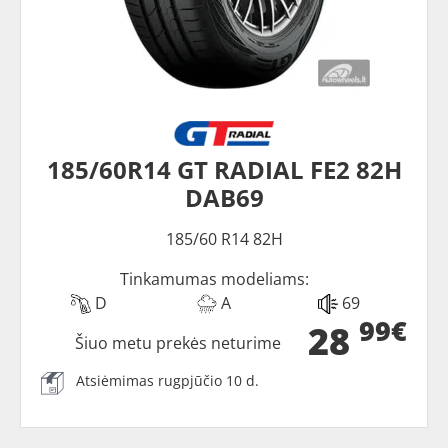
185/60R14 GT RADIAL FE2 82H
DAB69
185/60 R14 82H
Tinkamumas modeliams:
D
A
69
99€
28
Šiuo metu prekės neturime
Atsiėmimas rugpjūčio 10 d.