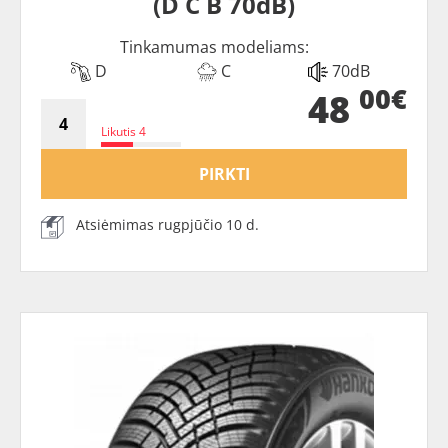
(D C B 70dB)
Tinkamumas modeliams:
D
C
70dB
00€
48
Likutis 4
PIRKTI
Atsiėmimas rugpjūčio 10 d.