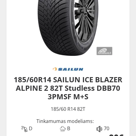
185/60R14 SAILUN ICE BLAZER
ALPINE 2 82T Studless DBB70
3PMSF M+S
185/60 R14 82T
Tinkamumas modeliams:
D
B
70