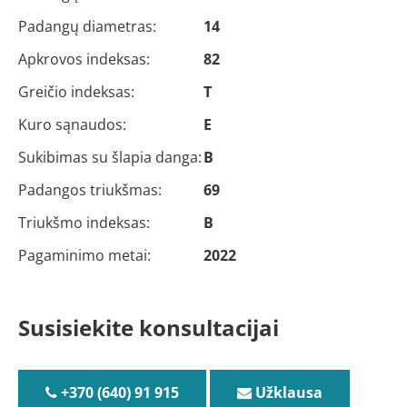
Padangų diametras:
14
Apkrovos indeksas:
82
Greičio indeksas:
T
Kuro sąnaudos:
E
Sukibimas su šlapia danga:
B
Padangos triukšmas:
69
Triukšmo indeksas:
B
Pagaminimo metai:
2022
Susisiekite konsultacijai
+370 (640) 91 915
Užklausa