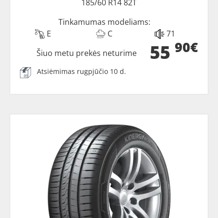
185/60 R14 82T
Tinkamumas modeliams:
E
C
71
90€
55
Šiuo metu prekės neturime
Atsiėmimas rugpjūčio 10 d.