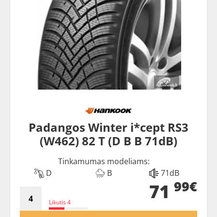
Padangos Winter i*cept RS3
(W462) 82 T (D B B 71dB)
Tinkamumas modeliams:
D
B
71dB
99€
71
Likutis 4