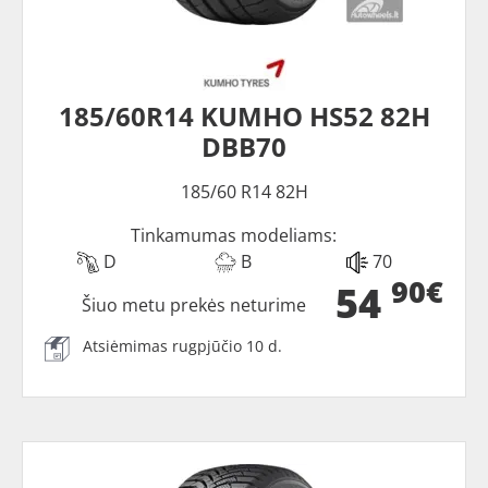
185/60R14 KUMHO HS52 82H
DBB70
185/60 R14 82H
Tinkamumas modeliams:
D
B
70
90€
54
Šiuo metu prekės neturime
Atsiėmimas rugpjūčio 10 d.