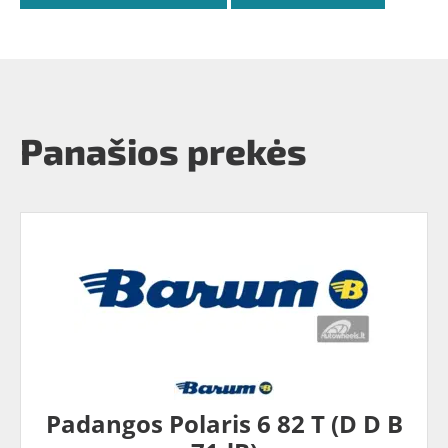
Panašios prekės
Padangos Polaris 6 82 T (D D B