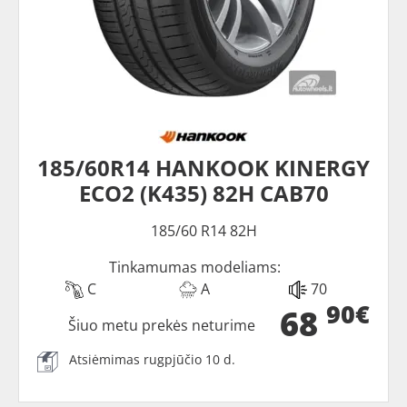
185/60R14 HANKOOK KINERGY
ECO2 (K435) 82H CAB70
185/60 R14 82H
Tinkamumas modeliams:
C
A
70
90€
68
Šiuo metu prekės neturime
Atsiėmimas rugpjūčio 10 d.