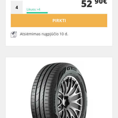
90€
52
Likutis >4
PIRKTI
Atsiėmimas rugpjūčio 10 d.