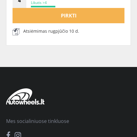
Likutis >4
PIRKTI
Atsiėmimas rugpjūčio 10 d.
Mes socialiniuose tinkluose