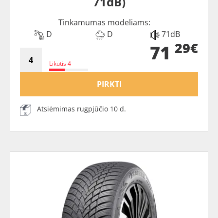
71dB)
Tinkamumas modeliams:
D
D
71dB
29€
71
Likutis 4
PIRKTI
Atsiėmimas rugpjūčio 10 d.