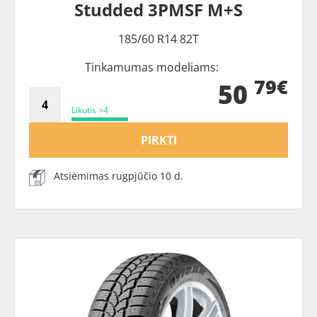
Studded 3PMSF M+S
185/60 R14 82T
Tinkamumas modeliams:
79€
50
Likutis >4
PIRKTI
Atsiėmimas rugpjūčio 10 d.