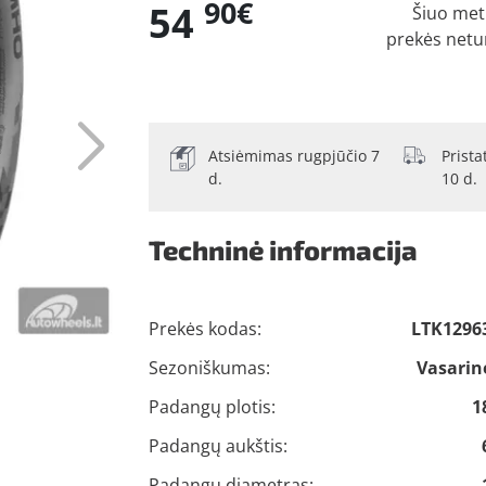
90€
54
Šiuo me
prekės netu
Atsiėmimas rugpjūčio 7
Prist
d.
10 d.
Techninė informacija
Prekės kodas:
LTK1296
Sezoniškumas:
Vasarin
Padangų plotis:
1
Padangų aukštis:
Padangų diametras: