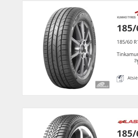
185
185/60 R
Tinkamu
Atsi
185/