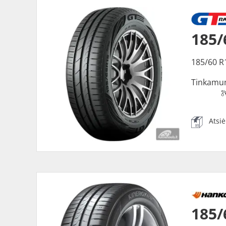
185/
185/60 R
Tinkamu
Atsi
185