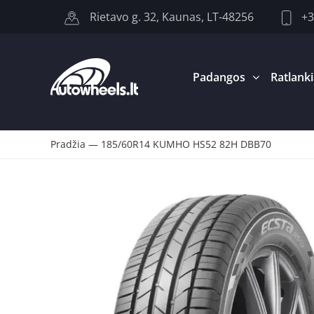
+3
Rietavo g. 32, Kaunas, LT-48256
Padangos
Ratlanki
Pradžia
—
185/60R14 KUMHO HS52 82H DBB70