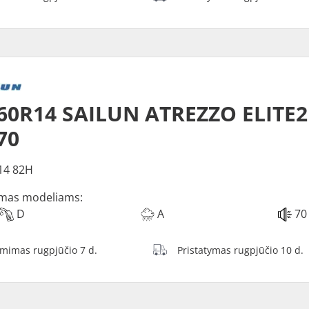
60R14 SAILUN ATREZZO ELITE2
70
14 82H
mas modeliams:
D
A
70
ėmimas rugpjūčio 7 d.
Pristatymas rugpjūčio 10 d.