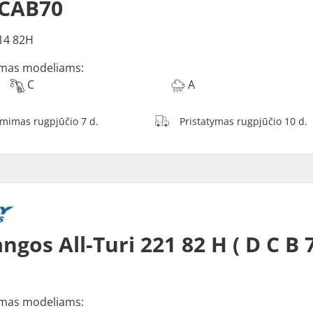
 CAB70
14 82H
mas modeliams:
C
A
ėmimas rugpjūčio 7 d.
Pristatymas rugpjūčio 10 d.
ngos All-Turi 221 82 H ( D C B
mas modeliams: