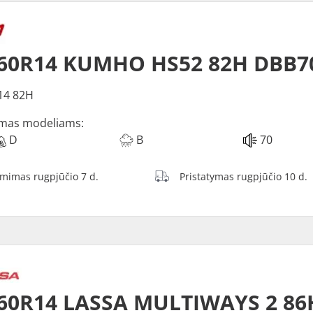
/60R14 KUMHO HS52 82H DBB7
14 82H
mas modeliams:
D
B
70
ėmimas rugpjūčio 7 d.
Pristatymas rugpjūčio 10 d.
60R14 LASSA MULTIWAYS 2 86