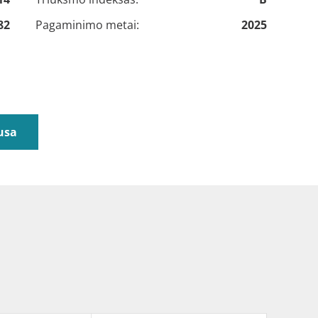
82
Pagaminimo metai:
2025
usa