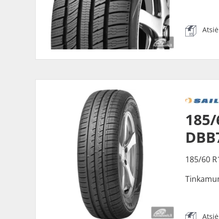
Atsi
185/
DBB
185/60 R
Tinkamu
Atsi