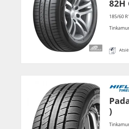
82H
185/60 R
Tinkamu
Atsi
Pada
)
Tinkamu