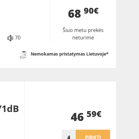
90€
68
Šiuo metu prekės
70
neturime
Nemokamas pristatymas Lietuvoje*
 71dB
59€
46
PIRKTI