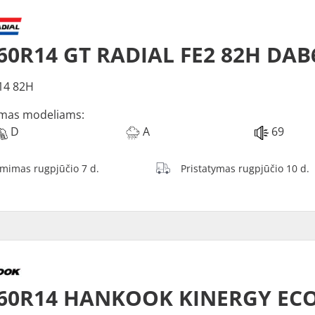
60R14 GT RADIAL FE2 82H DAB
14 82H
mas modeliams:
D
A
69
ėmimas rugpjūčio 7 d.
Pristatymas rugpjūčio 10 d.
/60R14 HANKOOK KINERGY ECO