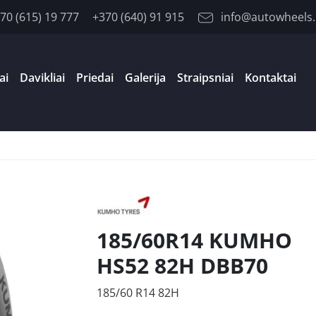
70 (615) 19 777
+370 (640) 91 915
info@autowheels.
ai
Davikliai
Priedai
Galerija
Straipsniai
Kontaktai
185/60R14 KUMHO
HS52 82H DBB70
185/60 R14 82H