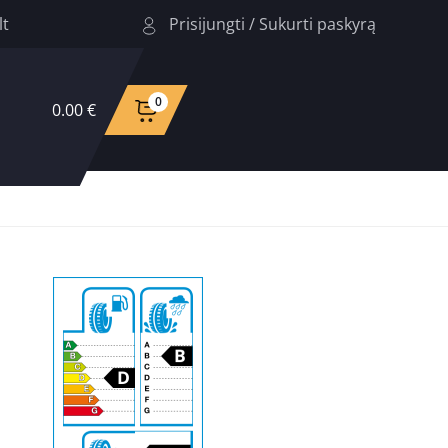
Prisijungti
/
Sukurti paskyrą
lt
0
0.00 €