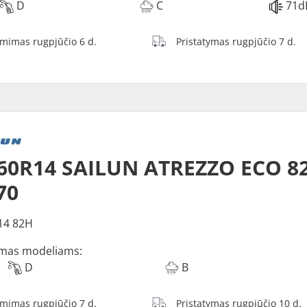
D
C
71d
ėmimas rugpjūčio 6 d.
Pristatymas rugpjūčio 7 d.
60R14 SAILUN ATREZZO ECO 8
70
14 82H
mas modeliams:
D
B
ėmimas rugpjūčio 7 d.
Pristatymas rugpjūčio 10 d.