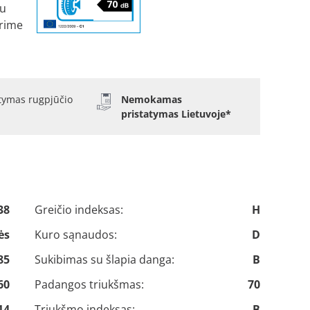
tu
rime
atymas rugpjūčio
Nemokamas
pristatymas Lietuvoje*
38
Greičio indeksas:
H
ės
Kuro sąnaudos:
D
85
Sukibimas su šlapia danga:
B
60
Padangos triukšmas:
70
14
Triukšmo indeksas:
B