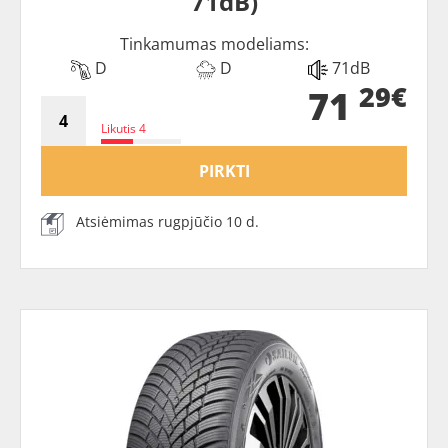
71dB)
Tinkamumas modeliams:
D
D
71dB
29€
71
Likutis 4
PIRKTI
Atsiėmimas rugpjūčio 10 d.