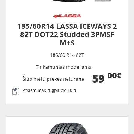
185/60R14 LASSA ICEWAYS 2
82T DOT22 Studded 3PMSF
M+S
185/60 R14 82T
Tinkamumas modeliams:
00€
59
Šiuo metu prekės neturime
Atsiėmimas rugpjūčio 10 d.