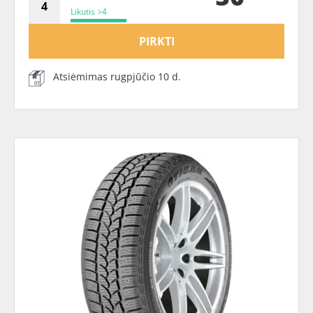
Likutis >4
PIRKTI
Atsiėmimas rugpjūčio 10 d.