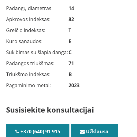
Padangų diametras:
14
Apkrovos indeksas:
82
Greičio indeksas:
T
Kuro sąnaudos:
E
Sukibimas su šlapia danga:
C
Padangos triukšmas:
71
Triukšmo indeksas:
B
Pagaminimo metai:
2023
Susisiekite konsultacijai
+370 (640) 91 915
Užklausa