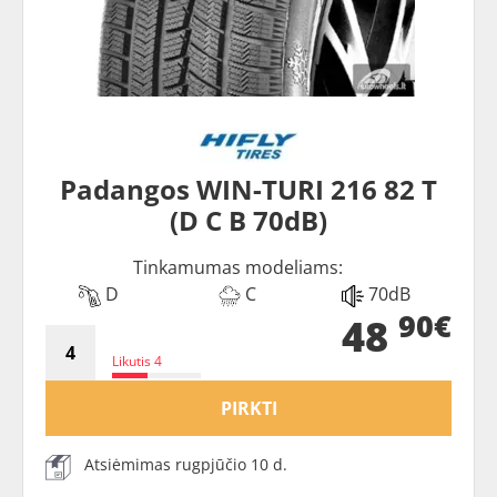
Padangos WIN-TURI 216 82 T
(D C B 70dB)
Tinkamumas modeliams:
D
C
70dB
90€
48
Likutis 4
PIRKTI
Atsiėmimas rugpjūčio 10 d.