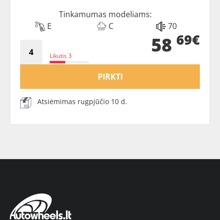
Tinkamumas modeliams:
E
C
70
69€
58
Likutis 3
PIRKTI
Atsiėmimas rugpjūčio 10 d.