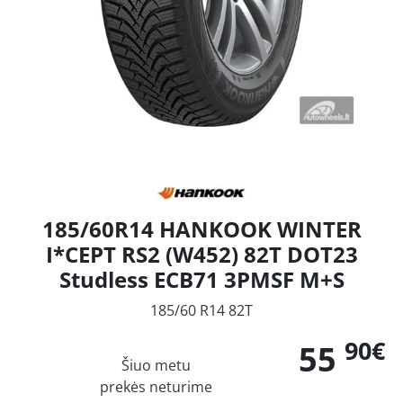
185/60R14 HANKOOK WINTER
I*CEPT RS2 (W452) 82T DOT23
Studless ECB71 3PMSF M+S
185/60 R14 82T
90€
55
Šiuo metu
prekės neturime