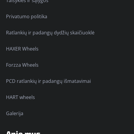
Taisyklės ir sąlygos
Privatumo politika
Ratlankių ir padangų dydžių skaičiuoklė
HAXER Wheels
Forzza Wheels
PCD ratlankių ir padangų išmatavimai
HART wheels
Galerija
Apie mus