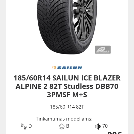
185/60R14 SAILUN ICE BLAZER
ALPINE 2 82T Studless DBB70
3PMSF M+S
185/60 R14 82T
Tinkamumas modeliams:
D
B
70