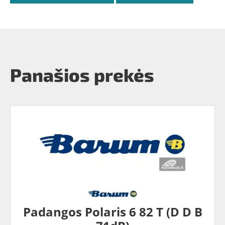
Panašios prekės
Padangos Polaris 6 82 T (D D B