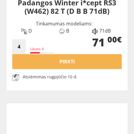
Padangos Winter i*cept RS3
(W462) 82 T (D B B 71dB)
Tinkamumas modeliams:
D
B
71dB
00€
71
Likutis 4
PIRKTI
Atsiėmimas rugpjūčio 10 d.