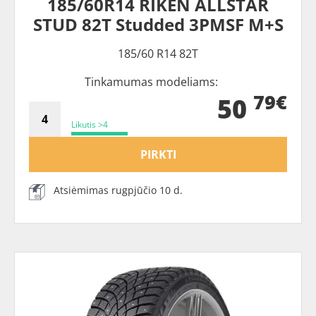
185/60R14 RIKEN ALLSTAR
STUD 82T Studded 3PMSF M+S
185/60 R14 82T
Tinkamumas modeliams:
79€
50
Likutis >4
PIRKTI
Atsiėmimas rugpjūčio 10 d.