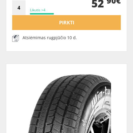
90€
52
Likutis >4
PIRKTI
Atsiėmimas rugpjūčio 10 d.