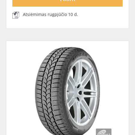
Atsiėmimas rugpjūčio 10 d.