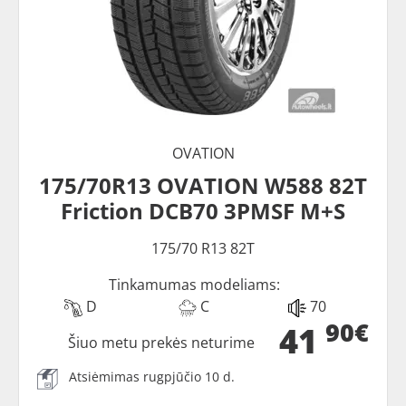
OVATION
175/70R13 OVATION W588 82T
Friction DCB70 3PMSF M+S
175/70 R13 82T
Tinkamumas modeliams:
D
C
70
90€
41
Šiuo metu prekės neturime
Atsiėmimas rugpjūčio 10 d.