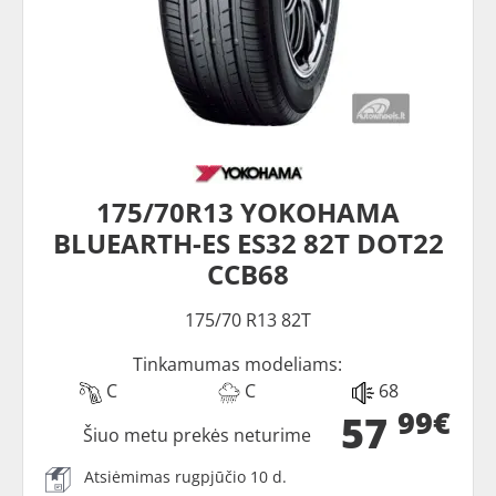
175/70R13 YOKOHAMA
BLUEARTH-ES ES32 82T DOT22
CCB68
175/70 R13 82T
Tinkamumas modeliams:
C
C
68
99€
57
Šiuo metu prekės neturime
Atsiėmimas rugpjūčio 10 d.