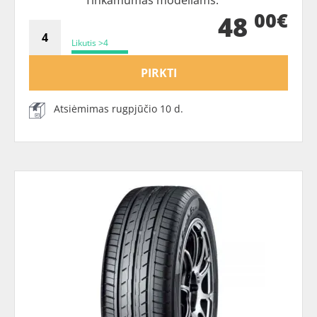
Tinkamumas modeliams:
00€
48
Likutis >4
PIRKTI
Atsiėmimas rugpjūčio 10 d.