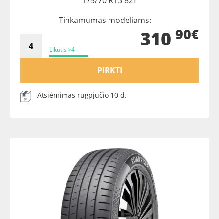
175/70 R13 82T
Tinkamumas modeliams:
90€
310
Likutis >4
PIRKTI
Atsiėmimas rugpjūčio 10 d.