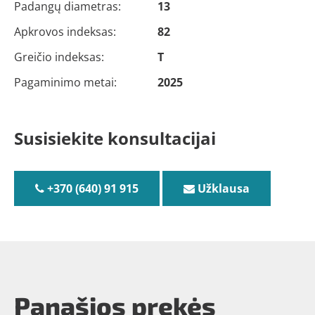
Padangų diametras:
13
Apkrovos indeksas:
82
Greičio indeksas:
T
Pagaminimo metai:
2025
Susisiekite konsultacijai
+370 (640) 91 915
Užklausa
Panašios prekės