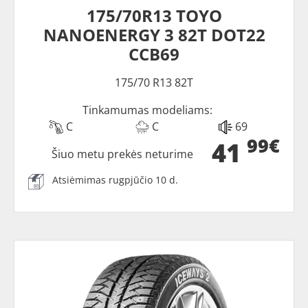
175/70R13 TOYO
NANOENERGY 3 82T DOT22
CCB69
175/70 R13 82T
Tinkamumas modeliams:
C
C
69
99€
41
Šiuo metu prekės neturime
Atsiėmimas rugpjūčio 10 d.