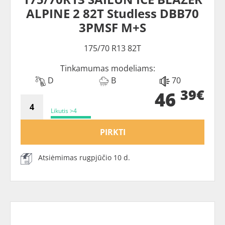
ALPINE 2 82T Studless DBB70
3PMSF M+S
175/70 R13 82T
Tinkamumas modeliams:
D
B
70
39€
46
Likutis >4
PIRKTI
Atsiėmimas rugpjūčio 10 d.