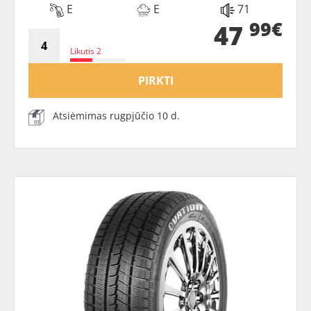
E
E
71
99€
47
Likutis 2
PIRKTI
Atsiėmimas rugpjūčio 10 d.