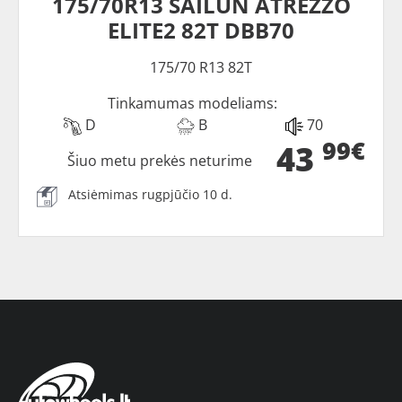
175/70R13 SAILUN ATREZZO
ELITE2 82T DBB70
175/70 R13 82T
Tinkamumas modeliams:
D
B
70
99€
43
Šiuo metu prekės neturime
Atsiėmimas rugpjūčio 10 d.