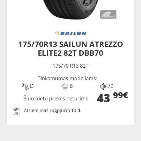
175/70R13 SAILUN ATREZZO
ELITE2 82T DBB70
175/70 R13 82T
Tinkamumas modeliams:
D
B
70
99€
43
Šiuo metu prekės neturime
Atsiėmimas rugpjūčio 10 d.