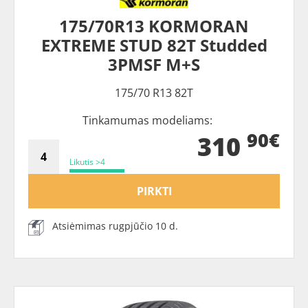
175/70R13 KORMORAN
EXTREME STUD 82T Studded
3PMSF M+S
175/70 R13 82T
Tinkamumas modeliams:
90€
310
Likutis >4
PIRKTI
Atsiėmimas rugpjūčio 10 d.