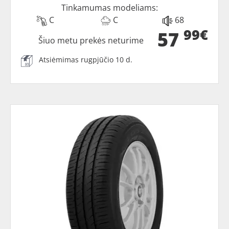
Tinkamumas modeliams:
C
C
68
99€
57
Šiuo metu prekės neturime
Atsiėmimas rugpjūčio 10 d.