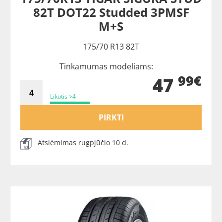
82T DOT22 Studded 3PMSF
M+S
175/70 R13 82T
Tinkamumas modeliams:
99€
47
Likutis >4
PIRKTI
Atsiėmimas rugpjūčio 10 d.