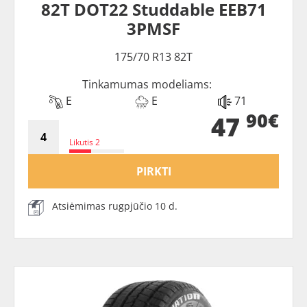
82T DOT22 Studdable EEB71
3PMSF
175/70 R13 82T
Tinkamumas modeliams:
E
E
71
90€
47
Likutis 2
PIRKTI
Atsiėmimas rugpjūčio 10 d.