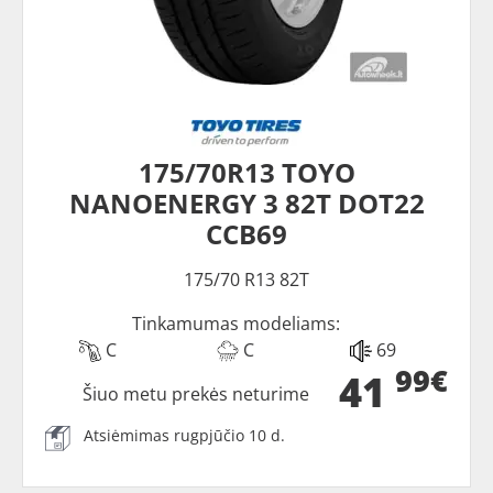
175/70R13 TOYO
NANOENERGY 3 82T DOT22
CCB69
175/70 R13 82T
Tinkamumas modeliams:
C
C
69
99€
41
Šiuo metu prekės neturime
Atsiėmimas rugpjūčio 10 d.