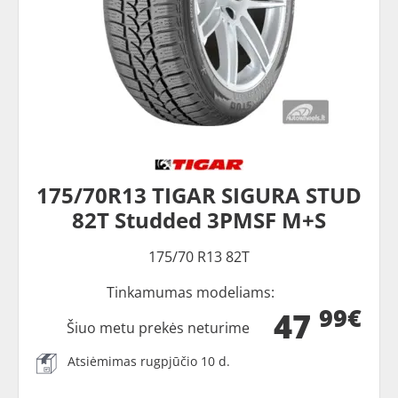
175/70R13 TIGAR SIGURA STUD
82T Studded 3PMSF M+S
175/70 R13 82T
Tinkamumas modeliams:
99€
47
Šiuo metu prekės neturime
Atsiėmimas rugpjūčio 10 d.