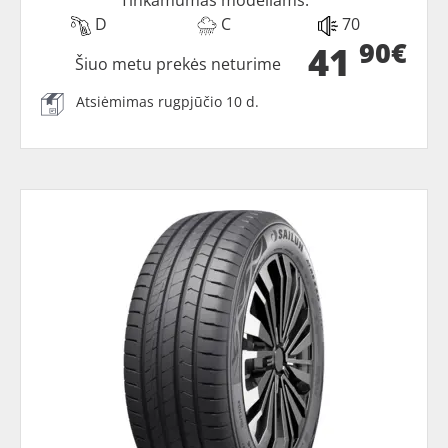
Tinkamumas modeliams:
D
C
70
90€
41
Šiuo metu prekės neturime
Atsiėmimas rugpjūčio 10 d.