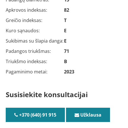
Apkrovos indeksas:
82
Greičio indeksas:
T
Kuro sąnaudos:
E
Sukibimas su šlapia danga:
E
Padangos triukšmas:
71
Triukšmo indeksas:
B
Pagaminimo metai:
2023
Susisiekite konsultacijai
+370 (640) 91 915
Užklausa