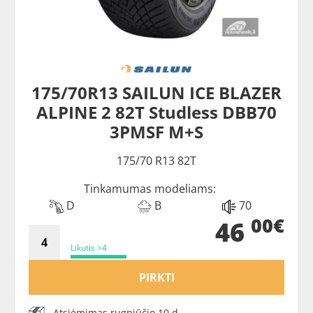
175/70R13 SAILUN ICE BLAZER
ALPINE 2 82T Studless DBB70
3PMSF M+S
175/70 R13 82T
Tinkamumas modeliams:
D
B
70
00€
46
Likutis >4
PIRKTI
Atsiėmimas rugpjūčio 10 d.