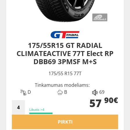
175/55R15 GT RADIAL
CLIMATEACTIVE 77T Elect RP
DBB69 3PMSF M+S
175/55 R15 77T
Tinkamumas modeliams:
D
B
69
90€
57
Likutis >4
PIRKTI