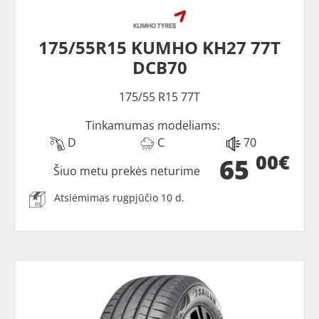
175/55R15 KUMHO KH27 77T
DCB70
175/55 R15 77T
Tinkamumas modeliams:
D
C
70
00€
65
Šiuo metu prekės neturime
Atsiėmimas rugpjūčio 10 d.