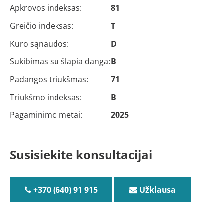
Apkrovos indeksas:
81
Greičio indeksas:
T
Kuro sąnaudos:
D
Sukibimas su šlapia danga:
B
Padangos triukšmas:
71
Triukšmo indeksas:
B
Pagaminimo metai:
2025
Susisiekite konsultacijai
+370 (640) 91 915
Užklausa