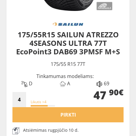
175/55R15 SAILUN ATREZZO
4SEASONS ULTRA 77T
EcoPoint3 DAB69 3PMSF M+S
175/55 R15 77T
Tinkamumas modeliams:
D
A
69
90€
47
Likutis >4
PIRKTI
Atsiėmimas rugpjūčio 10 d.