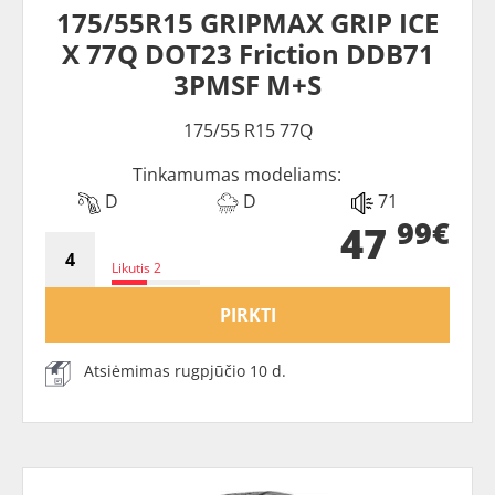
175/55R15 GRIPMAX GRIP ICE
X 77Q DOT23 Friction DDB71
3PMSF M+S
175/55 R15 77Q
Tinkamumas modeliams:
D
D
71
99€
47
Likutis 2
PIRKTI
Atsiėmimas rugpjūčio 10 d.