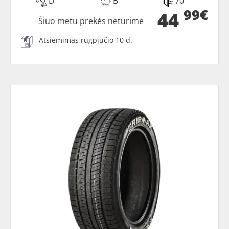
D
B
70
99€
44
Šiuo metu prekės neturime
Atsiėmimas rugpjūčio 10 d.