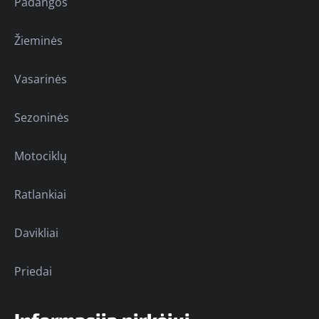
Padangos
Žieminės
Vasarinės
Sezoninės
Motociklų
Ratlankiai
Davikliai
Priedai