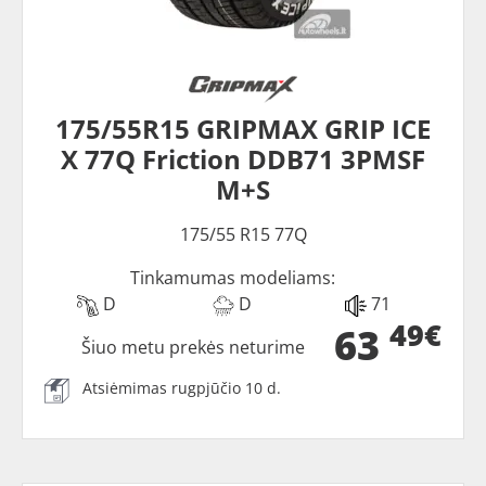
175/55R15 GRIPMAX GRIP ICE
X 77Q Friction DDB71 3PMSF
M+S
175/55 R15 77Q
Tinkamumas modeliams:
D
D
71
49€
63
Šiuo metu prekės neturime
Atsiėmimas rugpjūčio 10 d.