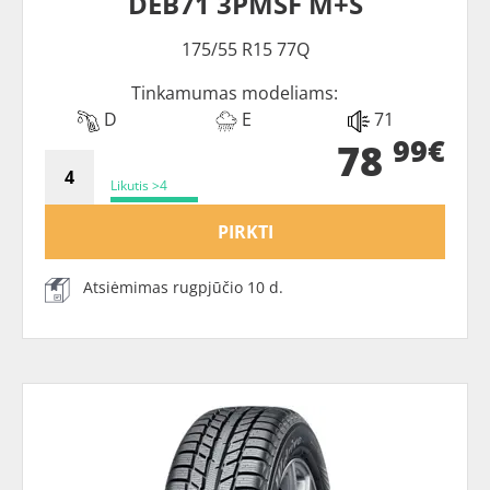
DEB71 3PMSF M+S
175/55 R15 77Q
Tinkamumas modeliams:
D
E
71
99€
78
Likutis >4
PIRKTI
Atsiėmimas rugpjūčio 10 d.