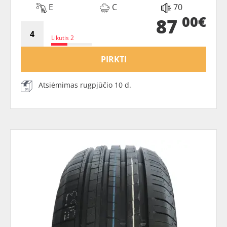
E
C
70
00€
87
Likutis 2
PIRKTI
Atsiėmimas rugpjūčio 10 d.