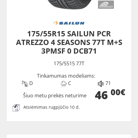
175/55R15 SAILUN PCR
ATREZZO 4 SEASONS 77T M+S
3PMSF 0 DCB71
175/5515 77T
Tinkamumas modeliams:
D
C
71
00€
46
Šiuo metu prekės neturime
Atsiėmimas rugpjūčio 10 d.