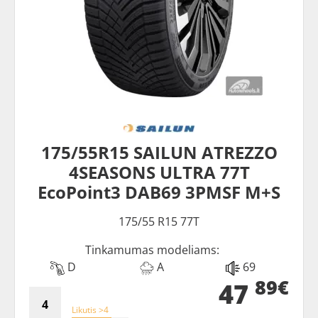
175/55R15 SAILUN ATREZZO
4SEASONS ULTRA 77T
EcoPoint3 DAB69 3PMSF M+S
175/55 R15 77T
Tinkamumas modeliams:
D
A
69
89€
47
Likutis >4