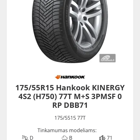
175/55R15 Hankook KINERGY
4S2 (H750) 77T M+S 3PMSF 0
RP DBB71
175/5515 77T
Tinkamumas modeliams:
D
B
71