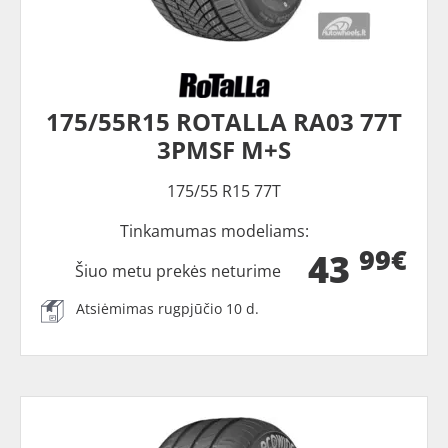
175/55R15 ROTALLA RA03 77T
3PMSF M+S
175/55 R15 77T
Tinkamumas modeliams:
99€
43
Šiuo metu prekės neturime
Atsiėmimas rugpjūčio 10 d.