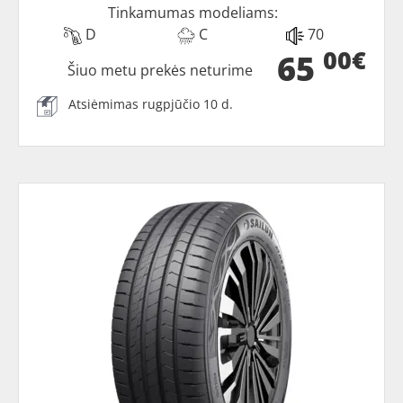
Tinkamumas modeliams:
D
C
70
00€
65
Šiuo metu prekės neturime
Atsiėmimas rugpjūčio 10 d.