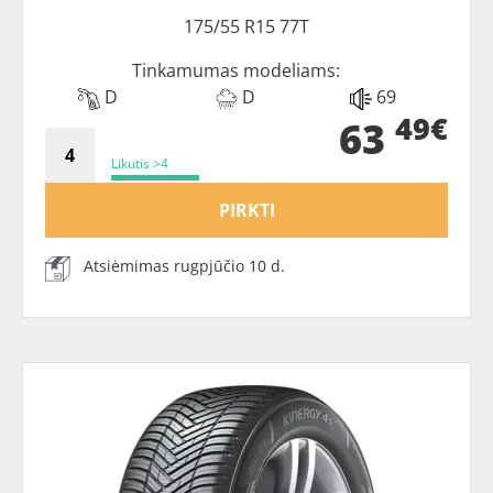
175/55 R15 77T
Tinkamumas modeliams:
D
D
69
49€
63
Likutis >4
PIRKTI
Atsiėmimas rugpjūčio 10 d.