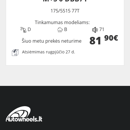
175/5515 77T
Tinkamumas modeliams:
D
B
71
90€
81
Šiuo metu prekės neturime
Atsiėmimas rugpjūčio 27 d.