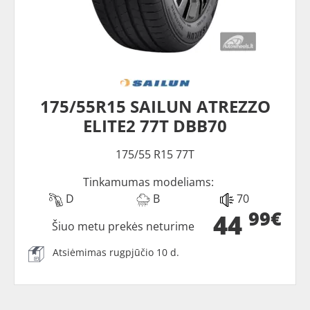
175/55R15 SAILUN ATREZZO
ELITE2 77T DBB70
175/55 R15 77T
Tinkamumas modeliams:
D
B
70
99€
44
Šiuo metu prekės neturime
Atsiėmimas rugpjūčio 10 d.