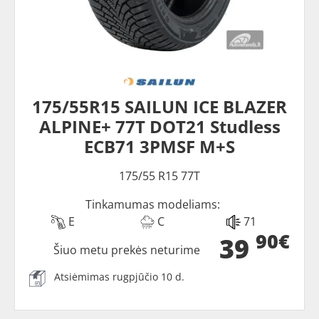
175/55R15 SAILUN ICE BLAZER
ALPINE+ 77T DOT21 Studless
ECB71 3PMSF M+S
175/55 R15 77T
Tinkamumas modeliams:
E
C
71
90€
39
Šiuo metu prekės neturime
Atsiėmimas rugpjūčio 10 d.