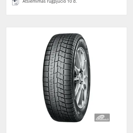
Atsiėmimas rugpjūčio 10 d.