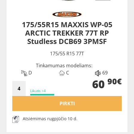
175/55R15 MAXXIS WP-05
ARCTIC TREKKER 77T RP
Studless DCB69 3PMSF
175/55 R15 77T
Tinkamumas modeliams:
D
C
69
90€
60
Likutis >4
PIRKTI
Atsiėmimas rugpjūčio 10 d.