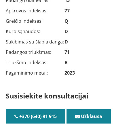
Padangų diametras:
15
Apkrovos indeksas:
77
Greičio indeksas:
Q
Kuro sąnaudos:
D
Sukibimas su šlapia danga:
D
Padangos triukšmas:
71
Triukšmo indeksas:
B
Pagaminimo metai:
2023
Susisiekite konsultacijai
+370 (640) 91 915
Užklausa