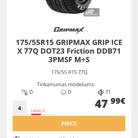
175/55R15 GRIPMAX GRIP ICE
X 77Q DOT23 Friction DDB71
3PMSF M+S
175/55 R15 77Q
Tinkamumas modeliams:
D
D
71
99€
47
Likutis 2
PIRKTI