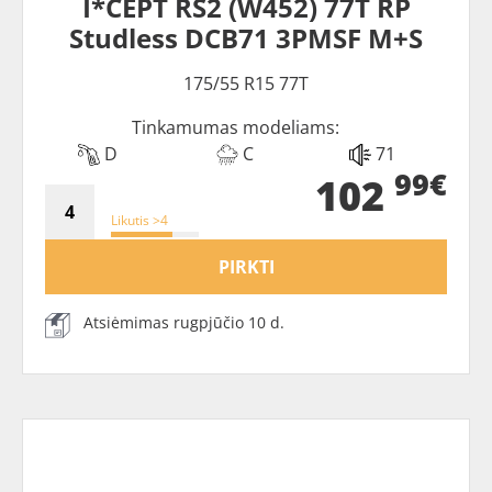
I*CEPT RS2 (W452) 77T RP
Studless DCB71 3PMSF M+S
175/55 R15 77T
Tinkamumas modeliams:
D
C
71
99€
102
Likutis >4
PIRKTI
Atsiėmimas rugpjūčio 10 d.