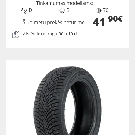
Tinkamumas modeliams:
D
B
70
90€
41
Šiuo metu prekės neturime
Atsiėmimas rugpjūčio 10 d.