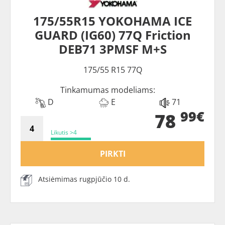
175/55R15 YOKOHAMA ICE
GUARD (IG60) 77Q Friction
DEB71 3PMSF M+S
175/55 R15 77Q
Tinkamumas modeliams:
D
E
71
99€
78
Likutis >4
PIRKTI
Atsiėmimas rugpjūčio 10 d.