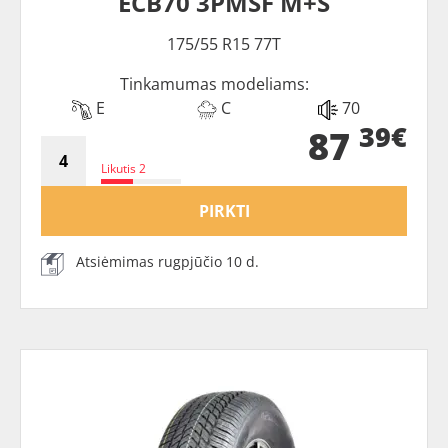
ECB70 3PMSF M+S
175/55 R15 77T
Tinkamumas modeliams:
E
C
70
39€
87
Likutis 2
PIRKTI
Atsiėmimas rugpjūčio 10 d.