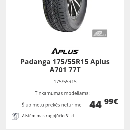
Padanga 175/55R15 Aplus
A701 77T
175/55R15
Tinkamumas modeliams:
99€
44
Šiuo metu prekės neturime
Atsiėmimas rugpjūčio 31 d.