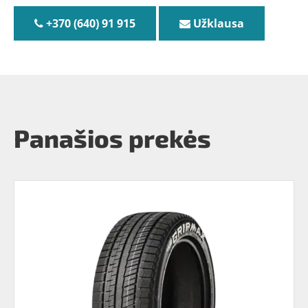
+370 (640) 91 915
Užklausa
Panašios prekės