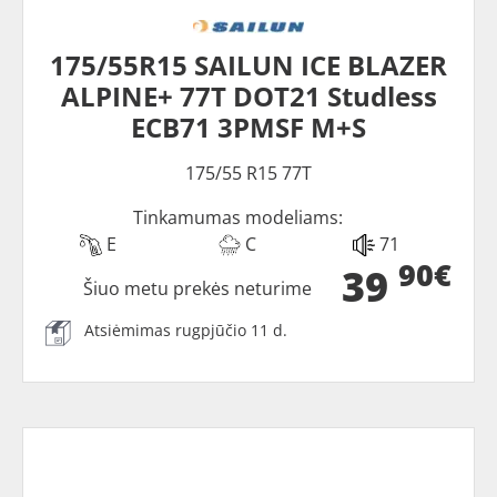
175/55R15 SAILUN ICE BLAZER
ALPINE+ 77T DOT21 Studless
ECB71 3PMSF M+S
175/55 R15 77T
Tinkamumas modeliams:
E
C
71
90€
39
Šiuo metu prekės neturime
Atsiėmimas rugpjūčio 11 d.