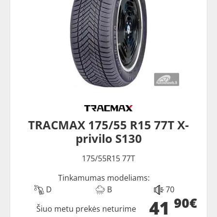
TRACMAX 175/55 R15 77T X-
privilo S130
175/55R15 77T
Tinkamumas modeliams:
D
B
70
90€
41
Šiuo metu prekės neturime