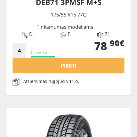
DEB71 3PMSF M+S
175/55 R15 77Q
Tinkamumas modeliams:
D
E
71
90€
78
Likutis >4
PIRKTI
Atsiėmimas rugpjūčio 11 d.