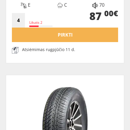
E
C
70
00€
87
Likutis 2
PIRKTI
Atsiėmimas rugpjūčio 11 d.