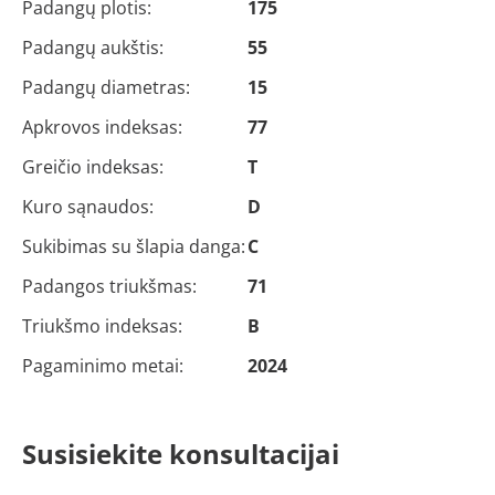
Padangų plotis:
175
Padangų aukštis:
55
Padangų diametras:
15
Apkrovos indeksas:
77
Greičio indeksas:
T
Kuro sąnaudos:
D
Sukibimas su šlapia danga:
C
Padangos triukšmas:
71
Triukšmo indeksas:
B
Pagaminimo metai:
2024
Susisiekite konsultacijai