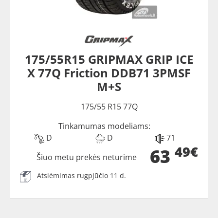
175/55R15 GRIPMAX GRIP ICE
X 77Q Friction DDB71 3PMSF
M+S
175/55 R15 77Q
Tinkamumas modeliams:
D
D
71
49€
63
Šiuo metu prekės neturime
Atsiėmimas rugpjūčio 11 d.