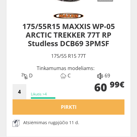
175/55R15 MAXXIS WP-05
ARCTIC TREKKER 77T RP
Studless DCB69 3PMSF
175/55 R15 77T
Tinkamumas modeliams:
D
C
69
99€
60
Likutis >4
PIRKTI
Atsiėmimas rugpjūčio 11 d.