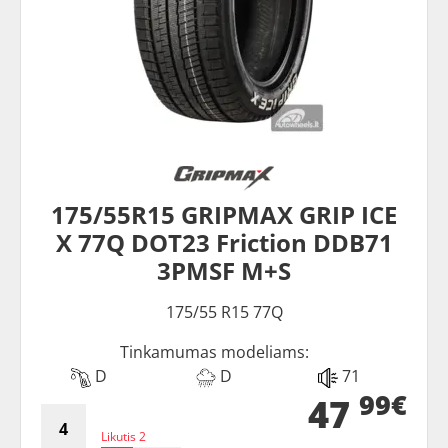
175/55R15 GRIPMAX GRIP ICE
X 77Q DOT23 Friction DDB71
3PMSF M+S
175/55 R15 77Q
Tinkamumas modeliams:
D
D
71
99€
47
Likutis 2