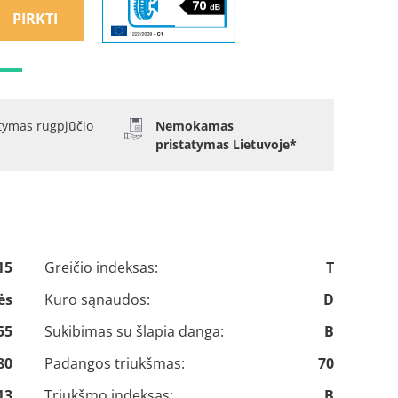
PIRKTI
atymas rugpjūčio
Nemokamas
pristatymas Lietuvoje*
15
Greičio indeksas:
T
ės
Kuro sąnaudos:
D
55
Sukibimas su šlapia danga:
B
80
Padangos triukšmas:
70
13
Triukšmo indeksas:
B