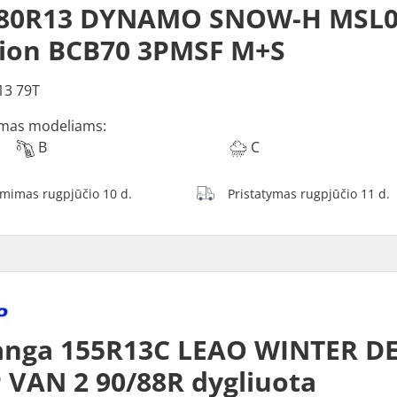
/80R13 DYNAMO SNOW-H MSL0
tion BCB70 3PMSF M+S
13 79T
mas modeliams:
B
C
ėmimas rugpjūčio 10 d.
Pristatymas rugpjūčio 11 d.
anga 155R13C LEAO WINTER D
 VAN 2 90/88R dygliuota