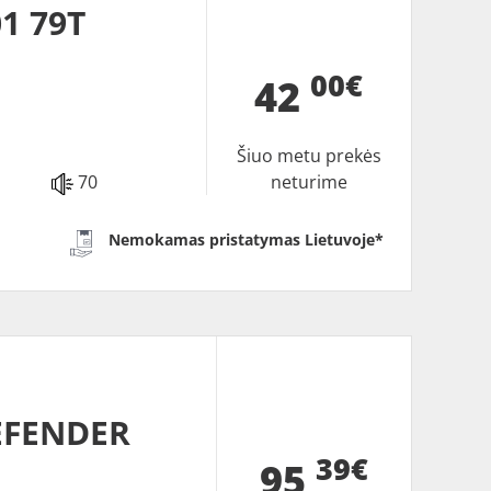
1 79T
00€
42
Šiuo metu prekės
70
neturime
Nemokamas pristatymas Lietuvoje*
EFENDER
39€
95