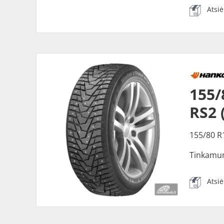
Atsi
155
RS2 
155/80 R
Tinkamu
Atsi