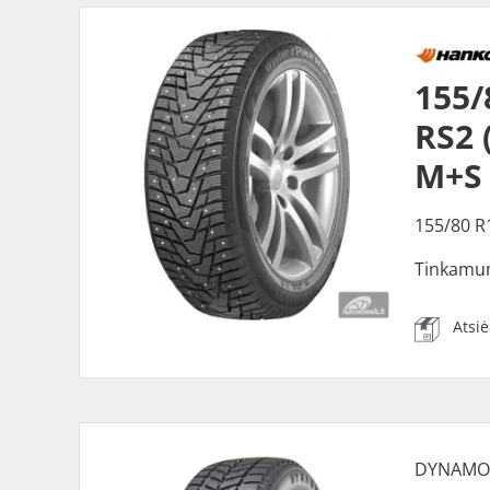
155
RS2 
M+S
155/80 R
Tinkamu
Atsi
DYNAM