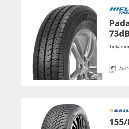
Pada
73dB
Tinkamu
Atsi
155/