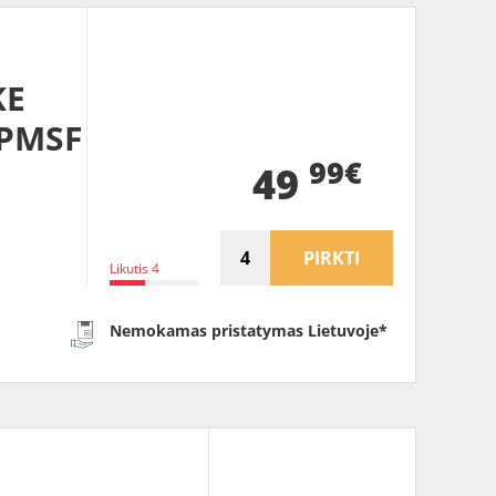
KE
3PMSF
99€
49
PIRKTI
Likutis 4
Nemokamas pristatymas Lietuvoje*