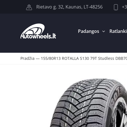
+3
Rietavo g. 32, Kaunas, LT-48256
Padangos
Ratlanki
Pradžia
—
155/80R13 ROTALLA S130 79T Studless DBB7