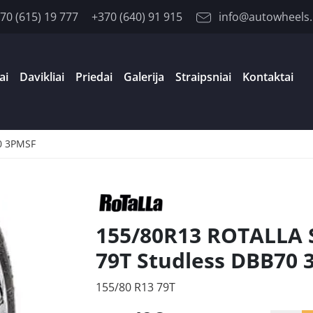
70 (615) 19 777
+370 (640) 91 915
info@autowheels.
ai
Davikliai
Priedai
Galerija
Straipsniai
Kontaktai
0 3PMSF
155/80R13 ROTALLA 
79T Studless DBB70
155/80 R13 79T