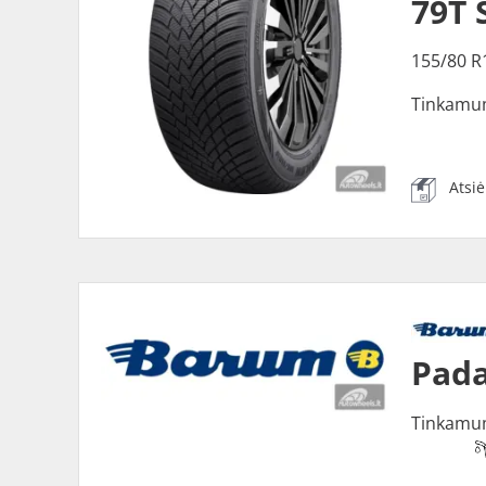
79T 
155/80 R
Tinkamu
Atsi
Pada
Tinkamu