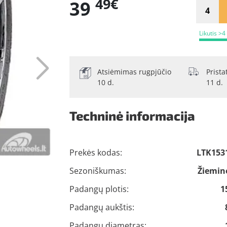
49€
39
Likutis >4
Atsiėmimas rugpjūčio
Prist
10 d.
11 d.
Techninė informacija
Prekės kodas:
LTK153
Sezoniškumas:
Žiemin
Padangų plotis:
1
Padangų aukštis:
Padangų diametras: