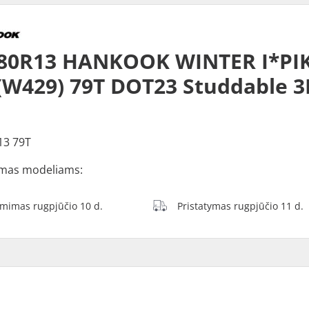
/80R13 HANKOOK WINTER I*PI
(W429) 79T DOT23 Studdable 
13 79T
mas modeliams:
ėmimas rugpjūčio 10 d.
Pristatymas rugpjūčio 11 d.
O