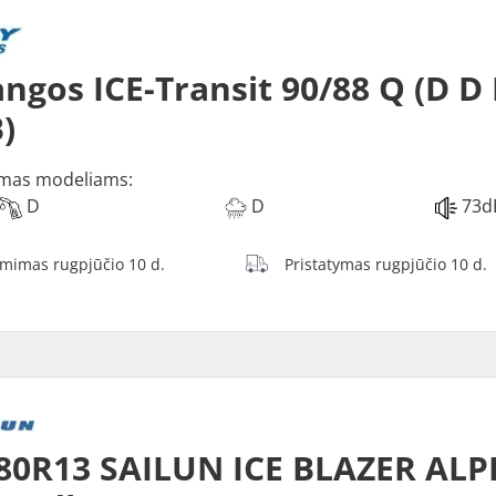
ngos ICE-Transit 90/88 Q (D D
)
mas modeliams:
D
D
73d
ėmimas rugpjūčio 10 d.
Pristatymas rugpjūčio 10 d.
80R13 SAILUN ICE BLAZER ALP