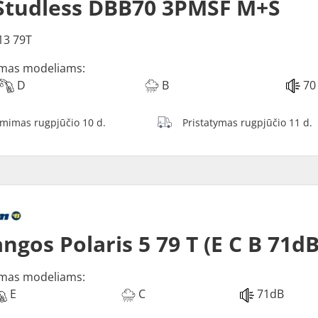
Studless DBB70 3PMSF M+S
13 79T
mas modeliams:
D
B
70
ėmimas rugpjūčio 10 d.
Pristatymas rugpjūčio 11 d.
ngos Polaris 5 79 T (E C B 71dB
mas modeliams:
E
C
71dB