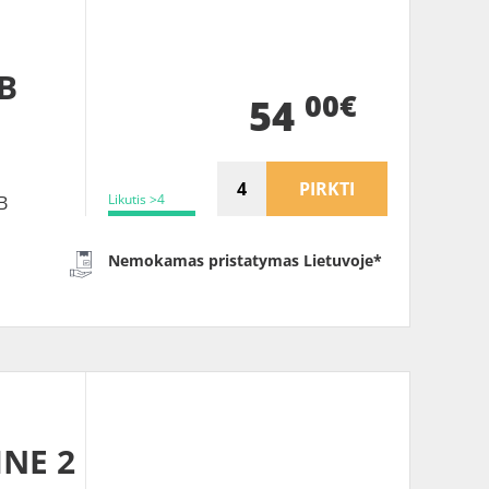
 B
00€
54
PIRKTI
Likutis >4
B
Nemokamas pristatymas Lietuvoje*
INE 2