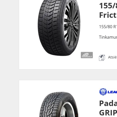
155
Fric
155/80 R
Tinkamu
Atsi
Pad
GRIP