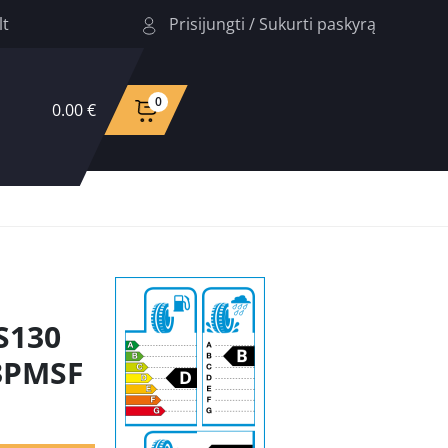
Prisijungti
/
Sukurti paskyrą
lt
0
0.00 €
S130
 3PMSF