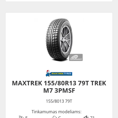
MAXTREK 155/80R13 79T TREK
M7 3PMSF
155/8013 79T
Tinkamumas modeliams:
E
C
71