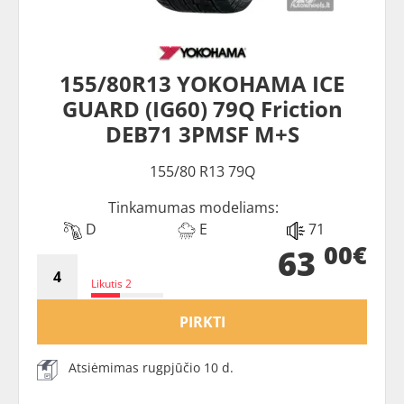
155/80R13 YOKOHAMA ICE
GUARD (IG60) 79Q Friction
DEB71 3PMSF M+S
155/80 R13 79Q
Tinkamumas modeliams:
D
E
71
00€
63
Likutis 2
PIRKTI
Atsiėmimas rugpjūčio 10 d.