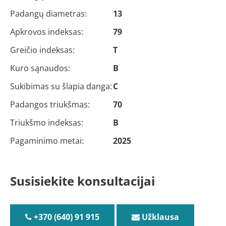
Padangų diametras:
13
Apkrovos indeksas:
79
Greičio indeksas:
T
Kuro sąnaudos:
B
Sukibimas su šlapia danga:
C
Padangos triukšmas:
70
Triukšmo indeksas:
B
Pagaminimo metai:
2025
Susisiekite konsultacijai
+370 (640) 91 915
Užklausa