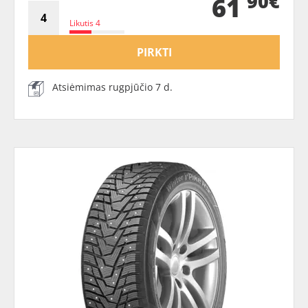
90€
61
Likutis 4
PIRKTI
Atsiėmimas rugpjūčio 7 d.