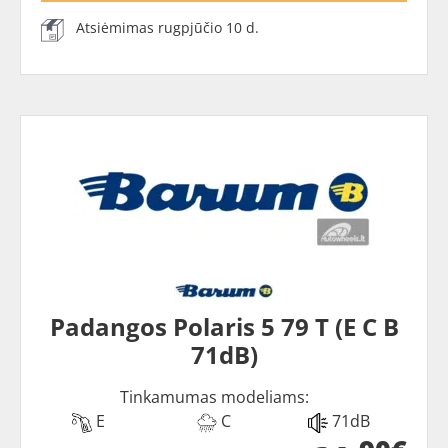
Atsiėmimas rugpjūčio 10 d.
Padangos Polaris 5 79 T (E C B
71dB)
Tinkamumas modeliams:
E
C
71dB