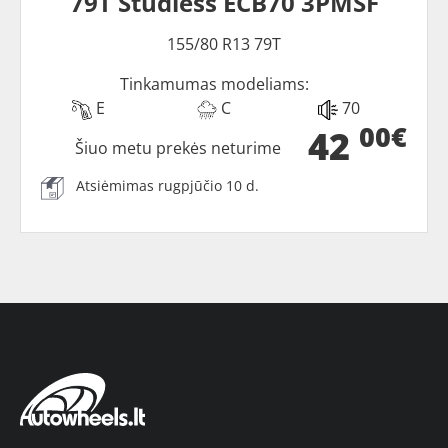
79T Studless ECB70 3PMSF
155/80 R13 79T
Tinkamumas modeliams:
E
C
70
00€
42
Šiuo metu prekės neturime
Atsiėmimas rugpjūčio 10 d.