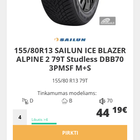
155/80R13 SAILUN ICE BLAZER
ALPINE 2 79T Studless DBB70
3PMSF M+S
155/80 R13 79T
Tinkamumas modeliams:
D
B
70
19€
44
Likutis >4
PIRKTI