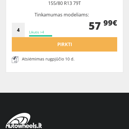
155/80 R13 79T
Tinkamumas modeliams:
99€
57
Likutis >4
PIRKTI
Atsiėmimas rugpjūčio 10 d.