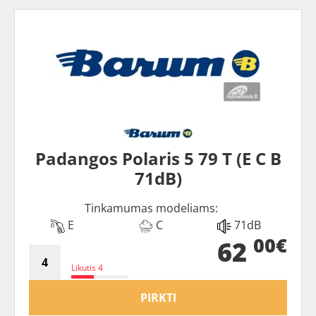
Padangos Polaris 5 79 T (E C B
71dB)
Tinkamumas modeliams:
E
C
71dB
00€
62
Likutis 4
PIRKTI