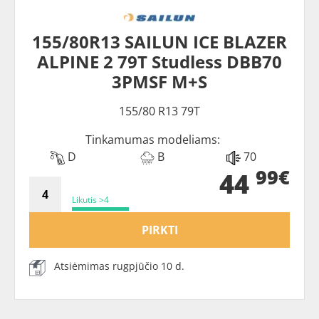
155/80R13 SAILUN ICE BLAZER
ALPINE 2 79T Studless DBB70
3PMSF M+S
155/80 R13 79T
Tinkamumas modeliams:
D
B
70
99€
44
Likutis >4
PIRKTI
Atsiėmimas rugpjūčio 10 d.