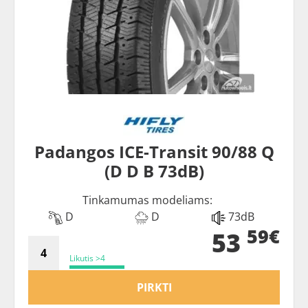
Padangos ICE-Transit 90/88 Q
(D D B 73dB)
Tinkamumas modeliams:
D
D
73dB
59€
53
Likutis >4
PIRKTI