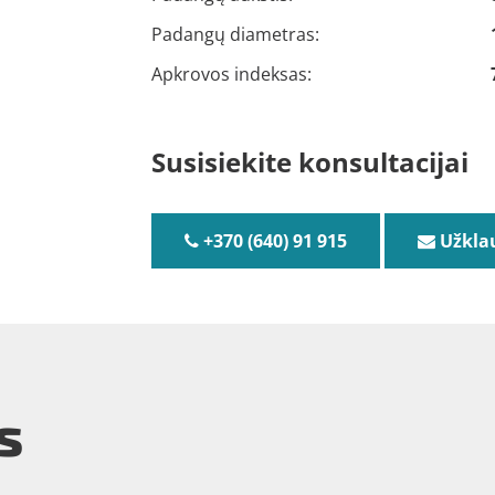
Padangų diametras:
Apkrovos indeksas:
Susisiekite konsultacijai
+370 (640) 91 915
Užkla
s