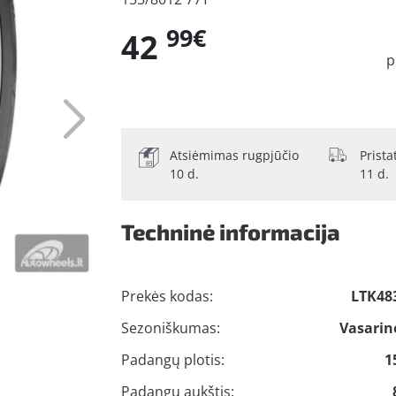
99€
42
p
Atsiėmimas rugpjūčio
Prist
10 d.
11 d.
Techninė informacija
Prekės kodas:
LTK48
Sezoniškumas:
Vasarin
Padangų plotis:
1
Padangų aukštis: