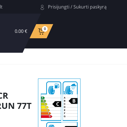
Prisijungti
/
Sukurti paskyrą
lt
0
0.00 €
CR
RUN 77T