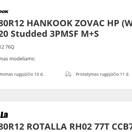
/80R12 HANKOOK ZOVAC HP (W
20 Studded 3PMSF M+S
12 76Q
mas modeliams:
ėmimas rugpjūčio 10 d.
Pristatymas rugpjūčio 11 d.
80R12 ROTALLA RH02 77T CCB