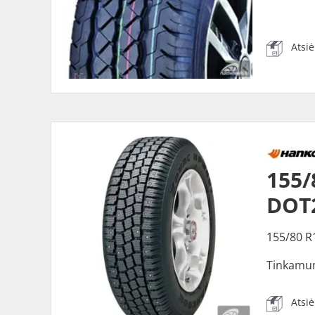
Atsi
155
DOT
155/80 R
Tinkamu
Atsi