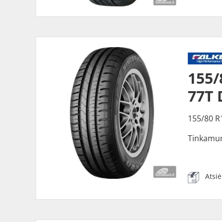
155
77T 
155/80 R
Tinkamu
Atsi