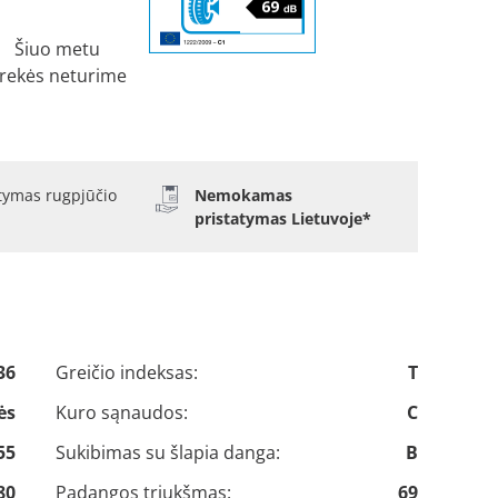
Šiuo metu
rekės neturime
atymas rugpjūčio
Nemokamas
pristatymas Lietuvoje*
36
Greičio indeksas:
T
ės
Kuro sąnaudos:
C
55
Sukibimas su šlapia danga:
B
80
Padangos triukšmas:
69