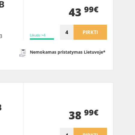
B
99€
43
PIRKTI
Likutis >4
B
Nemokamas pristatymas Lietuvoje*
B
99€
38