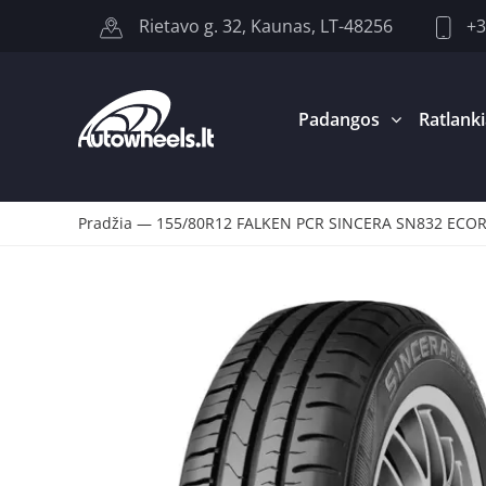
+3
Rietavo g. 32, Kaunas, LT-48256
Padangos
Ratlanki
Pradžia
—
155/80R12 FALKEN PCR SINCERA SN832 ECO