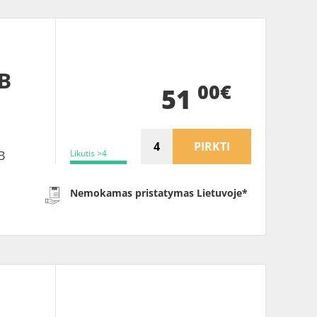
 B
00€
51
PIRKTI
Likutis >4
B
Nemokamas pristatymas Lietuvoje*