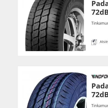
Pada
72dB
Tinkamu
Atsi
Pada
72dB
Tinkamu