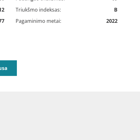
12
Triukšmo indeksas:
B
77
Pagaminimo metai:
2022
usa