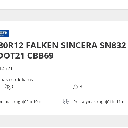
/80R12 FALKEN SINCERA SN83
DOT21 CBB69
12 77T
mas modeliams:
C
B
ėmimas rugpjūčio 10 d.
Pristatymas rugpjūčio 11 d.