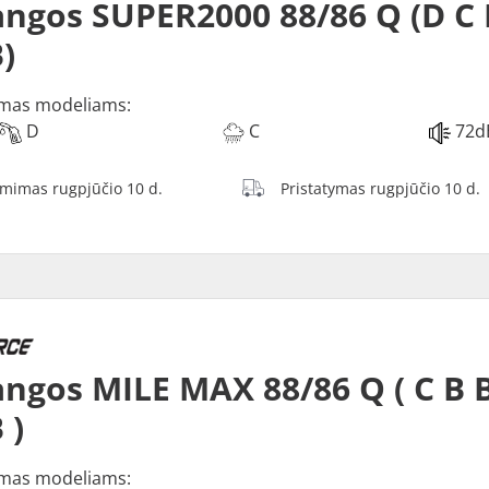
ngos SUPER2000 88/86 Q (D C 
)
mas modeliams:
D
C
72d
ėmimas rugpjūčio 10 d.
Pristatymas rugpjūčio 10 d.
ngos MILE MAX 88/86 Q ( C B 
 )
mas modeliams: