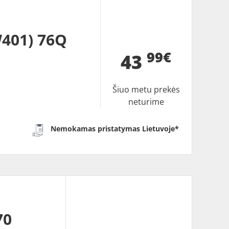
401) 76Q
99€
43
Šiuo metu prekės
neturime
Nemokamas pristatymas Lietuvoje*
70