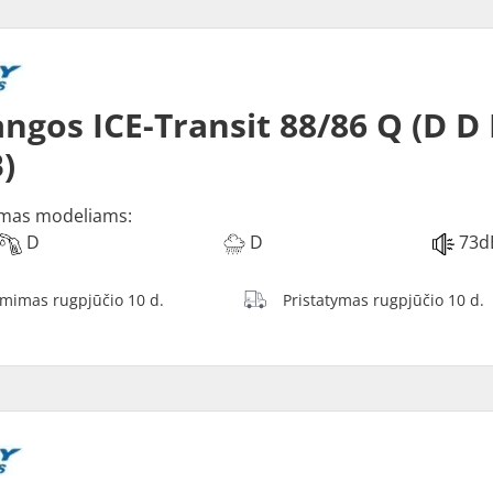
ngos ICE-Transit 88/86 Q (D D
)
mas modeliams:
D
D
73d
ėmimas rugpjūčio 10 d.
Pristatymas rugpjūčio 10 d.