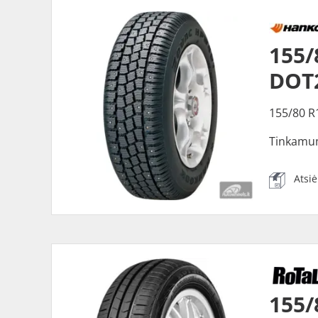
155
DOT
155/80 R
Tinkamu
Atsi
155/