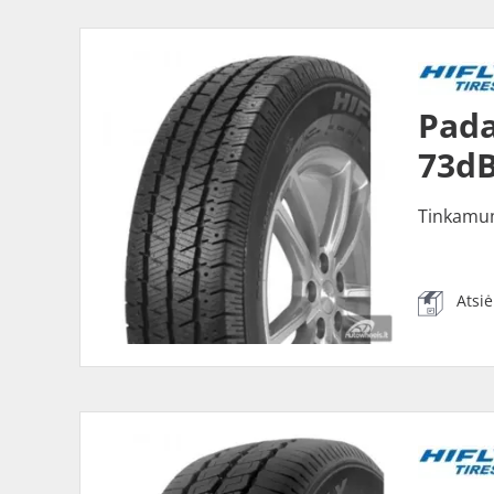
Pada
73dB
Tinkamu
Atsi