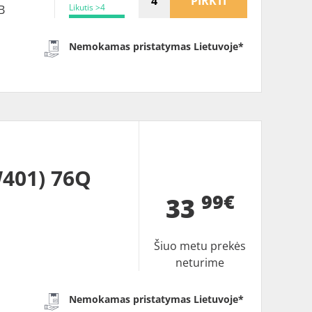
PIRKTI
Likutis >4
B
Nemokamas pristatymas Lietuvoje*
401) 76Q
99€
33
Šiuo metu prekės
neturime
Nemokamas pristatymas Lietuvoje*