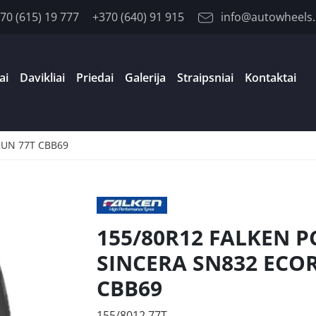
70 (615) 19 777
+370 (640) 91 915
info@autowheels.
ai
Davikliai
Priedai
Galerija
Straipsniai
Kontaktai
RUN 77T CBB69
155/80R12 FALKEN P
SINCERA SN832 ECO
CBB69
155/8012 77T