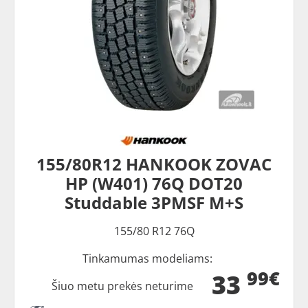
155/80R12 HANKOOK ZOVAC
HP (W401) 76Q DOT20
Studdable 3PMSF M+S
155/80 R12 76Q
Tinkamumas modeliams:
99€
33
Šiuo metu prekės neturime