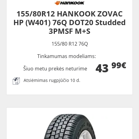
155/80R12 HANKOOK ZOVAC
HP (W401) 76Q DOT20 Studded
3PMSF M+S
155/80 R12 76Q
Tinkamumas modeliams:
99€
43
Šiuo metu prekės neturime
Atsiėmimas rugpjūčio 10 d.