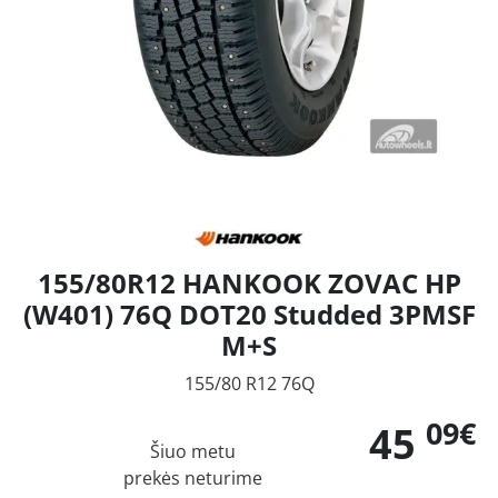
155/80R12 HANKOOK ZOVAC HP
(W401) 76Q DOT20 Studded 3PMSF
M+S
155/80 R12 76Q
09€
45
Šiuo metu
prekės neturime