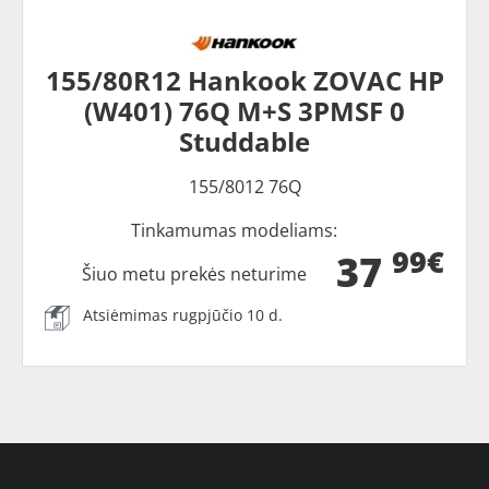
155/80R12 Hankook ZOVAC HP
(W401) 76Q M+S 3PMSF 0
Studdable
155/8012 76Q
Tinkamumas modeliams:
99€
37
Šiuo metu prekės neturime
Atsiėmimas rugpjūčio 10 d.