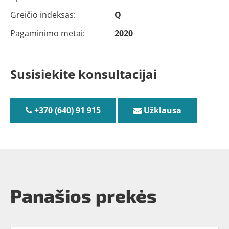
Greičio indeksas:
Q
Pagaminimo metai:
2020
Susisiekite konsultacijai
+370 (640) 91 915
Užklausa
Panašios prekės