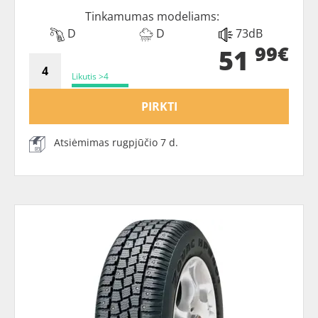
Tinkamumas modeliams:
D
D
73dB
99€
51
Likutis >4
PIRKTI
Atsiėmimas rugpjūčio 7 d.