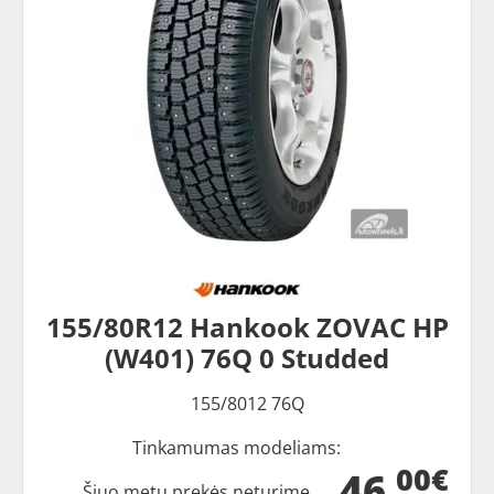
155/80R12 Hankook ZOVAC HP
(W401) 76Q 0 Studded
155/8012 76Q
Tinkamumas modeliams:
00€
46
Šiuo metu prekės neturime