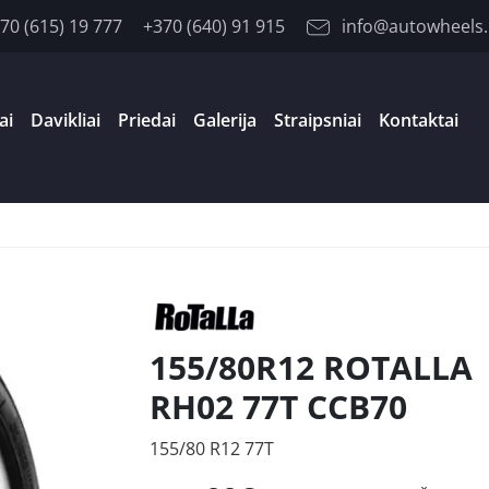
70 (615) 19 777
+370 (640) 91 915
info@autowheels.
ai
Davikliai
Priedai
Galerija
Straipsniai
Kontaktai
155/80R12 ROTALLA
RH02 77T CCB70
155/80 R12 77T