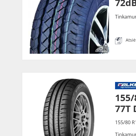
72dB
Tinkamu
Atsi
155
77T 
155/80 R
Tinkamu