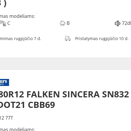
 )
mas modeliams:
C
B
72d
ėmimas rugpjūčio 7 d.
Pristatymas rugpjūčio 10 d.
/80R12 FALKEN SINCERA SN83
DOT21 CBB69
12 77T
mas modeliams: