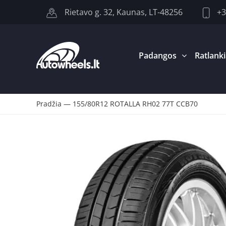
+3
Rietavo g. 32, Kaunas, LT-48256
Padangos
Ratlanki
Pradžia
—
155/80R12 ROTALLA RH02 77T CCB70