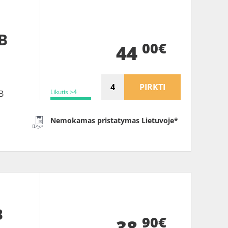
B
00€
44
PIRKTI
Likutis >4
B
Nemokamas pristatymas Lietuvoje*
B
90€
38