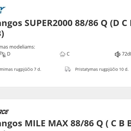
ngos SUPER2000 88/86 Q (D C 
)
mas modeliams:
D
C
72d
ėmimas rugpjūčio 7 d.
Pristatymas rugpjūčio 10 d.
ngos MILE MAX 88/86 Q ( C B 