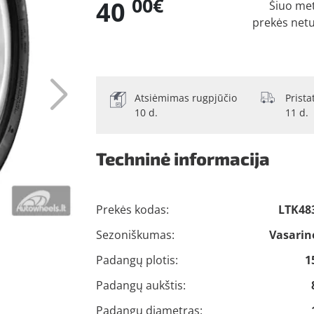
00€
40
Šiuo me
prekės net
Atsiėmimas rugpjūčio
Prist
10 d.
11 d.
Techninė informacija
Prekės kodas:
LTK48
Sezoniškumas:
Vasarin
Padangų plotis:
1
Padangų aukštis:
Padangų diametras: