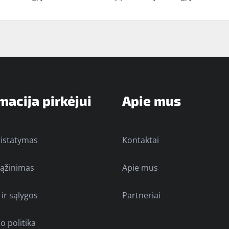
macija pirkėjui
Apie mus
ristatymas
Kontaktai
rąžinimas
Apie mus
 ir sąlygos
Partneriai
o politika