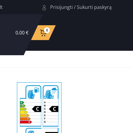
Prisijungti
/
Sukurti paskyrą
lt
0
0.00 €