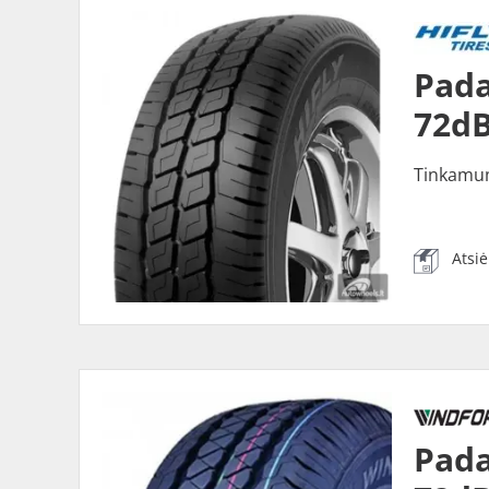
Pada
72dB
Tinkamu
Atsi
Pada