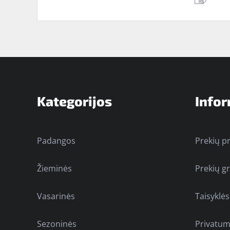
Kategorijos
Infor
Padangos
Prekių p
Žieminės
Prekių g
Vasarinės
Taisyklės
Sezoninės
Privatum