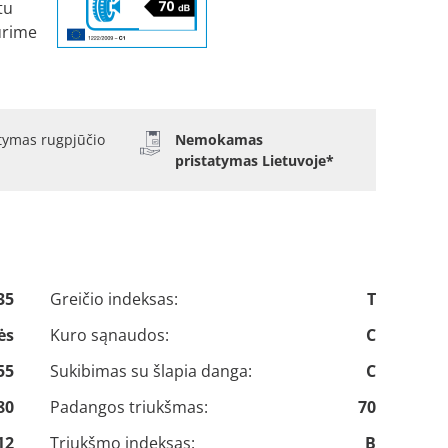
tu
urime
atymas rugpjūčio
Nemokamas
pristatymas Lietuvoje*
35
Greičio indeksas:
T
ės
Kuro sąnaudos:
C
55
Sukibimas su šlapia danga:
C
80
Padangos triukšmas:
70
12
Triukšmo indeksas:
B