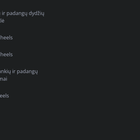
ų ir padangų dydžių
lė
heels
heels
ankių ir padangų
mai
eels