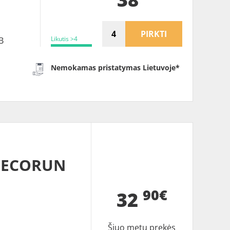
PIRKTI
Likutis >4
B
Nemokamas pristatymas Lietuvoje*
2 ECORUN
90€
32
Šiuo metu prekės