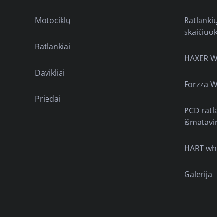
Motociklų
Ratlanki
skaičiuok
Ratlankiai
HAXER W
Davikliai
Forzza W
Priedai
PCD ratl
išmatavi
HART wh
Galerija