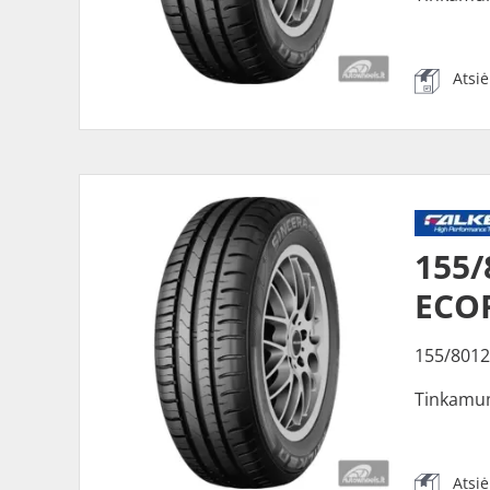
Atsi
155/
ECO
155/8012
Tinkamu
Atsi