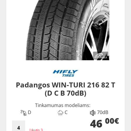
Padangos WIN-TURI 216 82 T
(D C B 70dB)
Tinkamumas modeliams:
D
C
70dB
00€
46
Likutis 3