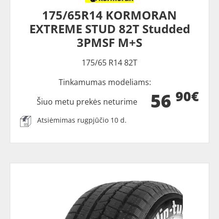
175/65R14 KORMORAN
EXTREME STUD 82T Studded
3PMSF M+S
175/65 R14 82T
Tinkamumas modeliams:
90€
56
Šiuo metu prekės neturime
Atsiėmimas rugpjūčio 10 d.