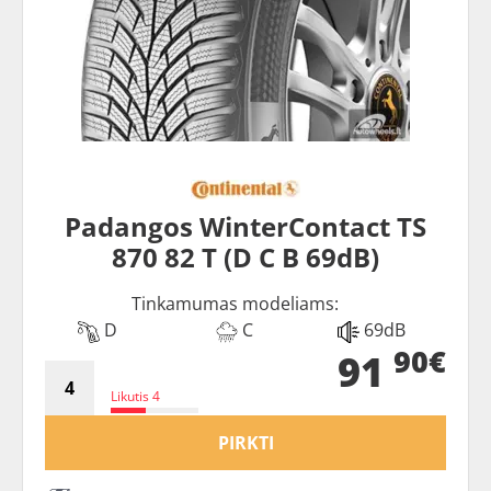
Padangos WinterContact TS
870 82 T (D C B 69dB)
Tinkamumas modeliams:
D
C
69dB
90€
91
Likutis 4
PIRKTI