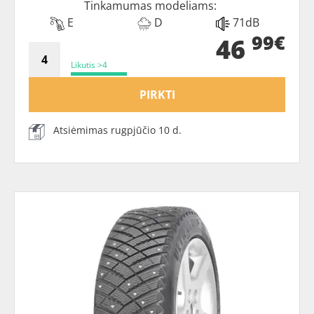
Tinkamumas modeliams:
E
D
71dB
99€
46
Likutis >4
PIRKTI
Atsiėmimas rugpjūčio 10 d.