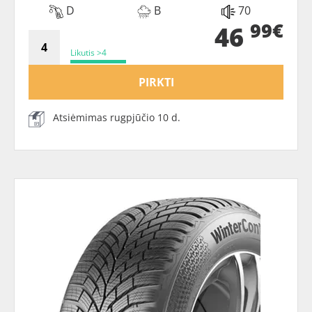
D
B
70
99€
46
Likutis >4
PIRKTI
Atsiėmimas rugpjūčio 10 d.