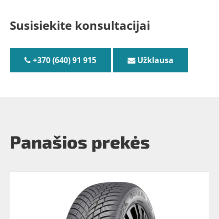
Susisiekite konsultacijai
+370 (640) 91 915
Užklausa
Panašios prekės