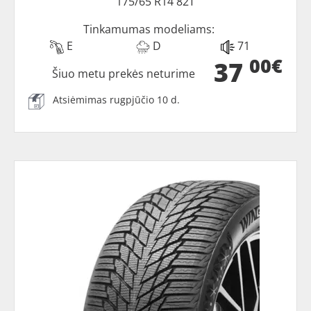
175/65 R14 82T
Tinkamumas modeliams:
E
D
71
00€
37
Šiuo metu prekės neturime
Atsiėmimas rugpjūčio 10 d.