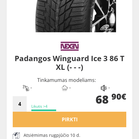
Padangos Winguard Ice 3 86 T
XL (- - -)
Tinkamumas modeliams:
-
-
-
90€
68
Likutis >4
PIRKTI
Atsiėmimas rugpjūčio 10 d.