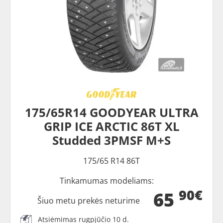
175/65R14 GOODYEAR ULTRA
GRIP ICE ARCTIC 86T XL
Studded 3PMSF M+S
175/65 R14 86T
Tinkamumas modeliams:
90€
65
Šiuo metu prekės neturime
Atsiėmimas rugpjūčio 10 d.