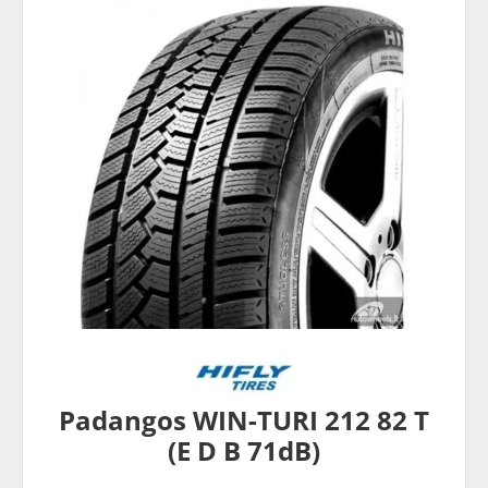
Padangos WIN-TURI 212 82 T
(E D B 71dB)