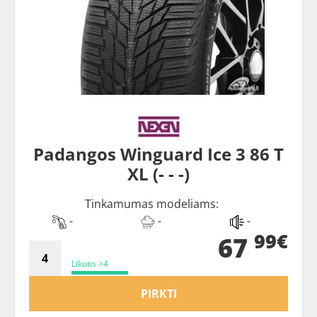
Padangos Winguard Ice 3 86 T
XL (- - -)
Tinkamumas modeliams:
-
-
-
99€
67
Likutis >4
PIRKTI