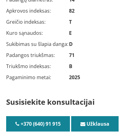
Apkrovos indeksas:
82
Greičio indeksas:
T
Kuro sąnaudos:
E
Sukibimas su šlapia danga:
D
Padangos triukšmas:
71
Triukšmo indeksas:
B
Pagaminimo metai:
2025
Susisiekite konsultacijai
+370 (640) 91 915
Užklausa