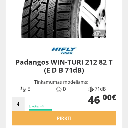
Padangos WIN-TURI 212 82 T
(E D B 71dB)
Tinkamumas modeliams:
E
D
71dB
00€
46
Likutis >4
PIRKTI