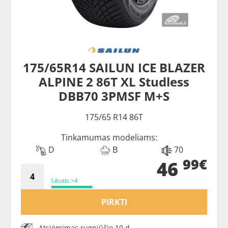
175/65R14 SAILUN ICE BLAZER
ALPINE 2 86T XL Studless
DBB70 3PMSF M+S
175/65 R14 86T
Tinkamumas modeliams:
D
B
70
99€
46
Likutis >4
PIRKTI
Atsiėmimas rugpjūčio 10 d.