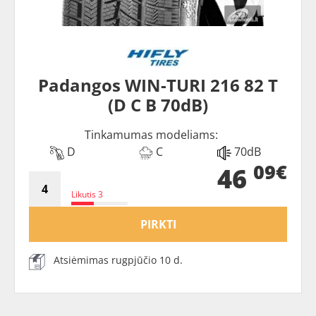
Padangos WIN-TURI 216 82 T
(D C B 70dB)
Tinkamumas modeliams:
D
C
70dB
09€
46
Likutis 3
PIRKTI
Atsiėmimas rugpjūčio 10 d.