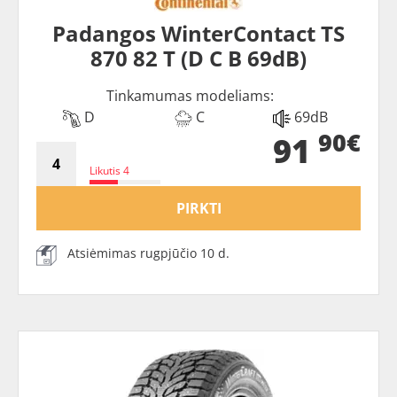
Padangos WinterContact TS
870 82 T (D C B 69dB)
Tinkamumas modeliams:
D
C
69dB
90€
91
Likutis 4
PIRKTI
Atsiėmimas rugpjūčio 10 d.