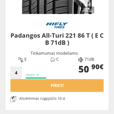
Padangos All-Turi 221 86 T ( E C
B 71dB )
Tinkamumas modeliams:
E
C
71dB
90€
50
Likutis >4
PIRKTI
Atsiėmimas rugpjūčio 10 d.