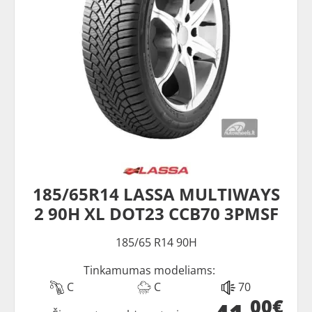
185/65R14 LASSA MULTIWAYS
2 90H XL DOT23 CCB70 3PMSF
185/65 R14 90H
Tinkamumas modeliams:
C
C
70
00€