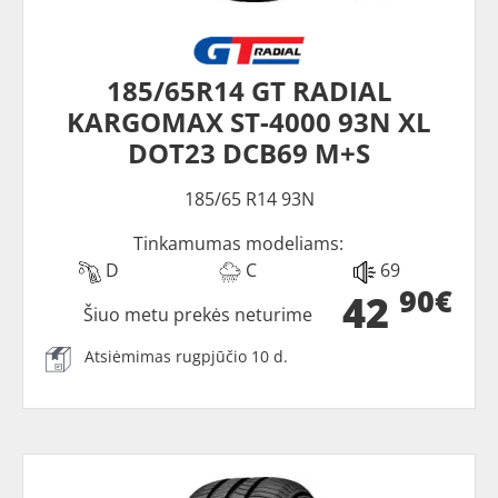
185/65R14 GT RADIAL
KARGOMAX ST-4000 93N XL
DOT23 DCB69 M+S
185/65 R14 93N
Tinkamumas modeliams:
D
C
69
90€
42
Šiuo metu prekės neturime
Atsiėmimas rugpjūčio 10 d.