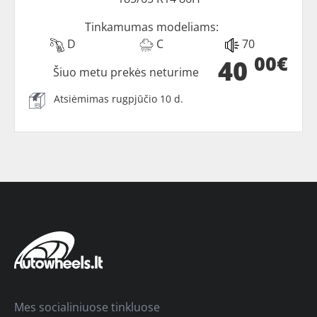
Tinkamumas modeliams:
D
C
70
00€
40
Šiuo metu prekės neturime
Atsiėmimas rugpjūčio 10 d.
Mes socialiniuose tinkluose