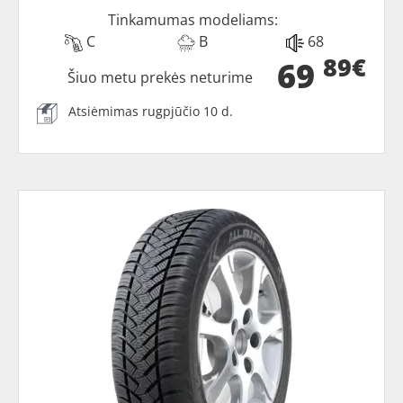
Tinkamumas modeliams:
C
B
68
89€
69
Šiuo metu prekės neturime
Atsiėmimas rugpjūčio 10 d.