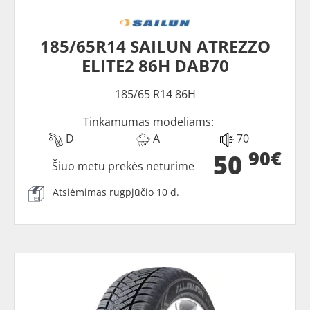
185/65R14 SAILUN ATREZZO
ELITE2 86H DAB70
185/65 R14 86H
Tinkamumas modeliams:
D
A
70
90€
50
Šiuo metu prekės neturime
Atsiėmimas rugpjūčio 10 d.