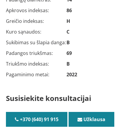
Apkrovos indeksas:
86
Greičio indeksas:
H
Kuro sąnaudos:
C
Sukibimas su šlapia danga:
B
Padangos triukšmas:
69
Triukšmo indeksas:
B
Pagaminimo metai:
2022
Susisiekite konsultacijai
+370 (640) 91 915
Užklausa