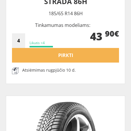
STRADA 86H
185/65 R14 86H
Tinkamumas modeliams:
90€
43
Likutis >4
PIRKTI
Atsiėmimas rugpjūčio 10 d.