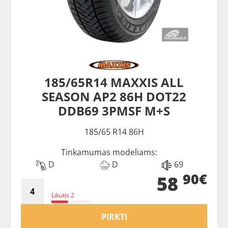
185/65R14 MAXXIS ALL
SEASON AP2 86H DOT22
DDB69 3PMSF M+S
185/65 R14 86H
Tinkamumas modeliams:
D
D
69
90€
58
Likutis 2
PIRKTI