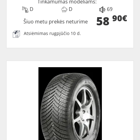
Tinkamumas modeliams:
D
D
69
90€
58
Šiuo metu prekės neturime
Atsiėmimas rugpjūčio 10 d.