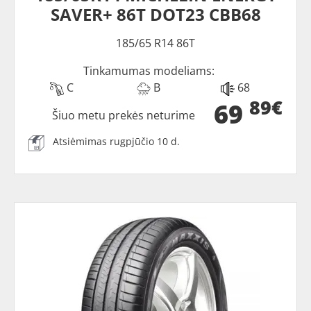
SAVER+ 86T DOT23 CBB68
185/65 R14 86T
Tinkamumas modeliams:
C
B
68
89€
69
Šiuo metu prekės neturime
Atsiėmimas rugpjūčio 10 d.