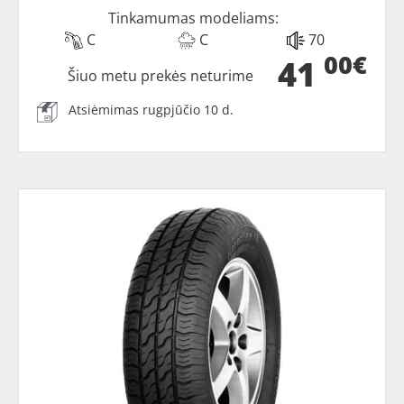
Tinkamumas modeliams:
C
C
70
00€
41
Šiuo metu prekės neturime
Atsiėmimas rugpjūčio 10 d.