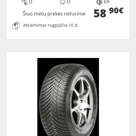
D
D
69
90€
58
Šiuo metu prekės neturime
Atsiėmimas rugpjūčio 10 d.