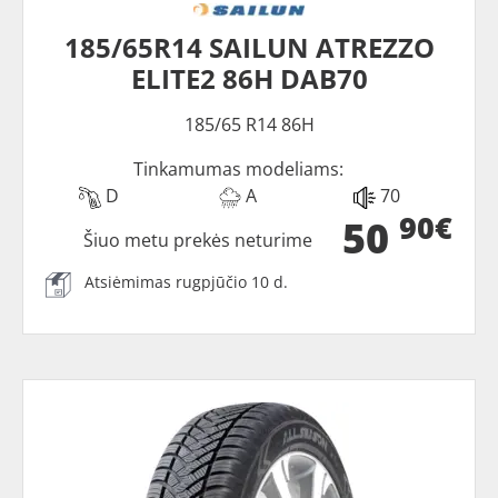
185/65R14 SAILUN ATREZZO
ELITE2 86H DAB70
185/65 R14 86H
Tinkamumas modeliams:
D
A
70
90€
50
Šiuo metu prekės neturime
Atsiėmimas rugpjūčio 10 d.