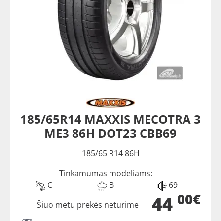
185/65R14 MAXXIS MECOTRA 3
ME3 86H DOT23 CBB69
185/65 R14 86H
Tinkamumas modeliams:
C
B
69
00€
44
Šiuo metu prekės neturime