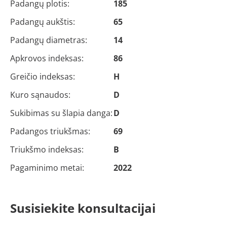
Padangų plotis:
185
Padangų aukštis:
65
Padangų diametras:
14
Apkrovos indeksas:
86
Greičio indeksas:
H
Kuro sąnaudos:
D
Sukibimas su šlapia danga:
D
Padangos triukšmas:
69
Triukšmo indeksas:
B
Pagaminimo metai:
2022
Susisiekite konsultacijai