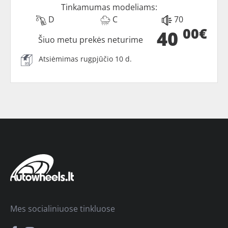
Tinkamumas modeliams:
D
C
70
00€
40
Šiuo metu prekės neturime
Atsiėmimas rugpjūčio 10 d.
Mes socialiniuose tinkluose