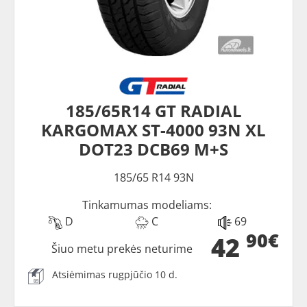
185/65R14 GT RADIAL
KARGOMAX ST-4000 93N XL
DOT23 DCB69 M+S
185/65 R14 93N
Tinkamumas modeliams:
D
C
69
90€
42
Šiuo metu prekės neturime
Atsiėmimas rugpjūčio 10 d.