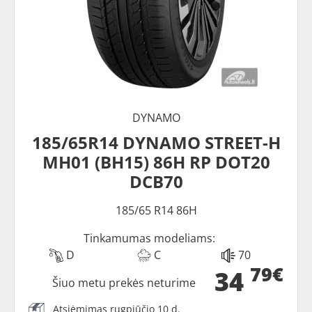
DYNAMO
185/65R14 DYNAMO STREET-H
MH01 (BH15) 86H RP DOT20
DCB70
185/65 R14 86H
Tinkamumas modeliams:
D
C
70
79€
34
Šiuo metu prekės neturime
Atsiėmimas rugpjūčio 10 d.