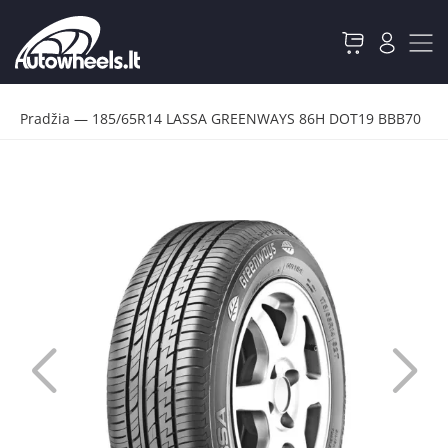
Pradžia
—
185/65R14 LASSA GREENWAYS 86H DOT19 BBB70