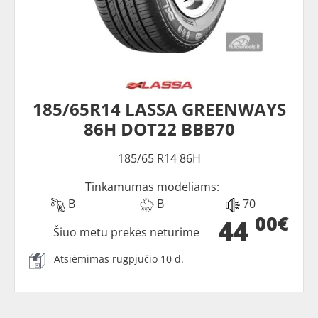
185/65R14 LASSA GREENWAYS
86H DOT22 BBB70
185/65 R14 86H
Tinkamumas modeliams:
B
B
70
00€
44
Šiuo metu prekės neturime
Atsiėmimas rugpjūčio 10 d.