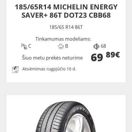
185/65R14 MICHELIN ENERGY
SAVER+ 86T DOT23 CBB68
185/65 R14 86T
Tinkamumas modeliams:
C
B
68
89€
69
Šiuo metu prekės neturime
Atsiėmimas rugpjūčio 10 d.