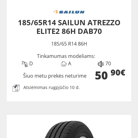
185/65R14 SAILUN ATREZZO
ELITE2 86H DAB70
185/65 R14 86H
Tinkamumas modeliams:
D
A
70
90€
50
Šiuo metu prekės neturime
Atsiėmimas rugpjūčio 10 d.