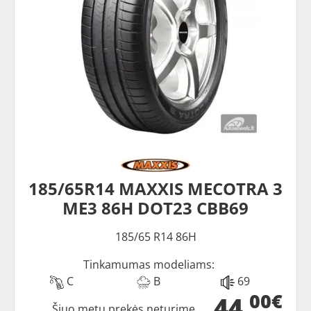
185/65R14 MAXXIS MECOTRA 3
ME3 86H DOT23 CBB69
185/65 R14 86H
Tinkamumas modeliams:
C
B
69
00€
44
Šiuo metu prekės neturime