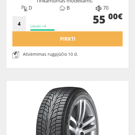
Tinkamumas modeliams:
D
B
70
00€
55
Likutis >4
PIRKTI
Atsiėmimas rugpjūčio 10 d.