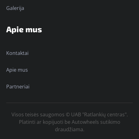
Galerija
Apie mus
Kontaktai
Apie mus
Partneriai
Visos teisės saugomos © UAB "Ratlankių centras".
Platinti ar kopijuoti be Autowheels sutikimo
draudžiama.