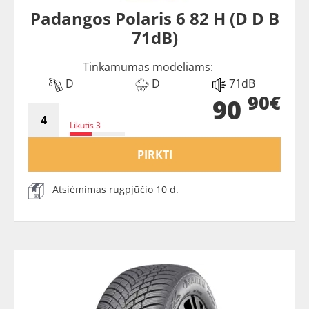
Padangos Polaris 6 82 H (D D B
71dB)
Tinkamumas modeliams:
D
D
71dB
90€
90
Likutis 3
PIRKTI
Atsiėmimas rugpjūčio 10 d.