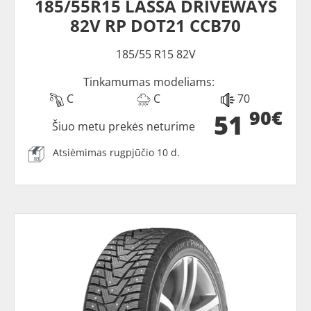
185/55R15 LASSA DRIVEWAYS
82V RP DOT21 CCB70
185/55 R15 82V
Tinkamumas modeliams:
C
C
70
90€
51
Šiuo metu prekės neturime
Atsiėmimas rugpjūčio 10 d.