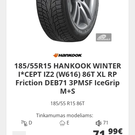
185/55R15 HANKOOK WINTER
I*CEPT IZ2 (W616) 86T XL RP
Friction DEB71 3PMSF IceGrip
M+S
185/55 R15 86T
Tinkamumas modeliams:
D
E
71
99€
71