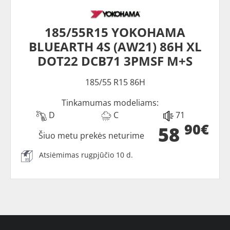
185/55R15 YOKOHAMA
BLUEARTH 4S (AW21) 86H XL
DOT22 DCB71 3PMSF M+S
185/55 R15 86H
Tinkamumas modeliams:
D
C
71
90€
58
Šiuo metu prekės neturime
Atsiėmimas rugpjūčio 10 d.