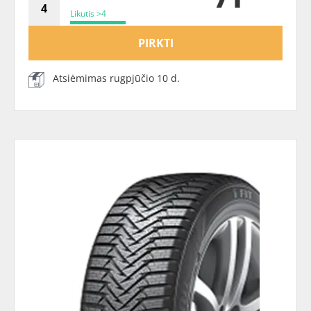
Likutis >4
PIRKTI
Atsiėmimas rugpjūčio 10 d.