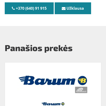
+370 (640) 91 915
Užklausa
Panašios prekės