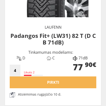
LAUFENN
Padangos Fit+ (LW31) 82 T (D C
B 71dB)
Tinkamumas modeliams:
D
C
71dB
90€
77
Likutis 2
PIRKTI
Atsiėmimas rugpjūčio 10 d.