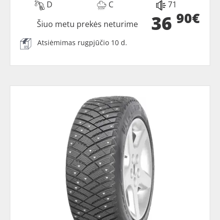
D
C
71
90€
36
Šiuo metu prekės neturime
Atsiėmimas rugpjūčio 10 d.