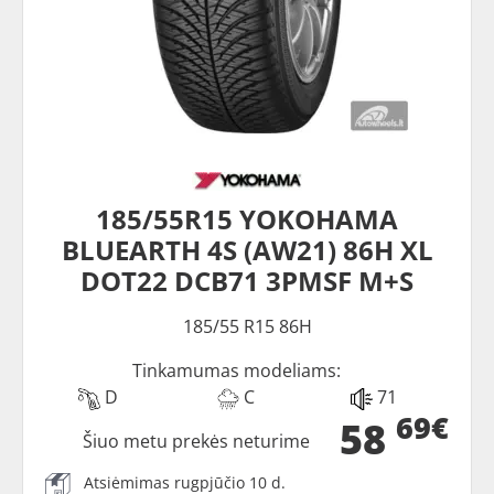
185/55R15 YOKOHAMA
BLUEARTH 4S (AW21) 86H XL
DOT22 DCB71 3PMSF M+S
185/55 R15 86H
Tinkamumas modeliams:
D
C
71
69€
58
Šiuo metu prekės neturime
Atsiėmimas rugpjūčio 10 d.