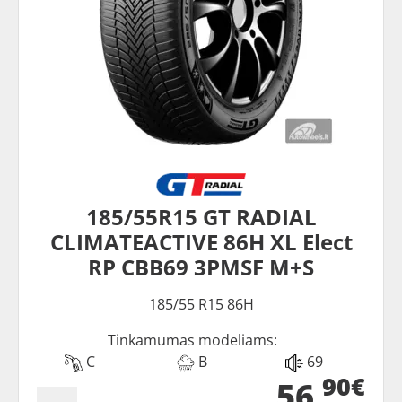
185/55R15 GT RADIAL
CLIMATEACTIVE 86H XL Elect
RP CBB69 3PMSF M+S
185/55 R15 86H
Tinkamumas modeliams:
C
B
69
90€
56