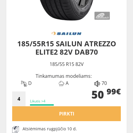
185/55R15 SAILUN ATREZZO
ELITE2 82V DAB70
185/55 R15 82V
Tinkamumas modeliams:
D
A
70
99€
50
Likutis >4
PIRKTI
Atsiėmimas rugpjūčio 10 d.