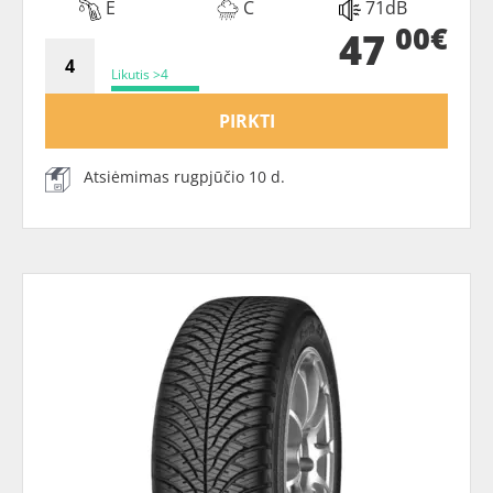
E
C
71dB
00€
47
Likutis >4
PIRKTI
Atsiėmimas rugpjūčio 10 d.