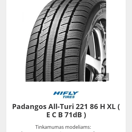
Padangos All-Turi 221 86 H XL (
E C B 71dB )
Tinkamumas modeliams: