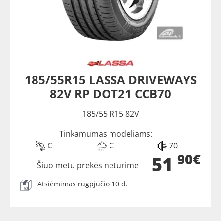
185/55R15 LASSA DRIVEWAYS
82V RP DOT21 CCB70
185/55 R15 82V
Tinkamumas modeliams:
C
C
70
90€
51
Šiuo metu prekės neturime
Atsiėmimas rugpjūčio 10 d.