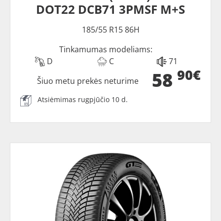
DOT22 DCB71 3PMSF M+S
185/55 R15 86H
Tinkamumas modeliams:
D
C
71
90€
58
Šiuo metu prekės neturime
Atsiėmimas rugpjūčio 10 d.