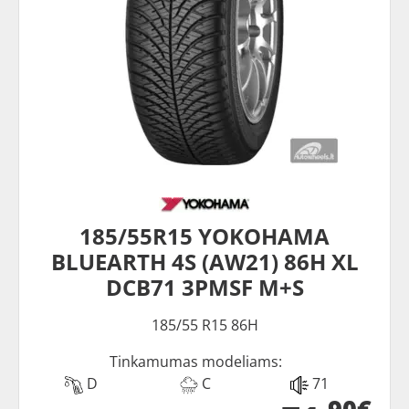
185/55R15 YOKOHAMA
BLUEARTH 4S (AW21) 86H XL
DCB71 3PMSF M+S
185/55 R15 86H
Tinkamumas modeliams:
D
C
71
90€