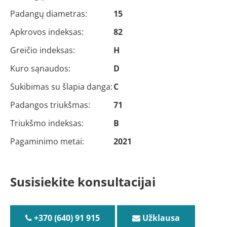
Padangų diametras:
15
Apkrovos indeksas:
82
Greičio indeksas:
H
Kuro sąnaudos:
D
Sukibimas su šlapia danga:
C
Padangos triukšmas:
71
Triukšmo indeksas:
B
Pagaminimo metai:
2021
Susisiekite konsultacijai
+370 (640) 91 915
Užklausa