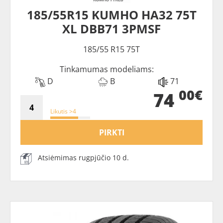
185/55R15 KUMHO HA32 75T
XL DBB71 3PMSF
185/55 R15 75T
Tinkamumas modeliams:
D
B
71
00€
74
Likutis >4
PIRKTI
Atsiėmimas rugpjūčio 10 d.