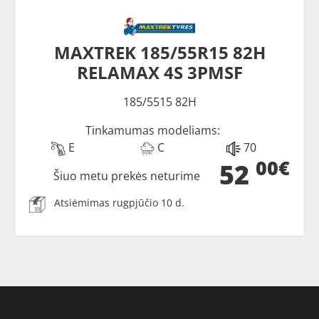
MAXTREK 185/55R15 82H
RELAMAX 4S 3PMSF
185/5515 82H
Tinkamumas modeliams:
E
C
70
00€
52
Šiuo metu prekės neturime
Atsiėmimas rugpjūčio 10 d.