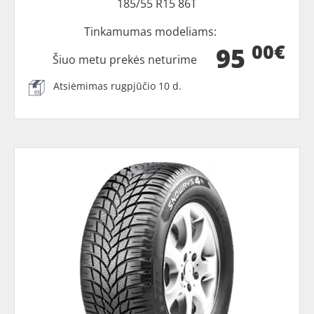
185/55 R15 86T
Tinkamumas modeliams:
00€
95
Šiuo metu prekės neturime
Atsiėmimas rugpjūčio 10 d.