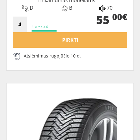
Tinkamumas modeliams:
D
B
70
00€
55
Likutis >4
PIRKTI
Atsiėmimas rugpjūčio 10 d.