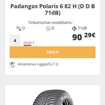
Padangos Polaris 6 82 H (D D B
71dB)
Tinkamumas modeliams:
D
D
71dB
29€
90
Likutis 3
PIRKTI
Atsiėmimas rugpjūčio 7 d.