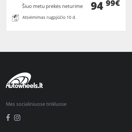
99€
94
Šiuo metu prekės neturime
Atsiėmimas rugpjūčio 10 d.
Mes socialiniuose tinkluose