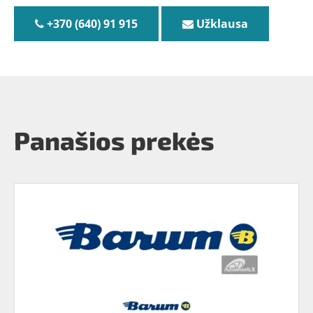
+370 (640) 91 915
Užklausa
Panašios prekės