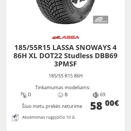
185/55R15 LASSA SNOWAYS 4
86H XL DOT22 Studless DBB69
3PMSF
185/55 R15 86H
Tinkamumas modeliams:
D
B
69
00€
58
Šiuo metu prekės neturime
Atsiėmimas rugpjūčio 10 d.