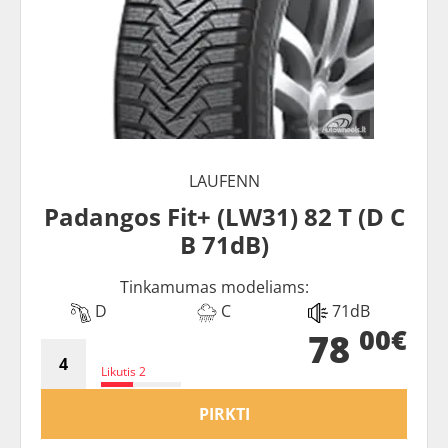
LAUFENN
Padangos Fit+ (LW31) 82 T (D C
B 71dB)
Tinkamumas modeliams:
D
C
71dB
00€
78
Likutis 2
PIRKTI