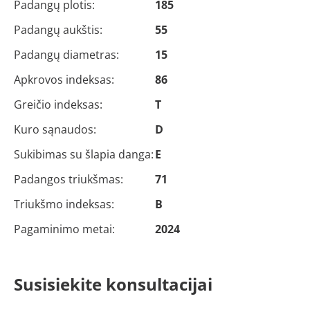
Padangų plotis:
185
Padangų aukštis:
55
Padangų diametras:
15
Apkrovos indeksas:
86
Greičio indeksas:
T
Kuro sąnaudos:
D
Sukibimas su šlapia danga:
E
Padangos triukšmas:
71
Triukšmo indeksas:
B
Pagaminimo metai:
2024
Susisiekite konsultacijai