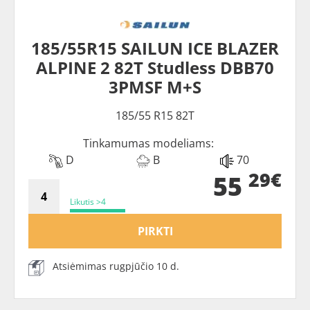
185/55R15 SAILUN ICE BLAZER
ALPINE 2 82T Studless DBB70
3PMSF M+S
185/55 R15 82T
Tinkamumas modeliams:
D
B
70
29€
55
Likutis >4
PIRKTI
Atsiėmimas rugpjūčio 10 d.