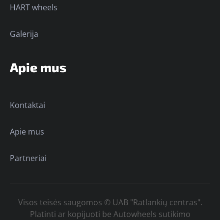
HART wheels
Galerija
Apie mus
Kontaktai
Apie mus
Partneriai
Visos teisės saugomos © UAB "Ratlankių centras".
Platinti ar kopijuoti be Autowheels sutikimo