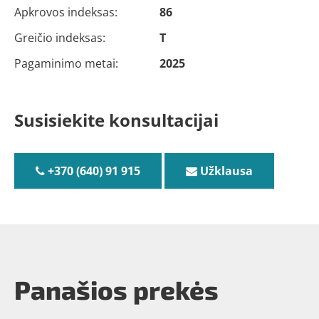
Apkrovos indeksas:
86
Greičio indeksas:
T
Pagaminimo metai:
2025
Susisiekite konsultacijai
+370 (640) 91 915
Užklausa
Panašios prekės