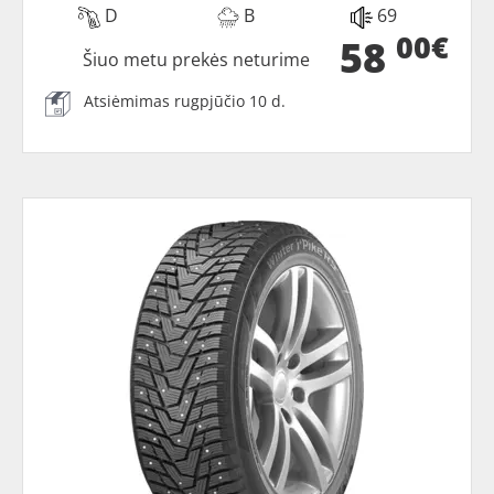
D
B
69
00€
58
Šiuo metu prekės neturime
Atsiėmimas rugpjūčio 10 d.