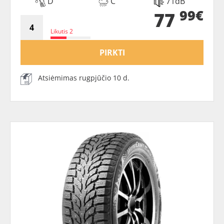
D
C
71dB
99€
77
Likutis 2
PIRKTI
Atsiėmimas rugpjūčio 10 d.