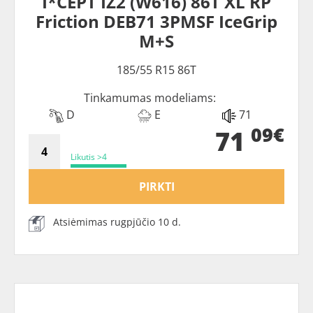
I*CEPT IZ2 (W616) 86T XL RP
Friction DEB71 3PMSF IceGrip
M+S
185/55 R15 86T
Tinkamumas modeliams:
D
E
71
09€
71
Likutis >4
PIRKTI
Atsiėmimas rugpjūčio 10 d.