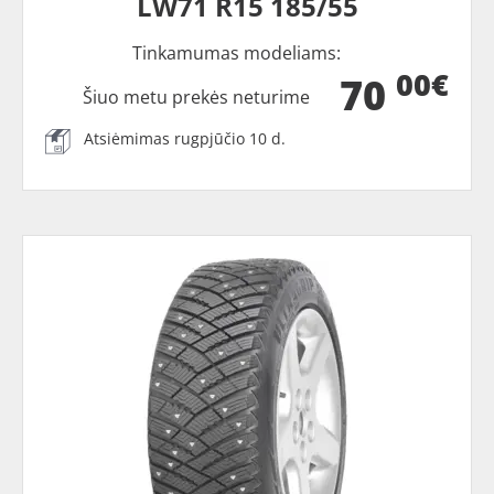
LW71 R15 185/55
Tinkamumas modeliams:
00€
70
Šiuo metu prekės neturime
Atsiėmimas rugpjūčio 10 d.