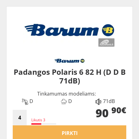
Padangos Polaris 6 82 H (D D B
71dB)
Tinkamumas modeliams:
D
D
71dB
90€
90
Likutis 3
PIRKTI