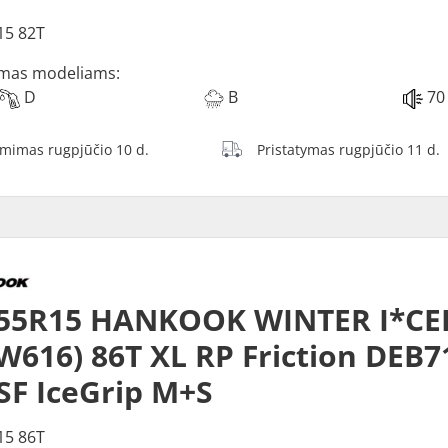
15 82T
mas modeliams:
D
B
70
ėmimas rugpjūčio 10 d.
Pristatymas rugpjūčio 11 d.
/55R15 HANKOOK WINTER I*CE
(W616) 86T XL RP Friction DEB7
F IceGrip M+S
15 86T