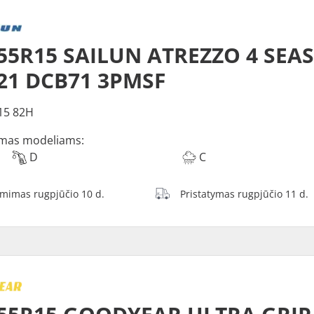
55R15 SAILUN ATREZZO 4 SEA
21 DCB71 3PMSF
15 82H
mas modeliams:
D
C
ėmimas rugpjūčio 10 d.
Pristatymas rugpjūčio 11 d.