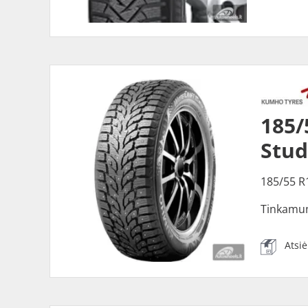
185/
Stu
185/55 R
Tinkamu
Atsi