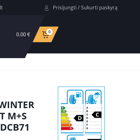
Prisijungti
/
Sukurti paskyrą
lt
0
0.00 €
 WINTER
2T M+S
 DCB71