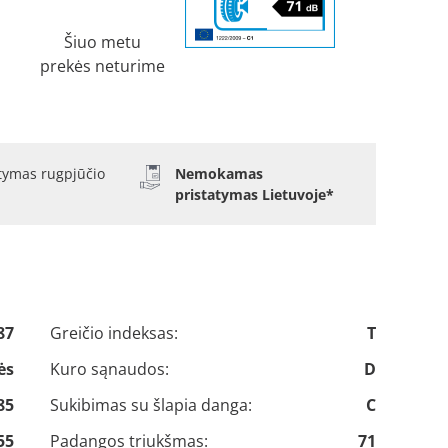
Šiuo metu
prekės neturime
atymas rugpjūčio
Nemokamas
pristatymas Lietuvoje*
87
Greičio indeksas:
T
ės
Kuro sąnaudos:
D
85
Sukibimas su šlapia danga:
C
55
Padangos triukšmas:
71