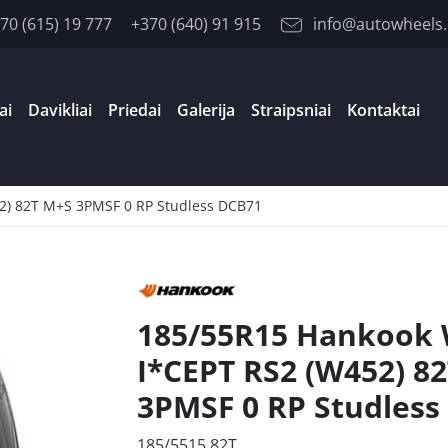
70 (615) 19 777
+370 (640) 91 915
info@autowheels.
ai
Davikliai
Priedai
Galerija
Straipsniai
Kontaktai
2) 82T M+S 3PMSF 0 RP Studless DCB71
185/55R15 Hankook
I*CEPT RS2 (W452) 8
3PMSF 0 RP Studless
185/5515 82T