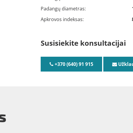
Padangų diametras:
Apkrovos indeksas:
Susisiekite konsultacijai
+370 (640) 91 915
Užkla
s