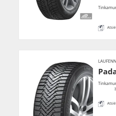
Tinkamu
Atsi
LAUFEN
Pada
Tinkamu
Atsi