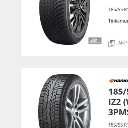
185/55 R
Tinkamu
Atsi
185
IZ2 
3PMS
185/55 R