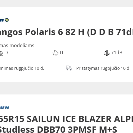
ngos Polaris 6 82 H (D D B 71d
mas modeliams:
D
D
71dB
ėmimas rugpjūčio 10 d.
Pristatymas rugpjūčio 10 d.
55R15 SAILUN ICE BLAZER ALP
Studless DBB70 3PMSF M+S