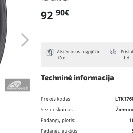
90€
92
Atsiėmimas rugpjūčio
Prist
10 d.
11 d.
Techninė informacija
Prekės kodas:
LTK176
Sezoniškumas:
Žiemin
Padangų plotis:
1
Padangų aukštis: