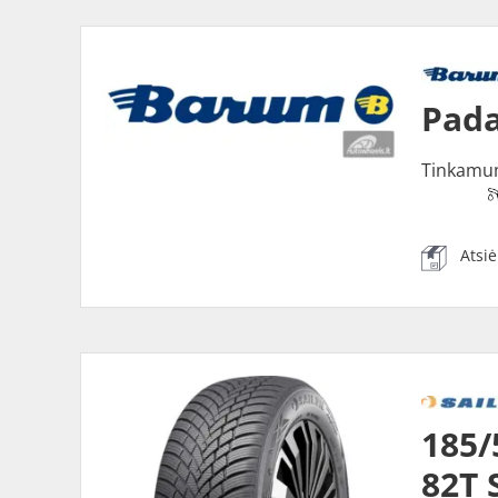
Pada
Tinkamu
Atsi
185/
82T 