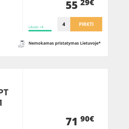
29€
55
PIRKTI
Likutis >4
Nemokamas pristatymas Lietuvoje*
PT
1
90€
71