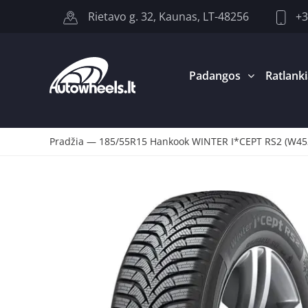
+3
Rietavo g. 32, Kaunas, LT-48256
Padangos
Ratlanki
Pradžia
—
185/55R15 Hankook WINTER I*CEPT RS2 (W45