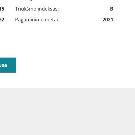
15
Triukšmo indeksas:
B
82
Pagaminimo metai:
2021
usa