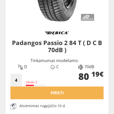
Padangos Passio 2 84 T ( D C B
70dB )
Tinkamumas modeliams:
D
C
70dB
19€
80
Likutis 2
PIRKTI
Atsiėmimas rugpjūčio 10 d.