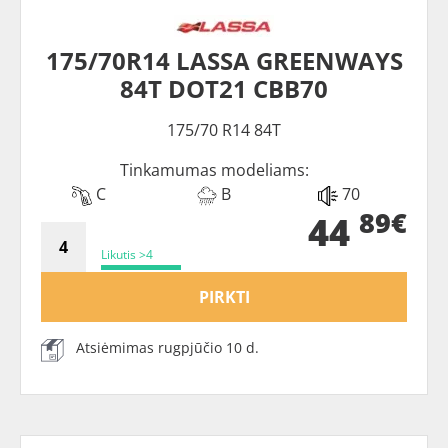
175/70R14 LASSA GREENWAYS
84T DOT21 CBB70
175/70 R14 84T
Tinkamumas modeliams:
C
B
70
89€
44
Likutis >4
PIRKTI
Atsiėmimas rugpjūčio 10 d.