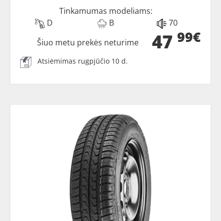
Tinkamumas modeliams:
D
B
70
99€
47
Šiuo metu prekės neturime
Atsiėmimas rugpjūčio 10 d.