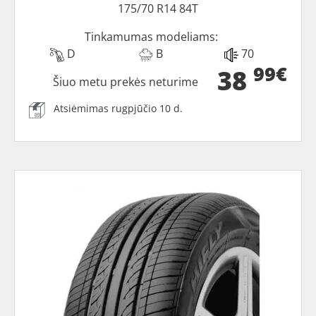
175/70 R14 84T
Tinkamumas modeliams:
D
B
70
99€
38
Šiuo metu prekės neturime
Atsiėmimas rugpjūčio 10 d.