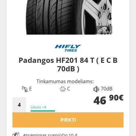
Padangos HF201 84 T ( E C B
70dB )
Tinkamumas modeliams:
E
C
70dB
90€
46
Likutis >4
PIRKTI
Atsiėmimas rugpjūčio 10 d.