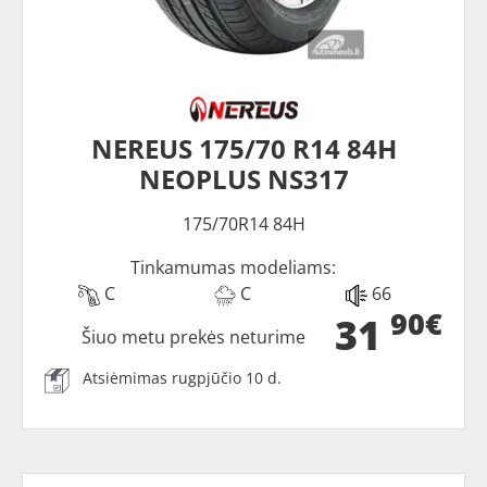
NEREUS 175/70 R14 84H
NEOPLUS NS317
175/70R14 84H
Tinkamumas modeliams:
C
C
66
90€
31
Šiuo metu prekės neturime
Atsiėmimas rugpjūčio 10 d.