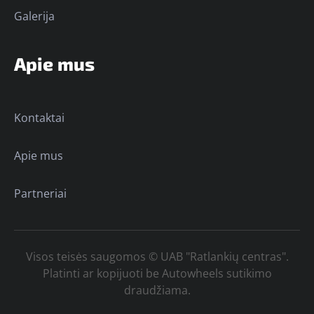
Galerija
Apie mus
Kontaktai
Apie mus
Partneriai
Visos teisės saugomos © UAB "Ratlankių centras".
Platinti ar kopijuoti be Autowheels sutikimo
draudžiama.