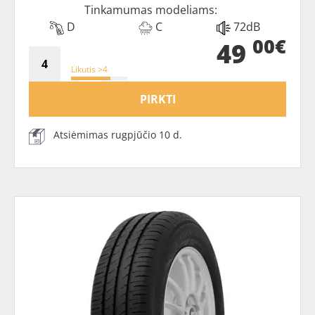
Tinkamumas modeliams:
D
C
72dB
00€
49
Likutis >4
PIRKTI
Atsiėmimas rugpjūčio 10 d.