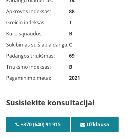
Padangų diametras:
14
Apkrovos indeksas:
88
Greičio indeksas:
T
Kuro sąnaudos:
B
Sukibimas su šlapia danga:
C
Padangos triukšmas:
69
Triukšmo indeksas:
B
Pagaminimo metai:
2021
Susisiekite konsultacijai
+370 (640) 91 915
Užklausa